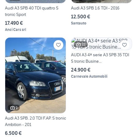
Audi A3 SPB 40 TDI quattro S
Audi A3 SPB 1.6 TDI - 2016
tronic Sport
12.500 €
17.490 €
Santauto
Anci Cars srl
22
AUDI A3 4ª serie A3 SPB 35 TDI
S tronic Busine...
24.900 €
Carnevale Automobili
9
Audi A3 SPB. 2.0 TDI F.AP. S tronic
Ambition - 201
6.500 €