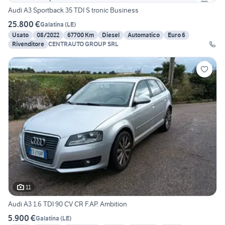
Audi A3 Sportback 35 TDI S tronic Business
25.800 €
Galatina
(
LE
)
Usato
08/2022
67700 Km
Diesel
Automatico
Euro 6
Rivenditore
CENTRAUTO GROUP SRL
11
Audi A3 1.6 TDI 90 CV CR F.AP. Ambition
5.900 €
Galatina
(
LE
)