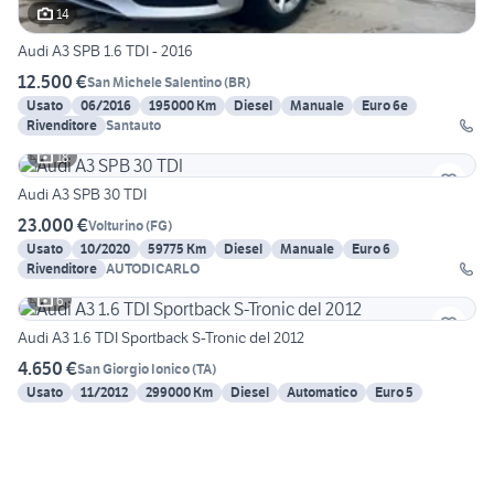
14
Audi A3 SPB 1.6 TDI - 2016
12.500 €
San Michele Salentino
(
BR
)
Usato
06/2016
195000 Km
Diesel
Manuale
Euro 6e
Rivenditore
Santauto
18
Audi A3 SPB 30 TDI
23.000 €
Volturino
(
FG
)
Usato
10/2020
59775 Km
Diesel
Manuale
Euro 6
Rivenditore
AUTODICARLO
6
Audi A3 1.6 TDI Sportback S-Tronic del 2012
4.650 €
San Giorgio Ionico
(
TA
)
Usato
11/2012
299000 Km
Diesel
Automatico
Euro 5