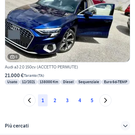
6
Audi a3 2.0 150cv (ACCETTO PERMUTE)
21.000 €
Taranto
(
TA
)
Usato
12/2021
138000 Km
Diesel
Sequenziale
Euro 6d-TEMP
1
2
3
4
5
Più cercati