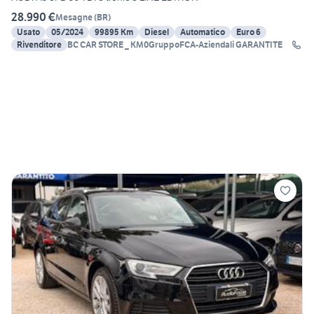
28.990 €
Mesagne
(
BR
)
Usato
05/2024
99895 Km
Diesel
Automatico
Euro 6
Rivenditore
BC CAR STORE _ KM0GruppoFCA-Aziendali GARANTITE