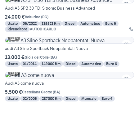
Audi A3 SPB 30 TDI S tronic Business Advanced
24.000 €
Volturino
(
FG
)
Usato
06/2022
115521 Km
Diesel
Automatico
Euro 6
Rivenditore
AUTODICARLO
6
audi A3 Sline Sportback Neopatentati Nuova
13.000 €
Gioia del Colle
(
BA
)
Usato
01/2014
149000 Km
Diesel
Automatico
Euro 6
6
Audi A3 come nuova
5.500 €
Castellana Grotte
(
BA
)
Usato
02/2005
287000 Km
Diesel
Manuale
Euro 4