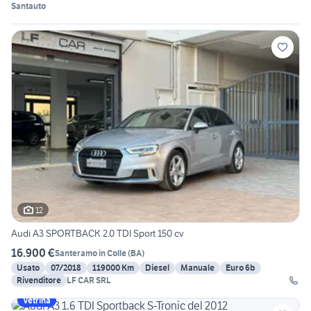
Santauto
12
Audi A3 SPORTBACK 2.0 TDI Sport 150 cv
16.900 €
Santeramo in Colle
(
BA
)
Usato
07/2018
119000 Km
Diesel
Manuale
Euro 6b
Rivenditore
LF CAR SRL
Vetrina