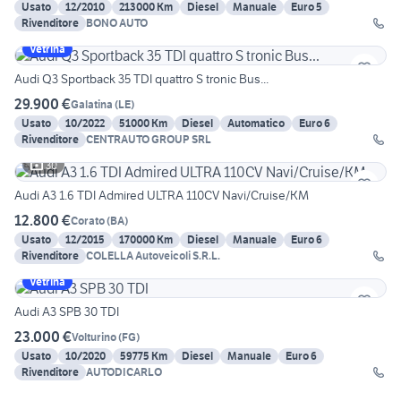
Usato
12/2010
213000 Km
Diesel
Manuale
Euro 5
Rivenditore
BONO AUTO
Vetrina
Audi Q3 Sportback 35 TDI quattro S tronic Bus...
29.900 €
Galatina
(
LE
)
Usato
10/2022
51000 Km
Diesel
Automatico
Euro 6
Rivenditore
CENTRAUTO GROUP SRL
30
Audi A3 1.6 TDI Admired ULTRA 110CV Navi/Cruise/KM
12.800 €
Corato
(
BA
)
Usato
12/2015
170000 Km
Diesel
Manuale
Euro 6
Rivenditore
COLELLA Autoveicoli S.R.L.
Vetrina
Audi A3 SPB 30 TDI
23.000 €
Volturino
(
FG
)
Usato
10/2020
59775 Km
Diesel
Manuale
Euro 6
Rivenditore
AUTODICARLO