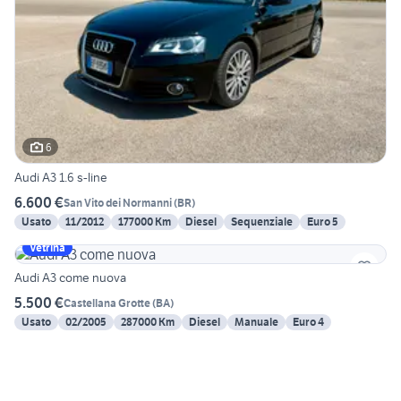
6
Audi A3 1.6 s-line
6.600 €
San Vito dei Normanni
(
BR
)
Usato
11/2012
177000 Km
Diesel
Sequenziale
Euro 5
Vetrina
Audi A3 come nuova
5.500 €
Castellana Grotte
(
BA
)
Usato
02/2005
287000 Km
Diesel
Manuale
Euro 4