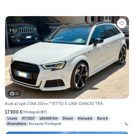
12
Audi a3 spb 2.0tdi 150cv-"TETTO-S-LINE-GANCIO TRA
17.900 €
Trinitapoli
(
BT
)
Usato
07/2017
186000 Km
Diesel
Manuale
Euro 6
Rivenditore
Euroauto Trinitapoli