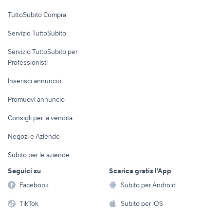
Uffici e Locali
TuttoSubito Compra
commerciali
Servizio TuttoSubito
elettronica
per la casa e la
sports e hobby
Servizio TuttoSubito per
persona
Informatica
Animali
Professionisti
Arredamento e
Console e
Accessori per
Casalinghi
Inserisci annuncio
Videogiochi
animali
Elettrodomestici
Promuovi annuncio
Audio/Video
Musica e Film
Giardino e Fai da te
Consigli per la vendita
Fotografia
Libri e Riviste
Abbigliamento e
Negozi e Aziende
Telefonia
Strumenti Musicali
Accessori
Subito per le aziende
Sports
Tutto per i bambini
Seguici su
Scarica gratis l'App
Biciclette
Facebook
Subito per Android
Collezionismo
TikTok
Subito per iOS