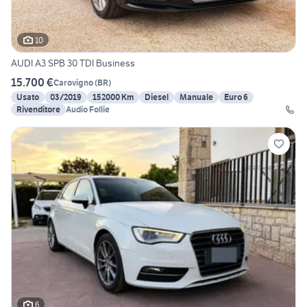
10
AUDI A3 SPB 30 TDI Business
15.700 €
Carovigno
(
BR
)
Usato
03/2019
152000 Km
Diesel
Manuale
Euro 6
Rivenditore
Audio Follie
6