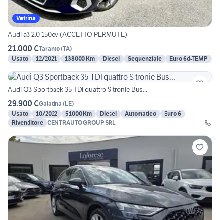
Vetrina
Audi a3 2.0 150cv (ACCETTO PERMUTE)
21.000 €
Taranto
(
TA
)
Usato
12/2021
138000 Km
Diesel
Sequenziale
Euro 6d-TEMP
Audi Q3 Sportback 35 TDI quattro S tronic Bus...
29.900 €
Galatina
(
LE
)
Usato
10/2022
51000 Km
Diesel
Automatico
Euro 6
Rivenditore
CENTRAUTO GROUP SRL