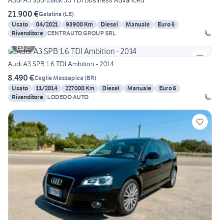
Audi A3 Sportback 30 TDI Business Advanced
21.900 €
Galatina
(
LE
)
Usato
04/2021
93900 Km
Diesel
Manuale
Euro 6
Rivenditore
CENTRAUTO GROUP SRL
25
Audi A3 SPB 1.6 TDI Ambition - 2014
8.490 €
Ceglie Messapica
(
BR
)
Usato
11/2014
227000 Km
Diesel
Manuale
Euro 6
Rivenditore
LODEDO AUTO