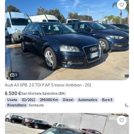
9
Audi A3 SPB. 2.0 TDI F.AP. S tronic Ambition - 201
6.500 €
San Michele Salentino
(
BR
)
Usato
02/2012
295000 Km
Diesel
Automatico
Euro 5
Rivenditore
Santauto