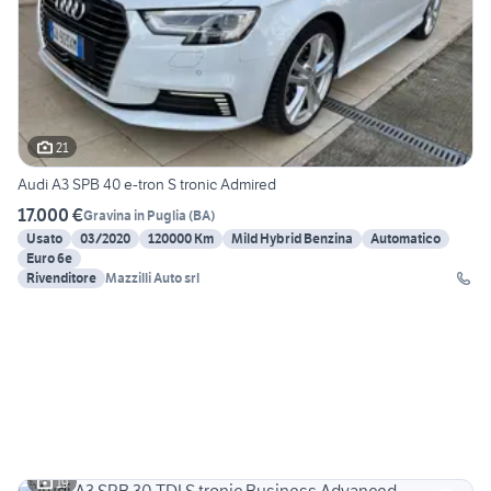
21
Audi A3 SPB 40 e-tron S tronic Admired
17.000 €
Gravina in Puglia
(
BA
)
Usato
03/2020
120000 Km
Mild Hybrid Benzina
Automatico
Euro 6e
Rivenditore
Mazzilli Auto srl
19