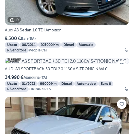
19
Audi A3 Sedan 1.6 TDI Ambition
9.500 €
Bari
(
BA
)
Usato
06/2014
205000 Km
Diesel
Manuale
Rivenditore
People Car
27
AUDI A3 SPORTBACK 30 TDI 2.0 116CV S-TRONIC NAVI C
24.990 €
Manduria
(
TA
)
Usato
01/2023
99000 Km
Diesel
Automatico
Euro 6
Rivenditore
TIRCAR SRLS