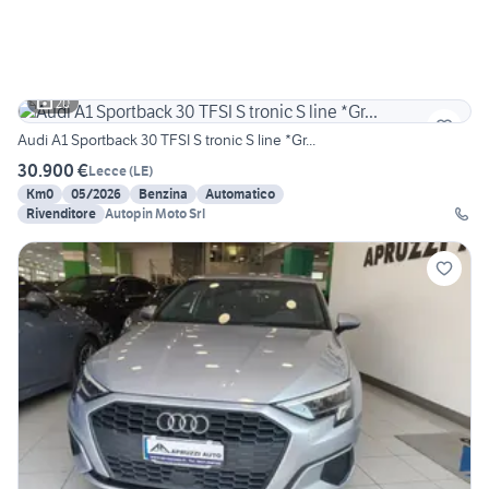
20
Audi A1 Sportback 30 TFSI S tronic S line *Gr...
30.900 €
Lecce
(
LE
)
Km0
05/2026
Benzina
Automatico
Rivenditore
Autopin Moto Srl