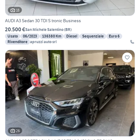
18
AUDI A3 Sedan 30 TDI S tronic Business
20.500 €
San Michele Salentino
(
BR
)
Usato
06/2023
136380 Km
Diesel
Sequenziale
Euro 6
Rivenditore
apruzzi auto srl
26