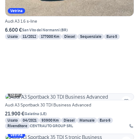
Vetrina
Audi A3 1.6 s-line
6.600 €
San Vito dei Normanni
(
BR
)
Usato
11/2012
177000 Km
Diesel
Sequenziale
Euro 5
16
Audi A3 Sportback 30 TDI Business Advanced
21.900 €
Galatina
(
LE
)
Usato
04/2021
93900 Km
Diesel
Manuale
Euro 6
Rivenditore
CENTRAUTO GROUP SRL
Vetrina