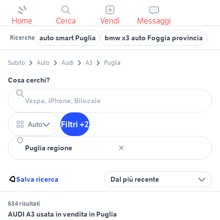
Home
Cerca
Vendi
Messaggi
auto smart Puglia
bmw x3 auto Foggia provincia
50
Ricerche
Subito
Auto
Audi
A3
Puglia
Cosa cerchi?
Filtri +2
Auto
Salva ricerca
Dal più recente
634 risultati
AUDI A3 usata in vendita in Puglia