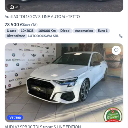
28
Audi A3 TDI 150 CV S-LINE AUTOM.+TETTO....
28.500 €
Sava
(
TA
)
Usato
10/2023
109800 Km
Diesel
Automatico
Euro 6
Rivenditore
AUTODOCSAVA SRL
Vetrina
AUDI A3 SPB 30 TDI S tronic S LINE EDITION