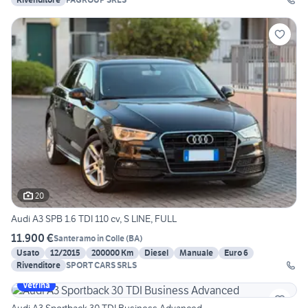
20
Audi A3 SPB 1.6 TDI 110 cv, S LINE, FULL
11.900 €
Santeramo in Colle
(
BA
)
Usato
12/2015
200000 Km
Diesel
Manuale
Euro 6
Rivenditore
SPORT CARS SRLS
Vetrina