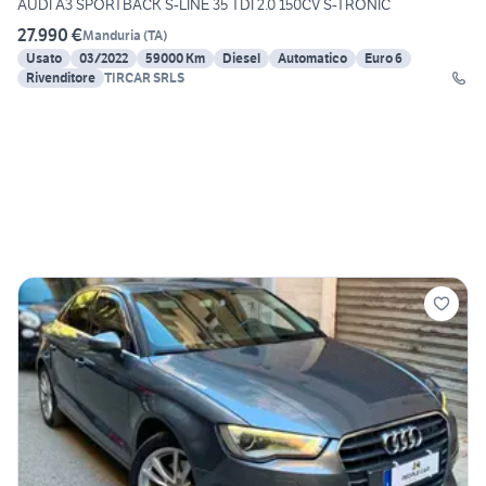
AUDI A3 SPORTBACK S-LINE 35 TDI 2.0 150CV S-TRONIC
27.990 €
Manduria
(
TA
)
Usato
03/2022
59000 Km
Diesel
Automatico
Euro 6
Rivenditore
TIRCAR SRLS