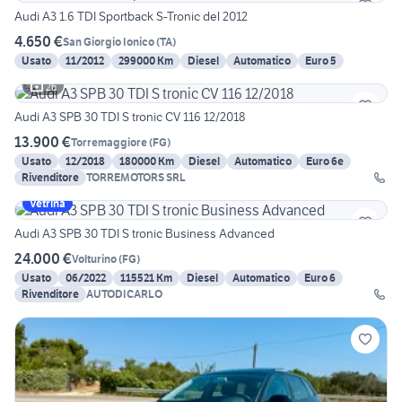
Audi A3 1.6 TDI Sportback S-Tronic del 2012
4.650 €
San Giorgio Ionico
(
TA
)
Usato
11/2012
299000 Km
Diesel
Automatico
Euro 5
26
Audi A3 SPB 30 TDI S tronic CV 116 12/2018
13.900 €
Torremaggiore
(
FG
)
Usato
12/2018
180000 Km
Diesel
Automatico
Euro 6e
Rivenditore
TORREMOTORS SRL
Vetrina
Audi A3 SPB 30 TDI S tronic Business Advanced
24.000 €
Volturino
(
FG
)
Usato
06/2022
115521 Km
Diesel
Automatico
Euro 6
Rivenditore
AUTODICARLO