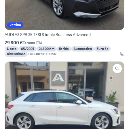
Vetrina
AUDI A3 SPB 35 TFSI S tronic Business Advanced
29.800 €
Taranto
(
TA
)
Usato
05/2025
24600 Km
Ibrida
Automatico
Euro 6e
Rivenditore
LOFORESE 100 SRL