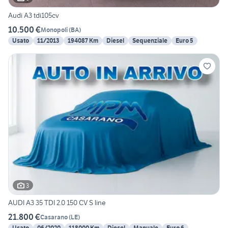
Audi A3 tdi105cv
10.500 €
Monopoli
(
BA
)
Usato
11/2013
194087 Km
Diesel
Sequenziale
Euro 5
3
AUDI A3 35 TDI 2.0 150 CV S line
21.800 €
Casarano
(
LE
)
Usato
06/2020
118000 Km
Diesel
Manuale
Euro 6