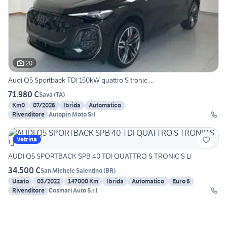
20
Audi Q5 Sportback TDI 150kW quattro S tronic ...
71.980 €
Sava
(
TA
)
Km0
07/2026
Ibrida
Automatico
Rivenditore
Autopin Moto Srl
Vetrina
AUDI Q5 SPORTBACK SPB 40 TDI QUATTRO S TRONIC S LI
34.500 €
San Michele Salentino
(
BR
)
Usato
03/2022
147000 Km
Ibrida
Automatico
Euro 6
Rivenditore
Cosmari Auto S.r.l