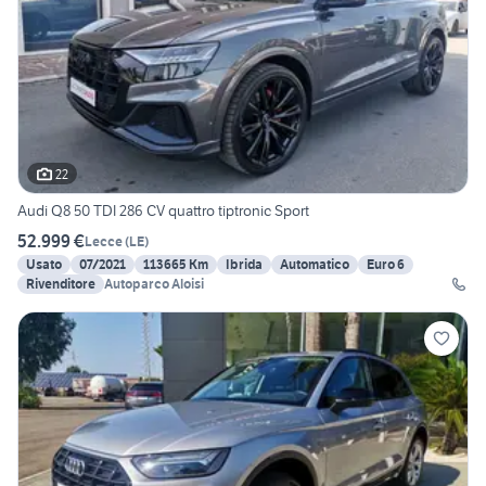
22
Audi Q8 50 TDI 286 CV quattro tiptronic Sport
52.999 €
Lecce
(
LE
)
Usato
07/2021
113665 Km
Ibrida
Automatico
Euro 6
Rivenditore
Autoparco Aloisi