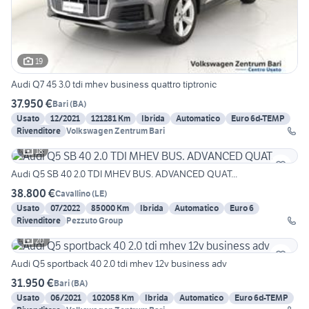
19
Audi Q7 45 3.0 tdi mhev business quattro tiptronic
37.950 €
Bari
(
BA
)
Usato
12/2021
121281 Km
Ibrida
Automatico
Euro 6d-TEMP
Rivenditore
Volkswagen Zentrum Bari
18
Audi Q5 SB 40 2.0 TDI MHEV BUS. ADVANCED QUAT...
38.800 €
Cavallino
(
LE
)
Usato
07/2022
85000 Km
Ibrida
Automatico
Euro 6
Rivenditore
Pezzuto Group
20
Audi Q5 sportback 40 2.0 tdi mhev 12v business adv
31.950 €
Bari
(
BA
)
Usato
06/2021
102058 Km
Ibrida
Automatico
Euro 6d-TEMP