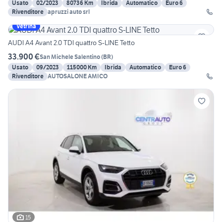
Usato
02/2023
80736 Km
Ibrida
Automatico
Euro 6
Rivenditore
apruzzi auto srl
Vetrina
AUDI A4 Avant 2.0 TDI quattro S-LINE Tetto
33.900 €
San Michele Salentino
(
BR
)
Usato
09/2023
115000 Km
Ibrida
Automatico
Euro 6
Rivenditore
AUTOSALONE AMICO
15