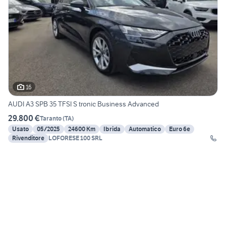
16
AUDI A3 SPB 35 TFSI S tronic Business Advanced
29.800 €
Taranto
(
TA
)
Usato
05/2025
24600 Km
Ibrida
Automatico
Euro 6e
Rivenditore
LOFORESE 100 SRL