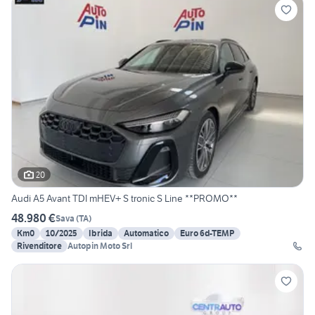
20
Audi A5 Avant TDI mHEV+ S tronic S Line **PROMO**
48.980 €
Sava
(
TA
)
Km0
10/2025
Ibrida
Automatico
Euro 6d-TEMP
Rivenditore
Autopin Moto Srl