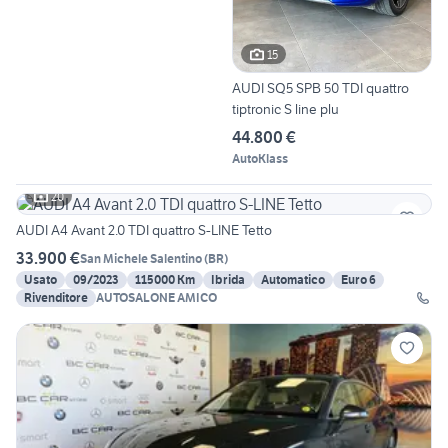
15
AUDI SQ5 SPB 50 TDI quattro
tiptronic S line plu
44.800 €
AutoKlass
20
AUDI A4 Avant 2.0 TDI quattro S-LINE Tetto
33.900 €
San Michele Salentino
(
BR
)
Usato
09/2023
115000 Km
Ibrida
Automatico
Euro 6
Rivenditore
AUTOSALONE AMICO