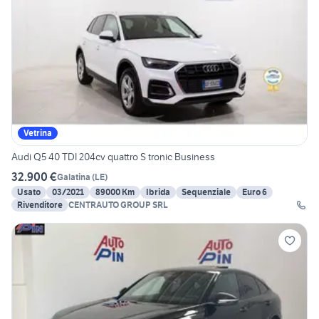
Vetrina
Audi Q5 40 TDI 204cv quattro S tronic Business
32.900 €
Galatina
(
LE
)
Usato
03/2021
89000 Km
Ibrida
Sequenziale
Euro 6
Rivenditore
CENTRAUTO GROUP SRL