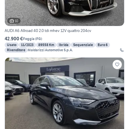
10
AUDI A6 Allroad 40 2.0 tdi mhev 12V quattro 204cv
42.900 €
Foggia
(
FG
)
Usato
11/2023
89558 Km
Ibrida
Sequenziale
Euro 6
Rivenditore
Maldarizzi Automotive S.p.A.