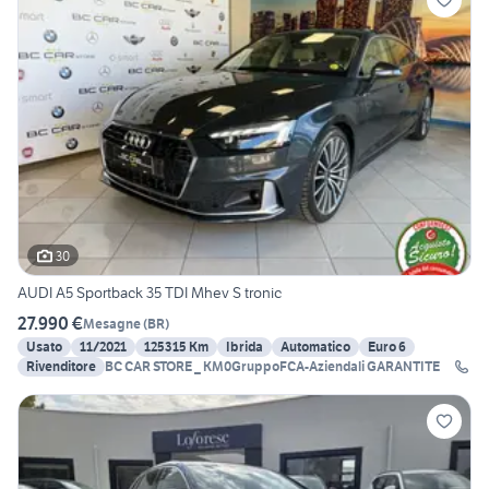
30
AUDI A5 Sportback 35 TDI Mhev S tronic
27.990 €
Mesagne
(
BR
)
Usato
11/2021
125315 Km
Ibrida
Automatico
Euro 6
Rivenditore
BC CAR STORE _ KM0GruppoFCA-Aziendali GARANTITE