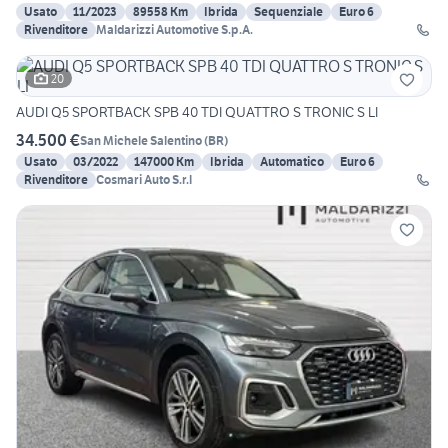
Usato
11/2023
89558 Km
Ibrida
Sequenziale
Euro 6
Rivenditore
Maldarizzi Automotive S.p.A.
20
AUDI Q5 SPORTBACK SPB 40 TDI QUATTRO S TRONIC S LI
34.500 €
San Michele Salentino
(
BR
)
Usato
03/2022
147000 Km
Ibrida
Automatico
Euro 6
Rivenditore
Cosmari Auto S.r.l