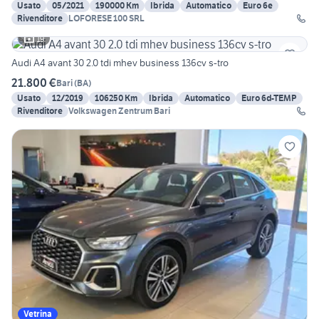
Usato
05/2021
190000 Km
Ibrida
Automatico
Euro 6e
Rivenditore
LOFORESE 100 SRL
19
Audi A4 avant 30 2.0 tdi mhev business 136cv s-tro
21.800 €
Bari
(
BA
)
Usato
12/2019
106250 Km
Ibrida
Automatico
Euro 6d-TEMP
Rivenditore
Volkswagen Zentrum Bari
Vetrina