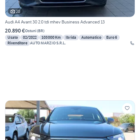
20
Audi A4 Avant 30 2.0 tdi mhev Business Advanced 13
20.890 €
Ostuni
(
BR
)
Usato
02/2022
103000 Km
Ibrida
Automatico
Euro 6
Rivenditore
AUTO MARZIO S.R.L.