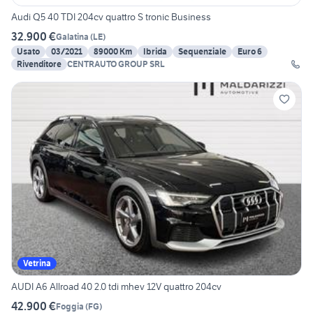
Audi Q5 40 TDI 204cv quattro S tronic Business
32.900 €
Galatina
(
LE
)
Usato
03/2021
89000 Km
Ibrida
Sequenziale
Euro 6
Rivenditore
CENTRAUTO GROUP SRL
Vetrina
AUDI A6 Allroad 40 2.0 tdi mhev 12V quattro 204cv
42.900 €
Foggia
(
FG
)