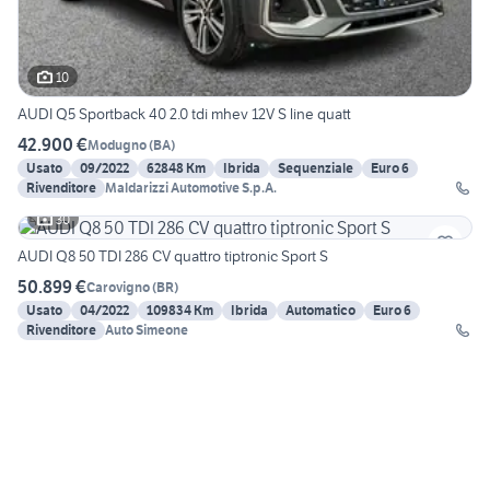
10
AUDI Q5 Sportback 40 2.0 tdi mhev 12V S line quatt
42.900 €
Modugno
(
BA
)
Usato
09/2022
62848 Km
Ibrida
Sequenziale
Euro 6
Rivenditore
Maldarizzi Automotive S.p.A.
30
AUDI Q8 50 TDI 286 CV quattro tiptronic Sport S
50.899 €
Carovigno
(
BR
)
Usato
04/2022
109834 Km
Ibrida
Automatico
Euro 6
Rivenditore
Auto Simeone