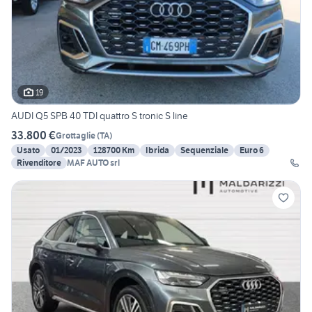
19
AUDI Q5 SPB 40 TDI quattro S tronic S line
33.800 €
Grottaglie
(
TA
)
Usato
01/2023
128700 Km
Ibrida
Sequenziale
Euro 6
Rivenditore
MAF AUTO srl