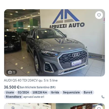
21
AUDI Q5 40 TDI 204CV qu. S tr. S line
36.500 €
San Michele Salentino
(
BR
)
Usato
02/2024
108226 Km
Ibrida
Sequenziale
Euro 6
Rivenditore
apruzzi auto srl