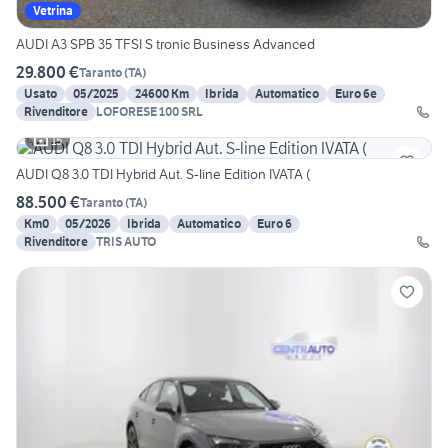
Vetrina
AUDI A3 SPB 35 TFSI S tronic Business Advanced
29.800 €
Taranto
(
TA
)
Usato
05/2025
24600 Km
Ibrida
Automatico
Euro 6e
Rivenditore
LOFORESE 100 SRL
15
AUDI Q8 3.0 TDI Hybrid Aut. S-line Edition IVATA (
88.500 €
Taranto
(
TA
)
Km0
05/2026
Ibrida
Automatico
Euro 6
Rivenditore
TRIS AUTO