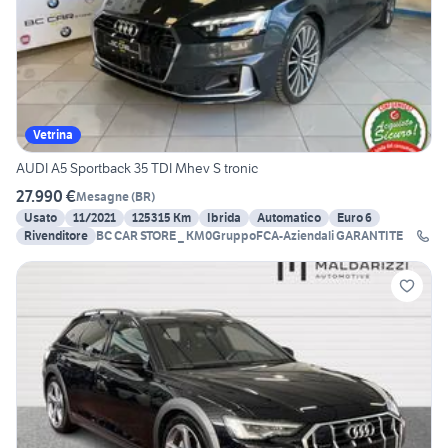
Vetrina
AUDI A5 Sportback 35 TDI Mhev S tronic
27.990 €
Mesagne
(
BR
)
Usato
11/2021
125315 Km
Ibrida
Automatico
Euro 6
Rivenditore
BC CAR STORE _ KM0GruppoFCA-Aziendali GARANTITE