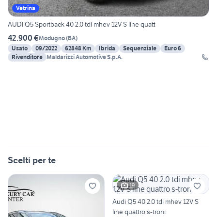
Vetrina
AUDI Q5 Sportback 40 2.0 tdi mhev 12V S line quatt
42.900 €
Modugno
(
BA
)
Usato
09/2022
62848 Km
Ibrida
Sequenziale
Euro 6
Rivenditore
Maldarizzi Automotive S.p.A.
Scelti per te
19
Audi Q5 40 2.0 tdi mhev 12V S
line quattro s-troni