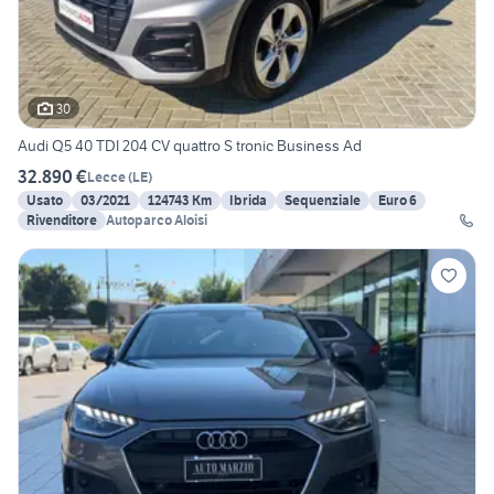
30
Audi Q5 40 TDI 204 CV quattro S tronic Business Ad
32.890 €
Lecce
(
LE
)
Usato
03/2021
124743 Km
Ibrida
Sequenziale
Euro 6
Rivenditore
Autoparco Aloisi