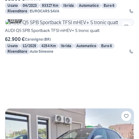
Usato
04/2023
93327 Km
Ibrida
Automatico
Euro 6
Rivenditore
EUROCARS SAVA
30
AUDI Q5 SPB Sportback TFSI mHEV+ S tronic quatt
62.900 €
Carovigno
(
BR
)
Usato
12/2025
4254 Km
Ibrida
Automatico
Euro 6
Rivenditore
Auto Simeone