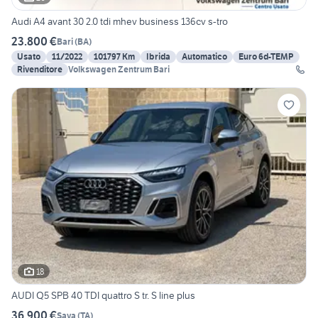
Audi A4 avant 30 2.0 tdi mhev business 136cv s-tro
23.800 €
Bari
(
BA
)
Usato
11/2022
101797 Km
Ibrida
Automatico
Euro 6d-TEMP
Rivenditore
Volkswagen Zentrum Bari
18
AUDI Q5 SPB 40 TDI quattro S tr. S line plus
36.900 €
Sava
(
TA
)