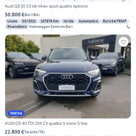
Audi Q8 50 3.0 tdi mhev sport quattro tiptronic
50.800 €
Bari
(
BA
)
Usato
03/2021
107876 Km
Ibrida
Automatico
Euro 6d-TEMP
Rivenditore
Volkswagen Zentrum Bari
Vetrina
AUDI Q5 40 TDI 204 CV quattro S tronic S line
22.800 €
Taranto
(
TA
)