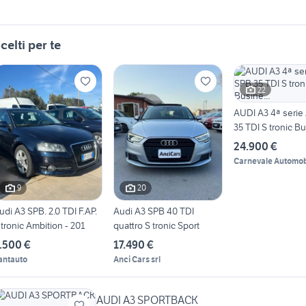
celti per te
22
AUDI A3 4ª serie
35 TDI S tronic Bu
24.900 €
Carnevale Automob
9
20
udi A3 SPB. 2.0 TDI F.AP.
Audi A3 SPB 40 TDI
 tronic Ambition - 201
quattro S tronic Sport
.500 €
17.490 €
antauto
Anci Cars srl
AUDI A3 SPORTBACK