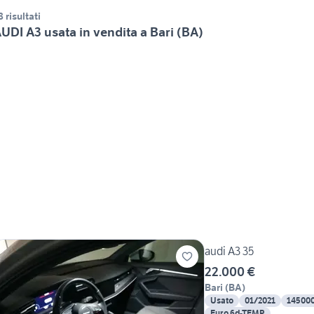
8 risultati
UDI A3 usata in vendita a Bari (BA)
audi A3 35
22.000 €
Bari
(
BA
)
Usato
01/2021
14500
Euro 6d-TEMP