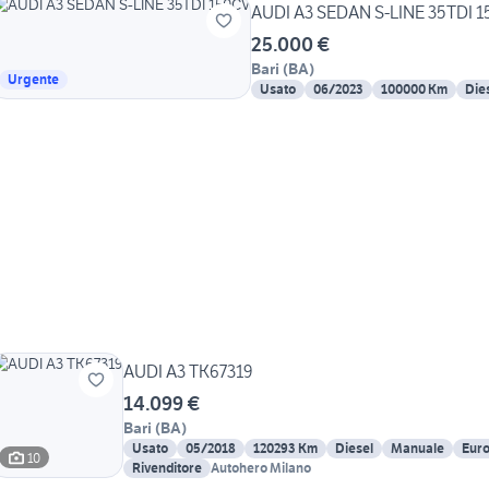
AUDI A3 SEDAN S-LINE 35TDI 
25.000 €
Bari
(
BA
)
Urgente
Usato
06/2023
100000 Km
Die
AUDI A3 TK67319
14.099 €
Bari
(
BA
)
Usato
05/2018
120293 Km
Diesel
Manuale
Euro
10
Rivenditore
Autohero Milano