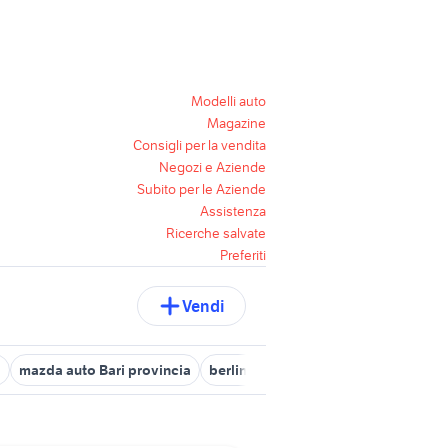
Modelli auto
Magazine
Consigli per la vendita
Negozi e Aziende
Subito per le Aziende
Assistenza
Ricerche salvate
Preferiti
Vendi
a
mazda auto Bari provincia
berlina Bari provincia
fiat accesso