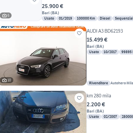
25.900 €
Bari
(
BA
)
6
Usato
01/2019
100000 Km
Diesel
Sequenzia
AUDI A3 BD62193
15.499 €
Bari
(
BA
)
Usato
10/2017
99895
10
Rivenditore
Autohero Mil
km 280 mila
2.200 €
Bari
(
BA
)
Usato
02/2007
28000