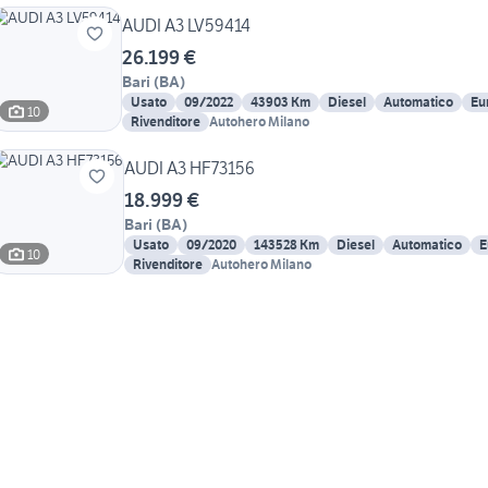
AUDI A3 LV59414
26.199 €
Bari
(
BA
)
Usato
09/2022
43903 Km
Diesel
Automatico
Eu
10
Rivenditore
Autohero Milano
AUDI A3 HF73156
18.999 €
Bari
(
BA
)
Usato
09/2020
143528 Km
Diesel
Automatico
E
10
Rivenditore
Autohero Milano