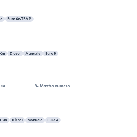
le
Euro 6d-TEMP
 Km
Diesel
Manuale
Euro 6
Mostra numero
ano
0 Km
Diesel
Manuale
Euro 4