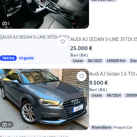
6
AUDI A3 SEDAN S-LINE 35TDI 
25.000 €
Bari
(
BA
)
Vetrina
Urgente
Usato
06/2023
100000 Km
Die
Audi A3 Sedan 1.6 TDI
9.500 €
Bari
(
BA
)
Usato
06/2014
20500
19
Rivenditore
People Car