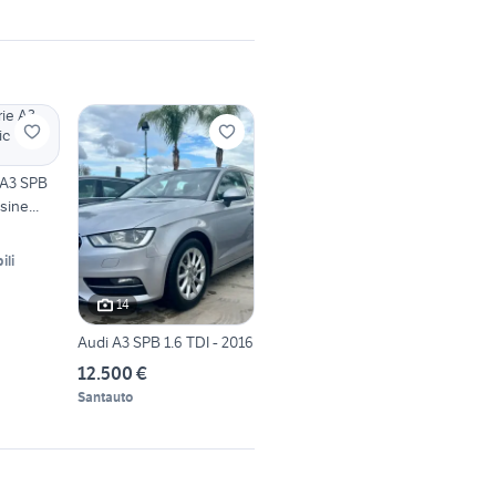
 A3 SPB
sine...
ili
14
Audi A3 SPB 1.6 TDI - 2016
12.500 €
Santauto