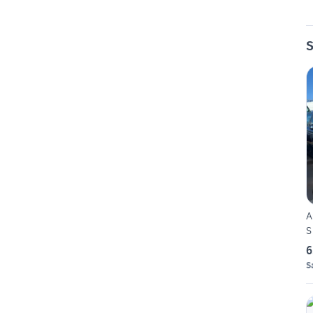
S
A
S
6
S