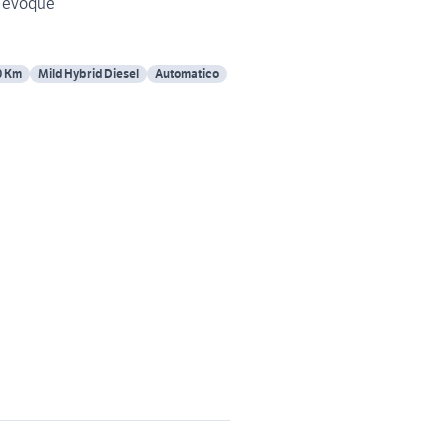
r evoque
0 Km
Mild Hybrid Diesel
Automatico