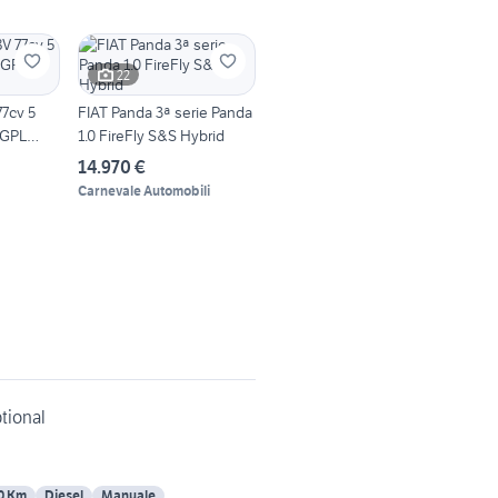
22
77cv 5
FIAT Panda 3ª serie Panda
 GPL
1.0 FireFly S&S Hybrid
14.970 €
Carnevale Automobili
tional
0 Km
Diesel
Manuale