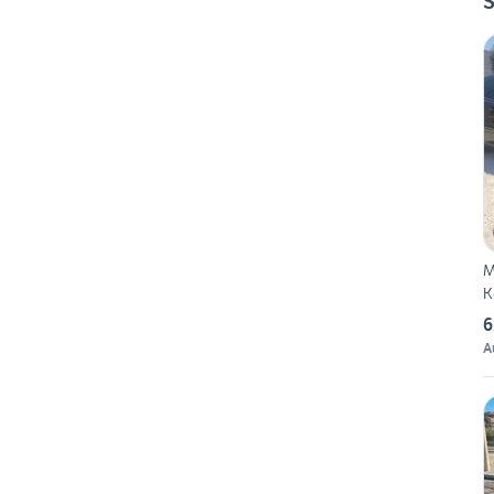
S
M
K
6
A