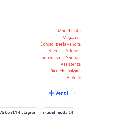
Modelli auto
Magazine
Consigli per la vendita
Negozi e Aziende
Subito per le Aziende
Assistenza
Ricerche salvate
Preferiti
Vendi
75 65 r14 4 stagioni
macchinetta 14 anni
copricerchi 14
185 60 