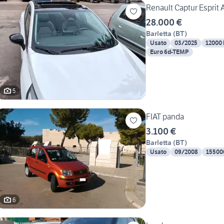
Renault Captur Esprit 
28.000 €
Barletta
(
BT
)
Usato
03/2025
12000
Euro 6d-TEMP
5
FIAT panda
3.100 €
Barletta
(
BT
)
Usato
09/2008
15500
6