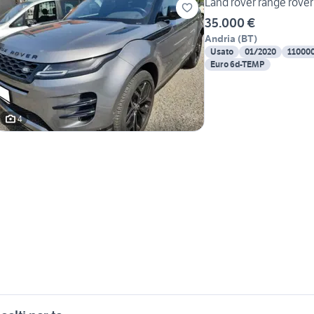
Land rover range rove
35.000 €
Andria
(
BT
)
Usato
01/2020
11000
Euro 6d-TEMP
4