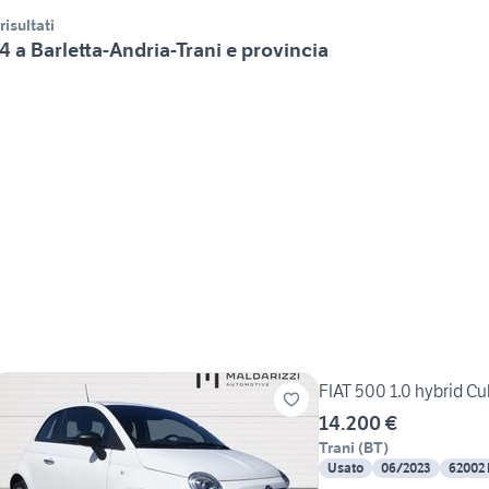
 risultati
4 a Barletta-Andria-Trani e provincia
FIAT 500 1.0 hybrid Cu
14.200 €
Trani
(
BT
)
Usato
06/2023
62002