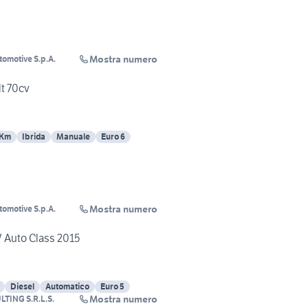
Mostra numero
tomotive S.p.A.
lt 70cv
 Km
Ibrida
Manuale
Euro 6
Mostra numero
tomotive S.p.A.
V Auto Class 2015
Diesel
Automatico
Euro 5
Mostra numero
TING S.R.L.S.