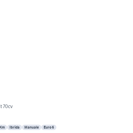
lt 70cv
 Km
Ibrida
Manuale
Euro 6