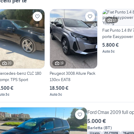
celti per te
17
Fiat Punto 1.4 8V 
porte Easypower
Young
5.800 €
Auto 3c
20
19
ercedes-benz CLC 180
Peugeot 3008 Allure Pack
ompr. TPS Sport
130cv EAT8
.500 €
18.500 €
uto 3c
Auto 3c
Ford Cmax 2009 full op
5.000 €
Barletta
(
BT
)
Usato
01/2009
26400