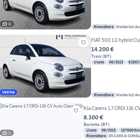
10
Rivenditore
Maldarizzi Au
FIAT 500 1.0 hybrid Cu
14.200 €
Trani
(
BT
)
Usato
06/2023
62002
Vetrina
Rivenditore
Maldarizzi Au
Kia Carens 1.7 CRDi 136 C
8.300 €
Barletta
(
BT
)
Usato
09/2015
157000 Km
21
Rivenditore
SS CARS & CONSUL