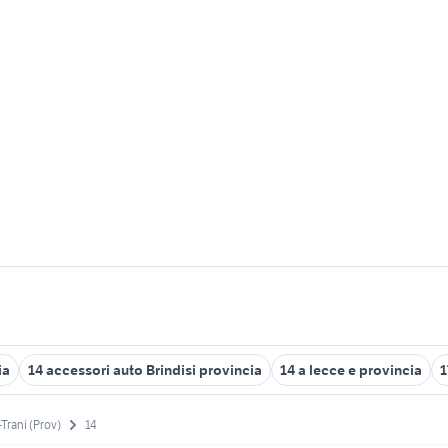
ia
14 accessori auto Brindisi provincia
14 a lecce e provincia
1
-Trani (Prov)
14