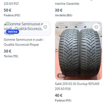
215 60 R17
marche Garantite
50 €
30 €
Padova
(
PD
)
Verdello
(
BG
)
Vetrina
Gomme Seminuove e usati -
Qualità-Sicurezzà-Rispar
30 €
Torino
(
TO
)
5
Saldi 205 60 16 Dunlop 90%MS
205 60 R16
40 €
Padova
(
PD
)