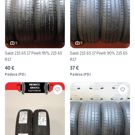
5
5
Saldi 215 65 17 Pirelli 95% 215 65
Saldi 215 65 17 Pirelli 90% 215 65
R17
R17
40 €
37 €
Padova
(
PD
)
Padova
(
PD
)