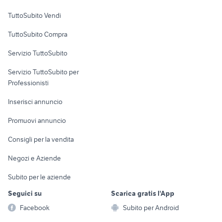
Case vacanza
TuttoSubito Vendi
Uffici e Locali
TuttoSubito Compra
commerciali
Servizio TuttoSubito
elettronica
per la casa e la
sports e hobby
Servizio TuttoSubito per
persona
Informatica
Animali
Professionisti
Arredamento e
Console e
Accessori per
Casalinghi
Inserisci annuncio
Videogiochi
animali
Elettrodomestici
Promuovi annuncio
Audio/Video
Musica e Film
Giardino e Fai da te
Consigli per la vendita
Fotografia
Libri e Riviste
Abbigliamento e
Negozi e Aziende
Telefonia
Strumenti Musicali
Accessori
Subito per le aziende
Sports
Tutto per i bambini
Seguici su
Scarica gratis l'App
Biciclette
Facebook
Subito per Android
Collezionismo