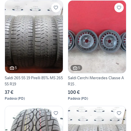
5
5
Saldi 265 55 19 Pirelli 85% MS 265
Saldi Cerchi Mercedes Classe A
55 R19
R15 .
37 €
100 €
Padova
(
PD
)
Padova
(
PD
)