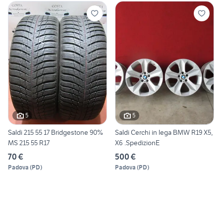
5
5
Saldi 215 55 17 Bridgestone 90%
Saldi Cerchi in lega BMW R19 X5,
MS 215 55 R17
X6 .SpedizionE
70 €
500 €
Padova
(
PD
)
Padova
(
PD
)