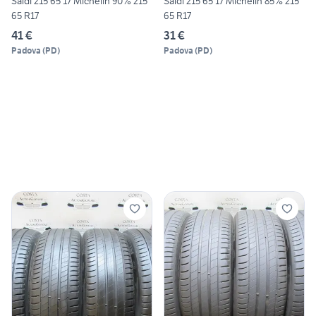
Saldi 215 65 17 Michelin 90% 215
Saldi 215 65 17 Michelin 85% 215
65 R17
65 R17
41 €
31 €
Padova
(
PD
)
Padova
(
PD
)