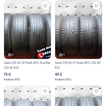
5
5
Saldi 235 55 19 Pirelli 85% Runflat
Saldi 235 50 17 Pirelli 85% 235 50
235 55 R19
R17
75 €
45 €
Padova
(
PD
)
Padova
(
PD
)