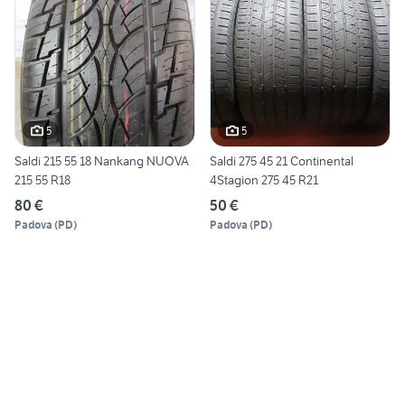
5
5
Saldi 215 55 18 Nankang NUOVA
Saldi 275 45 21 Continental
215 55 R18
4Stagion 275 45 R21
80 €
50 €
Padova
(
PD
)
Padova
(
PD
)