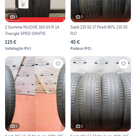
3
5
2 Gomme NUOVE 165 65 R 14
Saldi 215 55 17 Pirelli 85% 215 55
Triangle SPED GRATIS
R17
115 €
45 €
Vallefoglia
(
PU
)
Padova
(
PD
)
5
5