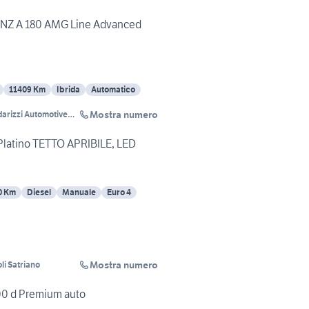
Z A 180 AMG Line Advanced
11409 Km
Ibrida
Automatico
Mostra numero
arizzi Automotive
A.
Platino TETTO APRIBILE, LED
0 Km
Diesel
Manuale
Euro 4
Mostra numero
li Satriano
 d Premium auto