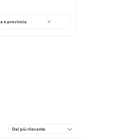
Dal più rilevante