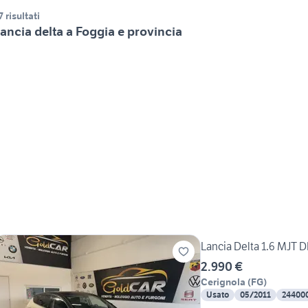
7 risultati
ancia delta a Foggia e provincia
Lancia Delta 1.6 MJT 
2.990 €
Cerignola
(
FG
)
Usato
05/2011
24400