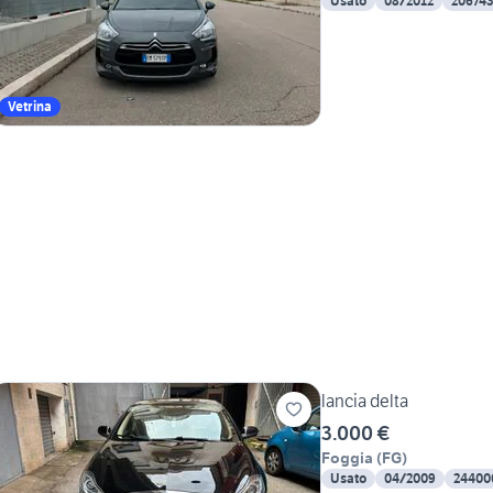
Usato
08/2012
20674
Vetrina
lancia delta
3.000 €
Foggia
(
FG
)
Usato
04/2009
24400