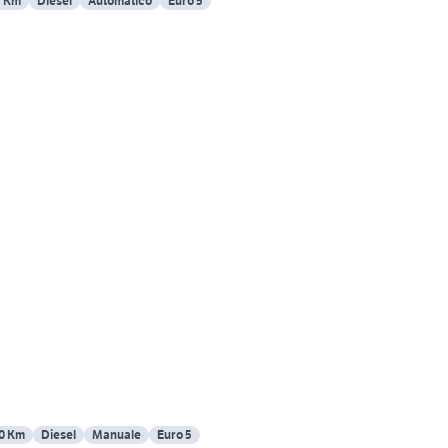
3 Km
Diesel
Automatico
Euro 5
0 Km
Diesel
Manuale
Euro 5