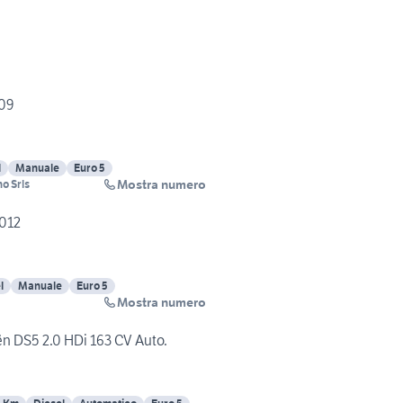
009
l
Manuale
Euro 5
Mostra numero
o Srls
2012
l
Manuale
Euro 5
Mostra numero
ën DS5 2.0 HDi 163 CV Auto.