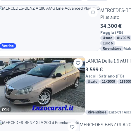
MERCEDES-BEN
Plus auto
34.300 €
Foggia
(
FG
)
Usato
01/2025
Euro 6
Vetrina
Rivenditore
Mald
S.p.
LANCIA Delta 1.6 MJT 
3.599 €
Ascoli Satriano
(
FG
)
Usato
11/2009
18500
6
Rivenditore
Enzo Car Asco
MERCEDES-BENZ GLA 200