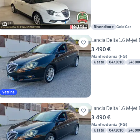
13
Rivenditore
Gold Car
Lancia Delta 1.6 M-jet
3.490 €
Manfredonia
(
FG
)
Usato
04/2010
24500
Vetrina
Lancia Delta 1.6 M-jet
3.490 €
Manfredonia
(
FG
)
Usato
04/2010
24500