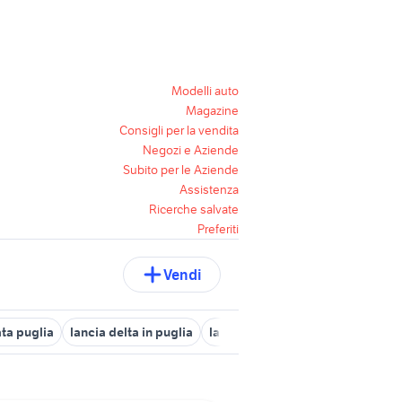
Modelli auto
Magazine
Consigli per la vendita
Negozi e Aziende
Subito per le Aziende
Assistenza
Ricerche salvate
Preferiti
Vendi
ata puglia
lancia delta in puglia
lancia Foggia provincia
lancia