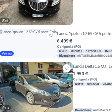
6
Lancia Ypsilon 1.2 69 CV 5 porte
6.499 €
Cerignola
(
FG
)
Usato
07/2015
127000 Km
Benz
Vetrina
Rivenditore
AUTOSTILE MARINO 198
Lancia Delta 1.6 MJT 
1.950 €
Cerignola
(
FG
)
Usato
09/2008
28300
14
Rivenditore
AutoMax S.R.