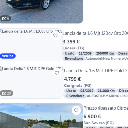
6
Lancia delta 1.6 Mjt 120cv Oro 2
3.399 €
Lucera
(
FG
)
Usato
12/2009
255000 Km
Diese
Vetrina
Rivenditore
Automobili New Numero Un
Lancia Delta 1.6 MJT DPF Gold-
4.799 €
Cerignola
(
FG
)
Usato
08/2012
211000 Km
Diese
20
Rivenditore
AUTOSTILE MARINO 1989
Prezzo ribassato Citro
6.900 €
San Severo
(
FG
)