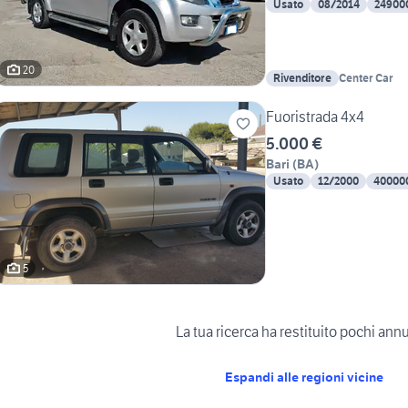
Usato
08/2014
24900
20
Rivenditore
Center Car
Fuoristrada 4x4
5.000 €
Bari
(
BA
)
Usato
12/2000
40000
5
La tua ricerca ha restituito pochi ann
Espandi alle regioni vicine