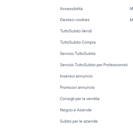
Caravan e Camper
Loft, mansarde 
Accessibilità
M
Veicoli commerciali
Case vacanza
Gestisci cookies
M
Uffici e Locali
TuttoSubito Vendi
commerciali
TuttoSubito Compra
Servizio TuttoSubito
Servizio TuttoSubito per Professionisti
Inserisci annuncio
Promuovi annuncio
Consigli per la vendita
Negozi e Aziende
Subito per le aziende