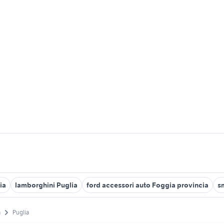
ia
lamborghini Puglia
ford accessori auto Foggia provincia
sm
a
Puglia