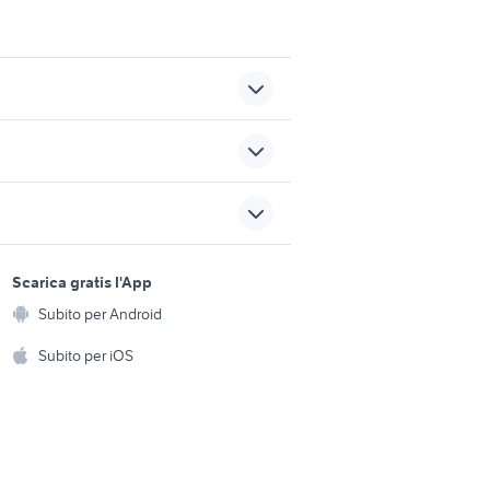
sup sport Friuli Venezia Giulia
ssori auto
fiat freemont usata veneto
sports e hobby
auto usate cagnano varano
a
Scarica gratis l'App
Animali
pajero gls
Subito per Android
ento e
Accessori per animali
hi
Subito per iOS
Musica e Film
omestici
Libri e Riviste
e Fai da te
Strumenti Musicali
amento e