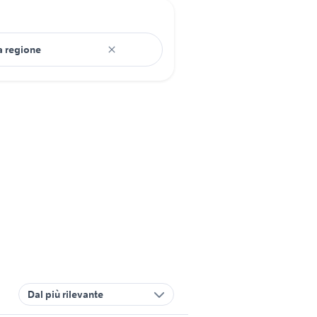
Dal più rilevante