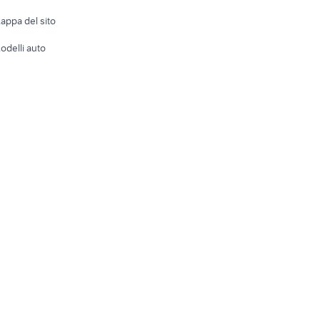
Accesso
e altro
appa del sito
Tutto per
odelli auto