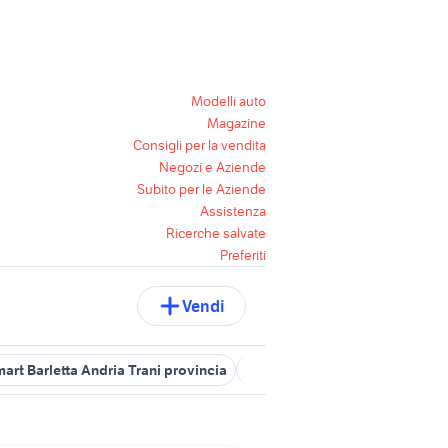
Modelli auto
Magazine
Consigli per la vendita
Negozi e Aziende
Subito per le Aziende
Assistenza
Ricerche salvate
Preferiti
Vendi
art Barletta Andria Trani provincia
ford ecosport usata puglia
v