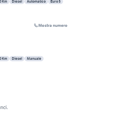
0 Km
Diesel
Automatico
Euro 5
Mostra numero
0 Km
Diesel
Manuale
unci.