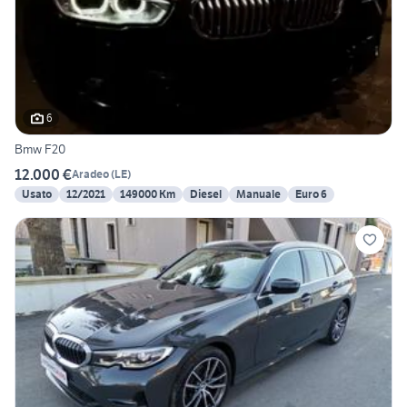
6
Bmw F20
12.000 €
Aradeo
(
LE
)
Usato
12/2021
149000 Km
Diesel
Manuale
Euro 6