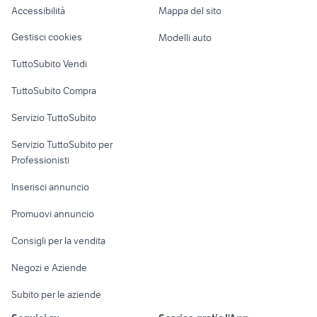
Accessibilità
Mappa del sito
Loft, mansarde e
Veicoli commerciali
altro
Gestisci cookies
Modelli auto
Case vacanza
TuttoSubito Vendi
Uffici e Locali
TuttoSubito Compra
commerciali
Servizio TuttoSubito
elettronica
per la casa e la
sports e hobby
Servizio TuttoSubito per
persona
Informatica
Animali
Professionisti
Arredamento e
Console e
Accessori per
Casalinghi
Inserisci annuncio
Videogiochi
animali
Elettrodomestici
Promuovi annuncio
Audio/Video
Musica e Film
Giardino e Fai da te
Consigli per la vendita
Fotografia
Libri e Riviste
Abbigliamento e
Negozi e Aziende
Telefonia
Strumenti Musicali
Accessori
Subito per le aziende
Sports
Tutto per i bambini