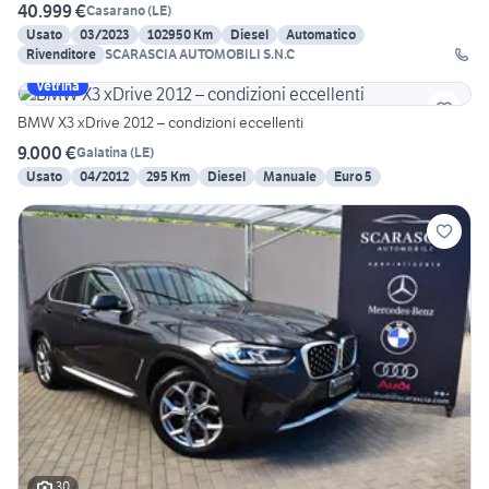
40.999 €
Casarano
(
LE
)
Usato
03/2023
102950 Km
Diesel
Automatico
Rivenditore
SCARASCIA AUTOMOBILI S.N.C
Vetrina
BMW X3 xDrive 2012 – condizioni eccellenti
9.000 €
Galatina
(
LE
)
Usato
04/2012
295 Km
Diesel
Manuale
Euro 5
30