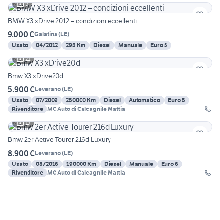
5
BMW X3 xDrive 2012 – condizioni eccellenti
9.000 €
Galatina
(
LE
)
Usato
04/2012
295 Km
Diesel
Manuale
Euro 5
21
Bmw X3 xDrive20d
5.900 €
Leverano
(
LE
)
Usato
07/2009
250000 Km
Diesel
Automatico
Euro 5
Rivenditore
MC Auto di Calcagnile Mattia
19
Bmw 2er Active Tourer 216d Luxury
8.900 €
Leverano
(
LE
)
Usato
08/2016
190000 Km
Diesel
Manuale
Euro 6
Rivenditore
MC Auto di Calcagnile Mattia