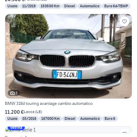
Usato
11/2019
150500 Km
Diesel
Automatico
Euro 6d-TEMP
6
BMW 318d touring avantage cambio automatico
11.200 €
Lecce
(
LE
)
Usato
03/2016
167000 Km
Diesel
Automatico
Euro 6
Vetrina