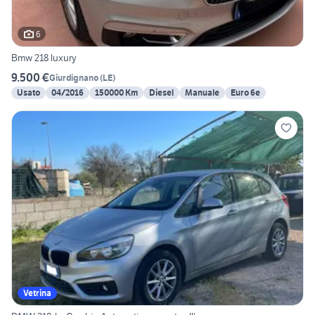
6
Bmw 218 luxury
9.500 €
Giurdignano
(
LE
)
Usato
04/2016
150000 Km
Diesel
Manuale
Euro 6e
Vetrina