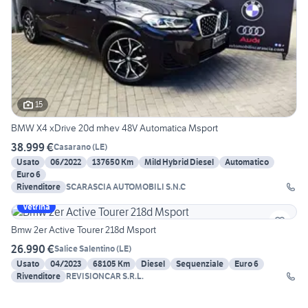
15
BMW X4 xDrive 20d mhev 48V Automatica Msport
38.999 €
Casarano
(
LE
)
Usato
06/2022
137650 Km
Mild Hybrid Diesel
Automatico
Euro 6
Rivenditore
SCARASCIA AUTOMOBILI S.N.C
Vetrina
Bmw 2er Active Tourer 218d Msport
26.990 €
Salice Salentino
(
LE
)
Usato
04/2023
68105 Km
Diesel
Sequenziale
Euro 6
Rivenditore
REVISIONCAR S.R.L.