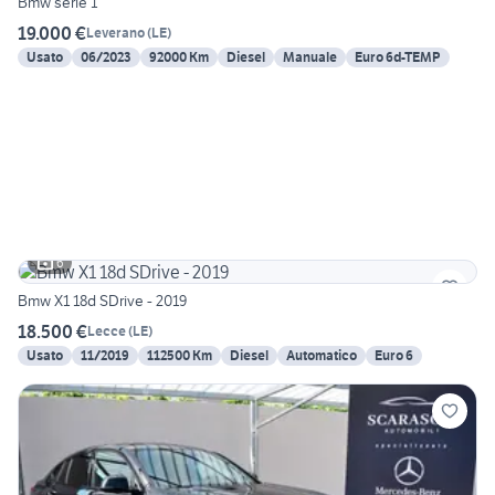
Bmw serie 1
19.000 €
Leverano
(
LE
)
Usato
06/2023
92000 Km
Diesel
Manuale
Euro 6d-TEMP
6
Bmw X1 18d SDrive - 2019
18.500 €
Lecce
(
LE
)
Usato
11/2019
112500 Km
Diesel
Automatico
Euro 6