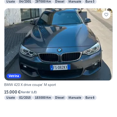
Usato
04/2001
297000 Km
Diesel
Manuale
Euro 3
Vetrina
BMW 420 X drive coupe’ M sport
15.000 €
Nardo'
(
LE
)
Usato
02/2015
183000 Km
Diesel
Manuale
Euro 6