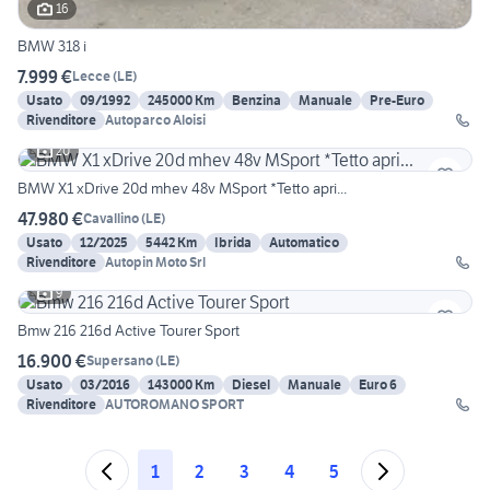
16
BMW 318 i
7.999 €
Lecce
(
LE
)
Usato
09/1992
245000 Km
Benzina
Manuale
Pre-Euro
Rivenditore
Autoparco Aloisi
20
BMW X1 xDrive 20d mhev 48v MSport *Tetto apri...
47.980 €
Cavallino
(
LE
)
Usato
12/2025
5442 Km
Ibrida
Automatico
Rivenditore
Autopin Moto Srl
9
Bmw 216 216d Active Tourer Sport
16.900 €
Supersano
(
LE
)
Usato
03/2016
143000 Km
Diesel
Manuale
Euro 6
Rivenditore
AUTOROMANO SPORT
1
2
3
4
5