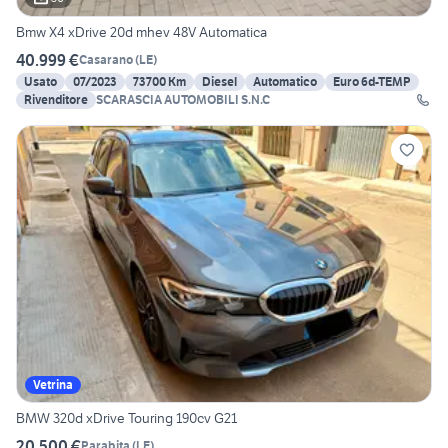
Bmw X4 xDrive 20d mhev 48V Automatica
40.999 €
Casarano
(
LE
)
Usato
07/2023
73700 Km
Diesel
Automatico
Euro 6d-TEMP
Rivenditore
SCARASCIA AUTOMOBILI S.N.C
Vetrina
BMW 320d xDrive Touring 190cv G21
20.500 €
Parabita
(
LE
)