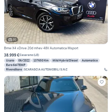
30
Bmw X4 xDrive 20d mhev 48V Automatica Msport
38.999 €
Casarano
(
LE
)
Usato
06/2022
137650 Km
Mild Hybrid Diesel
Automatico
Euro 6d-TEMP
Rivenditore
SCARASCIA AUTOMOBILI S.N.C