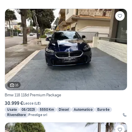
16
Bmw 118 118d Premium Package
30.999 €
Lecce
(
LE
)
Usato
08/2025
5550 Km
Diesel
Automatico
Euro 6e
Rivenditore
Prestige srl