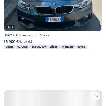
6
BMW 420 X drive coupe’ M sport
15.000 €
Nardo'
(
LE
)
Usato
02/2015
183000 Km
Diesel
Manuale
Euro 6