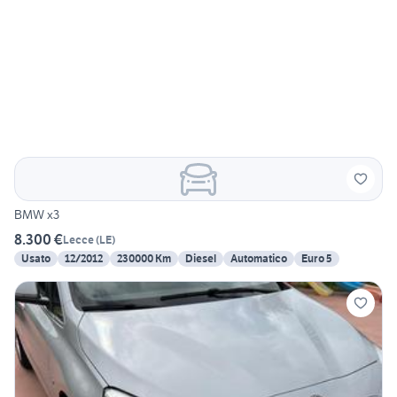
BMW x3
8.300 €
Lecce
(
LE
)
Usato
12/2012
230000 Km
Diesel
Automatico
Euro 5