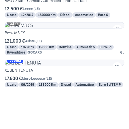
BMW 218d – Cambio Automatico- pronta all’uso
12.500 €
Lecce
(
LE
)
Usato
12/2017
180000 Km
Diesel
Automatico
Euro 6
29
Bmw M3 CS
121.000 €
Alliste
(
LE
)
Usato
10/2023
15000 Km
Benzina
Automatico
Euro 6d
Rivenditore
GGCARS
Vetrina
X1 BEN TENUTA
17.600 €
Muro Leccese
(
LE
)
Usato
06/2019
153200 Km
Diesel
Automatico
Euro 6d-TEMP