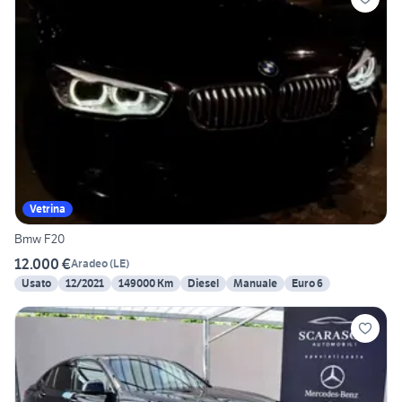
Vetrina
Bmw F20
12.000 €
Aradeo
(
LE
)
Usato
12/2021
149000 Km
Diesel
Manuale
Euro 6