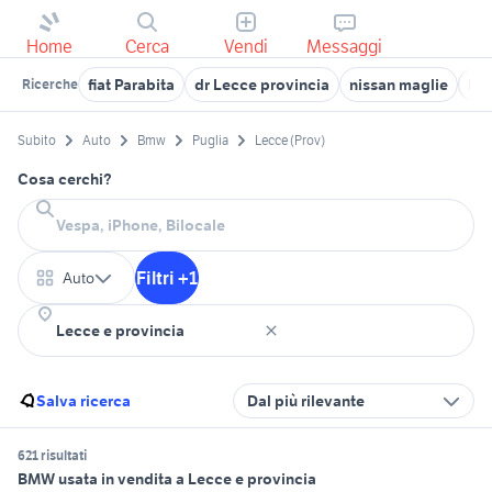
Home
Cerca
Vendi
Messaggi
fiat Parabita
dr Lecce provincia
nissan maglie
lan
Ricerche
Subito
Auto
Bmw
Puglia
Lecce (Prov)
Cosa cerchi?
Filtri +1
Auto
Salva ricerca
Dal più rilevante
621 risultati
BMW usata in vendita a Lecce e provincia