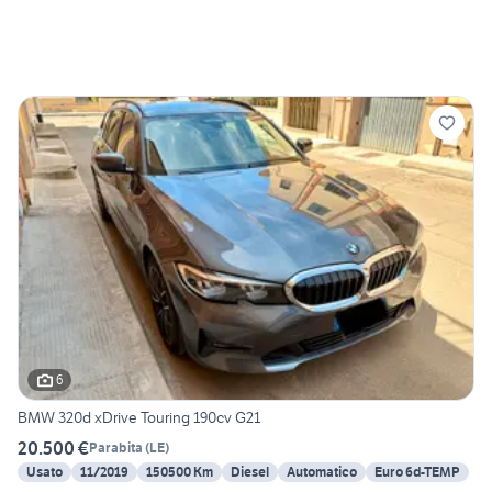
6
BMW 320d xDrive Touring 190cv G21
20.500 €
Parabita
(
LE
)
Usato
11/2019
150500 Km
Diesel
Automatico
Euro 6d-TEMP