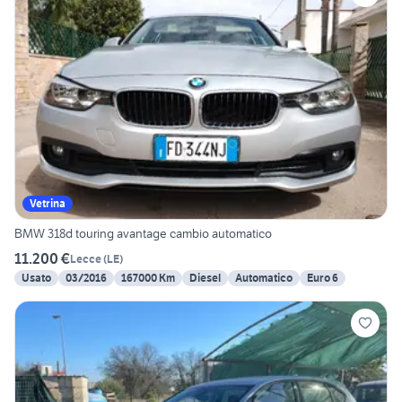
Vetrina
BMW 318d touring avantage cambio automatico
11.200 €
Lecce
(
LE
)
Usato
03/2016
167000 Km
Diesel
Automatico
Euro 6