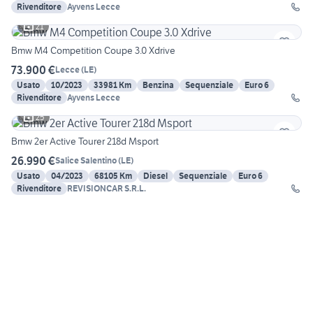
Rivenditore
Ayvens Lecce
21
Bmw M4 Competition Coupe 3.0 Xdrive
73.900 €
Lecce
(
LE
)
Usato
10/2023
33981 Km
Benzina
Sequenziale
Euro 6
Rivenditore
Ayvens Lecce
25
Bmw 2er Active Tourer 218d Msport
26.990 €
Salice Salentino
(
LE
)
Usato
04/2023
68105 Km
Diesel
Sequenziale
Euro 6
Rivenditore
REVISIONCAR S.R.L.