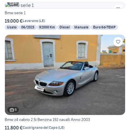
6
Bmw serie 1
19.000 €
Leverano
(
LE
)
Usato
06/2023
92000 Km
Diesel
Manuale
Euro 6d-TEMP
6
Bmw z4 cabrio 2.5i Benzina 192 cavalli Anno 2003
11.800 €
Castrignano del Capo
(
LE
)