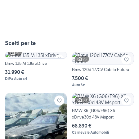
Scelti per te
19
23
Bmw 135 M 135i xDrive
Bmw 120d 177CV Cabrio Futura
31.990 €
7.500 €
DiPa Auto srl
Auto 3c
30
BMW X6 (G06/F96) X6
xDrive30d 48V Msport
68.890 €
Carnevale Automobili