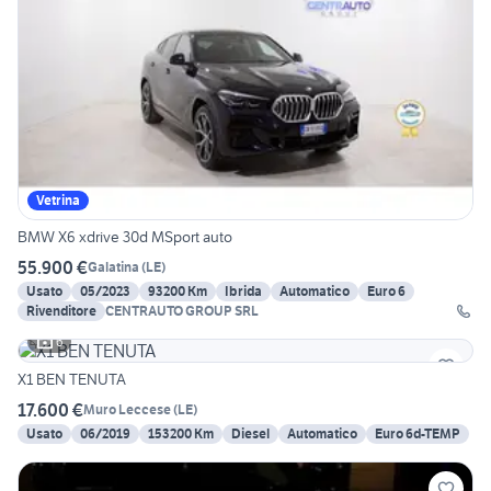
Vetrina
BMW X6 xdrive 30d MSport auto
55.900 €
Galatina
(
LE
)
Usato
05/2023
93200 Km
Ibrida
Automatico
Euro 6
Rivenditore
CENTRAUTO GROUP SRL
6
X1 BEN TENUTA
17.600 €
Muro Leccese
(
LE
)
Usato
06/2019
153200 Km
Diesel
Automatico
Euro 6d-TEMP