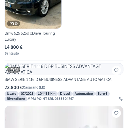
15
Bmw 525 525d xDrive Touring
Luxury
14.800 €
Santauto
23
BMW SERIE 1 116 D 5P BUSINESS ADVANTAGE AUTOMATICA
23.800 €
Casarano
(
LE
)
Usato
07/2023
104435 Km
Diesel
Automatico
Euro 6
Rivenditore
MPM POINT SRL 0833504747