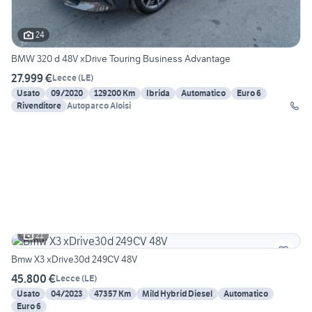
24
BMW 320 d 48V xDrive Touring Business Advantage
27.999 €
Lecce
(
LE
)
Usato
09/2020
129200 Km
Ibrida
Automatico
Euro 6
Rivenditore
Autoparco Aloisi
21
Bmw X3 xDrive30d 249CV 48V
45.800 €
Lecce
(
LE
)
Usato
04/2023
47357 Km
Mild Hybrid Diesel
Automatico
Euro 6