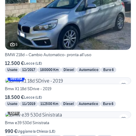
6
BMW 218d – Cambio Automatico- pronta all’uso
12.500 €
Lecce
(
LE
)
Usato
12/2017
180000 Km
Diesel
Automatico
Euro 6
Vetrina
Bmw X1 18d SDrive - 2019
18.500 €
Lecce
(
LE
)
Usato
11/2019
112500 Km
Diesel
Automatico
Euro 6
6
Bmw e39 530d Sinistrata
990 €
Uggiano la Chiesa
(
LE
)