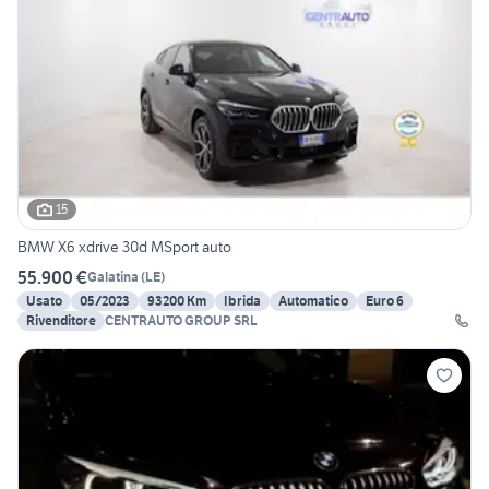
15
BMW X6 xdrive 30d MSport auto
55.900 €
Galatina
(
LE
)
Usato
05/2023
93200 Km
Ibrida
Automatico
Euro 6
Rivenditore
CENTRAUTO GROUP SRL