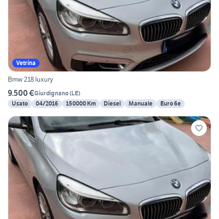
Vetrina
Bmw 218 luxury
9.500 €
Giurdignano
(
LE
)
Usato
04/2016
150000 Km
Diesel
Manuale
Euro 6e