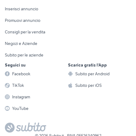
Arredamento e
Console e
Accessori per
Casalinghi
Inserisci annuncio
Videogiochi
animali
Elettrodomestici
Promuovi annuncio
Audio/Video
Musica e Film
Giardino e Fai da te
Consigli per la vendita
Fotografia
Libri e Riviste
Abbigliamento e
Negozi e Aziende
Telefonia
Strumenti Musicali
Accessori
Subito per le aziende
Sports
Tutto per i bambini
Seguici su
Scarica gratis l'App
Biciclette
Facebook
Subito per Android
Collezionismo
TikTok
Subito per iOS
Instagram
YouTube
©
2026
Subito.it - P.IVA 05526340962