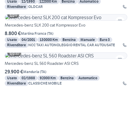
Usato
12/1990
122000 Km
Benzina
Automatico
Rivenditore
OLDCAR
9
Mercedes-benz SLK 200 cat Kompressor Evo
8.800 €
Martina Franca
(
TA
)
Usato
04/2001
130000 Km
Benzina
Manuale
Euro 3
Rivenditore
NCC TAXI AUTONOLEGGIO RENTAL CAR AUTOUSATE
30
Mercedes-benz SL 560 Roadster ASI CRS
29.900 €
Manduria
(
TA
)
Usato
02/1988
92000 Km
Benzina
Automatico
Rivenditore
CLASSICHE MOBILE