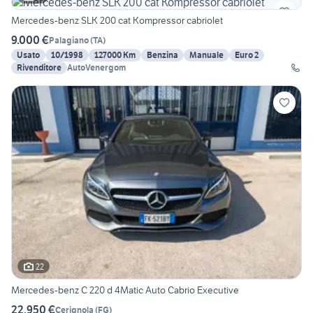
Mercedes-benz SLK 200 cat Kompressor cabriolet
9.000 €
Palagiano
(
TA
)
Usato
10/1998
127000 Km
Benzina
Manuale
Euro 2
Rivenditore
AutoVenergom
22
Mercedes-benz C 220 d 4Matic Auto Cabrio Executive
22.950 €
Cerignola
(
FG
)