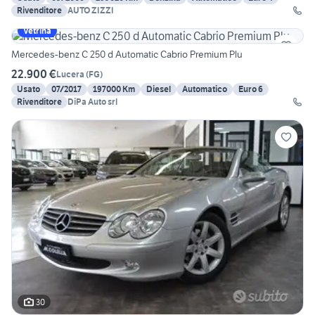
Rivenditore
AUTO ZIZZI
Vetrina
Mercedes-benz C 250 d Automatic Cabrio Premium Plu
22.900 €
Lucera
(
FG
)
Usato
07/2017
197000 Km
Diesel
Automatico
Euro 6
Rivenditore
DiPa Auto srl
30