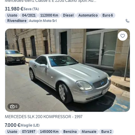
Mercedes-Benz Classe E E 220d Cabrio Sport Au...
31.980 €
Sava
(
TA
)
Usato
04/2021
112000 Km
Diesel
Automatico
Euro 6
Rivenditore
Autopin Moto Srl
6
MERCEDES SLK 200 KOMPRESSOR - 1997
7.000 €
Maglie
(
LE
)
Usato
07/1997
145000 Km
Benzina
Manuale
Euro 2