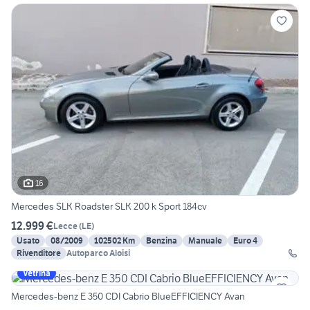
16
Mercedes SLK Roadster SLK 200 k Sport 184cv
12.999 €
Lecce
(
LE
)
Usato
08/2009
102502 Km
Benzina
Manuale
Euro 4
Rivenditore
Autoparco Aloisi
Vetrina
Mercedes-benz E 350 CDI Cabrio BlueEFFICIENCY Avan