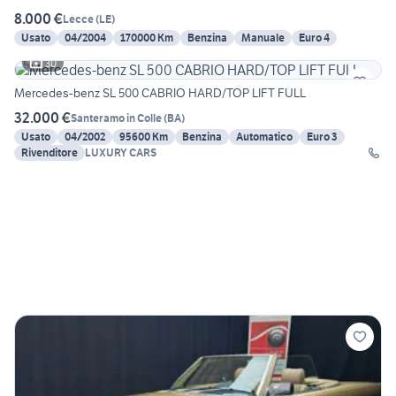
8.000 €
Lecce
(
LE
)
Usato
04/2004
170000 Km
Benzina
Manuale
Euro 4
30
Mercedes-benz SL 500 CABRIO HARD/TOP LIFT FULL
32.000 €
Santeramo in Colle
(
BA
)
Usato
04/2002
95600 Km
Benzina
Automatico
Euro 3
Rivenditore
LUXURY CARS