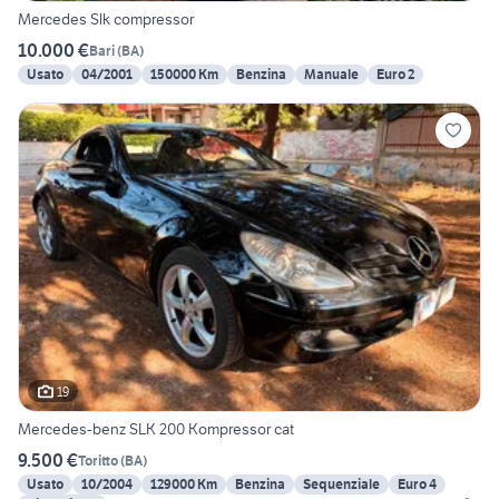
Mercedes Slk compressor
10.000 €
Bari
(
BA
)
Usato
04/2001
150000 Km
Benzina
Manuale
Euro 2
19
Mercedes-benz SLK 200 Kompressor cat
9.500 €
Toritto
(
BA
)
Usato
10/2004
129000 Km
Benzina
Sequenziale
Euro 4