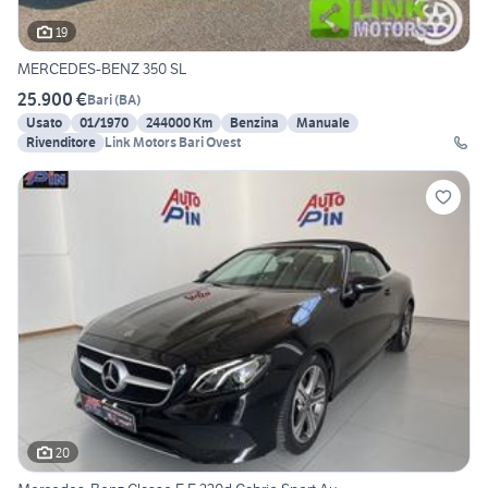
19
MERCEDES-BENZ 350 SL
25.900 €
Bari
(
BA
)
Usato
01/1970
244000 Km
Benzina
Manuale
Rivenditore
Link Motors Bari Ovest
20