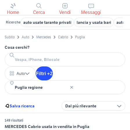
Home
Cerca
Vendi
Messaggi
auto usate taranto privati
lancia y usata bari
auto G
Ricerche
Subito
Auto
Mercedes
Cabrio
Puglia
Cosa cerchi?
Filtri +2
Auto
Salva ricerca
Dal più rilevante
149 risultati
MERCEDES Cabrio usata in vendita in Puglia