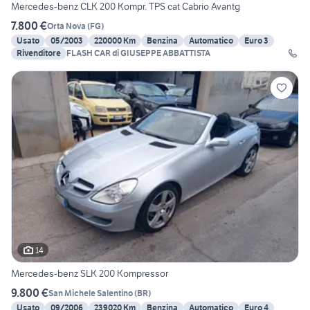
Mercedes-benz CLK 200 Kompr. TPS cat Cabrio Avantg
7.800 €
Orta Nova
(
FG
)
Usato
05/2003
220000 Km
Benzina
Automatico
Euro 3
Rivenditore
FLASH CAR di GIUSEPPE ABBATTISTA
14
Mercedes-benz SLK 200 Kompressor
9.800 €
San Michele Salentino
(
BR
)
Usato
09/2006
239020 Km
Benzina
Automatico
Euro 4