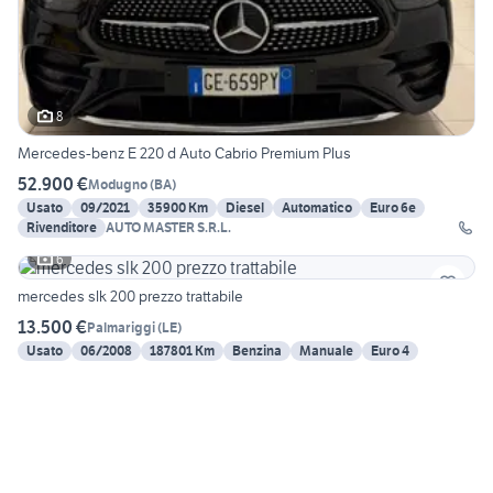
8
Mercedes-benz E 220 d Auto Cabrio Premium Plus
52.900 €
Modugno
(
BA
)
Usato
09/2021
35900 Km
Diesel
Automatico
Euro 6e
Rivenditore
AUTO MASTER S.R.L.
6
mercedes slk 200 prezzo trattabile
13.500 €
Palmariggi
(
LE
)
Usato
06/2008
187801 Km
Benzina
Manuale
Euro 4