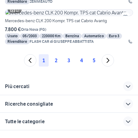
Rivenditore
2EMMEAUTO
12
Mercedes-benz CLK 200 Kompr. TPS cat Cabrio Avantg
7.800 €
Orta Nova
(
FG
)
Usato
05/2003
220000 Km
Benzina
Automatico
Euro 3
Rivenditore
FLASH CAR di GIUSEPPE ABBATTISTA
1
2
3
4
5
Più cercati
Correlati
Richerche simili
Suggerimenti
Ricerche consigliate
emmeauto auto
golf 8 gti
audi q3 2021
Lecce provincia
auto Melizzano
muletto motori Lucca provincia
alfa 164 auto
opel ascona
Tutte le categorie
fiat maruggio
auto asi gpl
vendita immobili noventa
panda 45
abbigliamento moto trento
vicentina
auto chevrolet
golf 7 1.6 tdi 110cv
auto Amaseno
motori
immobili
lavoro e servizi