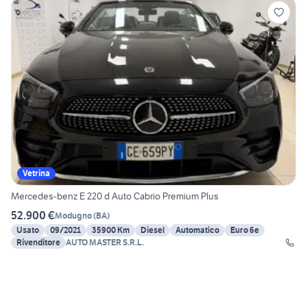
Vetrina
Mercedes-benz E 220 d Auto Cabrio Premium Plus
52.900 €
Modugno
(
BA
)
Usato
09/2021
35900 Km
Diesel
Automatico
Euro 6e
Rivenditore
AUTO MASTER S.R.L.