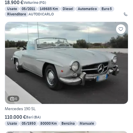
18.900 €
Volturino
(
FG
)
Usato
05/2011
149685 Km
Diesel
Automatico
Euro 5
Rivenditore
AUTODICARLO
6
Mercedes 190 SL
110.000 €
Bari
(
BA
)
Usato
05/1950
80000 Km
Benzina
Manuale