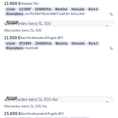
13.900 €
Mottola
(
TA
)
Usato
12/2007
130000 Km
Benzina
Manuale
Euro 4
Rivenditore
AUTO ZENTRUM RENT CAR BY GIULIANI
16
Mercedes-benz SL 300
11.500 €
San Ferdinando di Puglia
(
BT
)
Usato
07/1990
234000 Km
Benzina
Manuale
Euro 1
Rivenditore
OLDCAR
6
Mercedes-benz SL 500 Asi
25.000 €
San Ferdinando di Puglia
(
BT
)