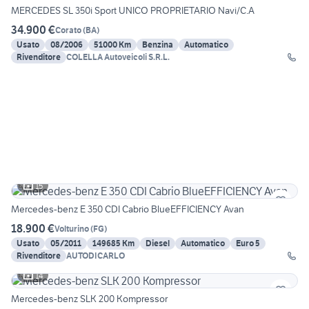
MERCEDES SL 350i Sport UNICO PROPRIETARIO Navi/C.A
34.900 €
Corato
(
BA
)
Usato
08/2006
51000 Km
Benzina
Automatico
Rivenditore
COLELLA Autoveicoli S.R.L.
15
Mercedes-benz E 350 CDI Cabrio BlueEFFICIENCY Avan
18.900 €
Volturino
(
FG
)
Usato
05/2011
149685 Km
Diesel
Automatico
Euro 5
Rivenditore
AUTODICARLO
14
Mercedes-benz SLK 200 Kompressor