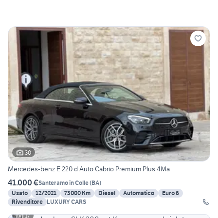
30
Mercedes-benz E 220 d Auto Cabrio Premium Plus 4Ma
41.000 €
Santeramo in Colle
(
BA
)
Usato
12/2021
73000 Km
Diesel
Automatico
Euro 6
Rivenditore
LUXURY CARS
17