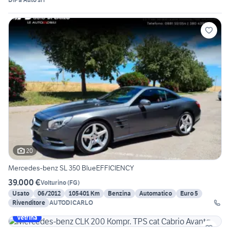
20
Mercedes-benz SL 350 BlueEFFICIENCY
39.000 €
Volturino
(
FG
)
Usato
06/2012
105401 Km
Benzina
Automatico
Euro 5
Rivenditore
AUTODICARLO
Vetrina