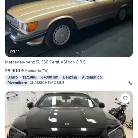
29
Mercedes-benz SL 560 Certif. ASI con C.R.S.
29.900 €
Manduria
(
TA
)
Usato
11/1986
64000 Km
Benzina
Automatico
Rivenditore
CLASSICHE MOBILE