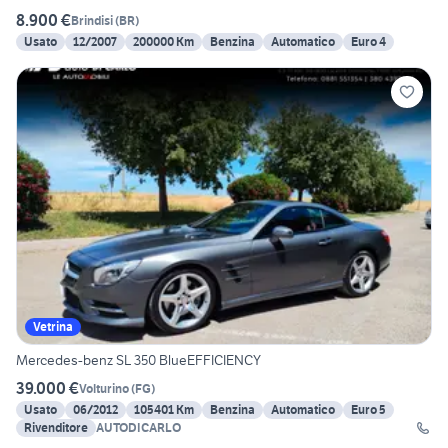
8.900 €
Brindisi
(
BR
)
Usato
12/2007
200000 Km
Benzina
Automatico
Euro 4
Vetrina
Mercedes-benz SL 350 BlueEFFICIENCY
39.000 €
Volturino
(
FG
)
Usato
06/2012
105401 Km
Benzina
Automatico
Euro 5
Rivenditore
AUTODICARLO