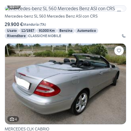
23
Mercedes-benz SL 560 Mercedes Benz ASI con CRS
29.900 €
Manduria
(
TA
)
Usato
12/1987
91000 Km
Benzina
Automatico
Rivenditore
CLASSICHE MOBILE
4
MERCEDES CLK CABRIO