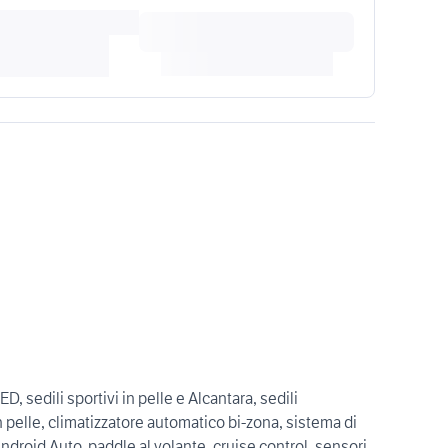
ED, sedili sportivi in pelle e Alcantara, sedili
n pelle, climatizzatore automatico bi-zona, sistema di
droid Auto, paddle al volante, cruise control, sensori