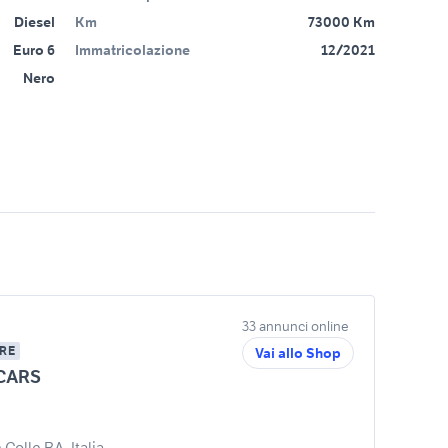
Diesel
Km
73000 Km
Euro 6
Immatricolazione
12/2021
Nero
33 annunci online
RE
Vai allo Shop
CARS
Colle BA, Italia