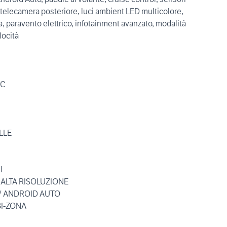
, telecamera posteriore, luci ambient LED multicolore,
ica, paravento elettrico, infotainment avanzato, modalità
locità
IC
LLE
H
 ALTA RISOLUZIONE
 / ANDROID AUTO
BI-ZONA