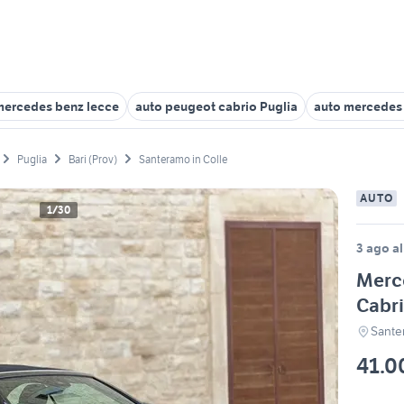
mercedes benz lecce
auto peugeot cabrio Puglia
auto mercedes
Puglia
Bari (Prov)
Santeramo in Colle
AUTO
1/30
3 ago al
Merc
Cabr
Sante
41.0