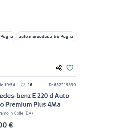
 Puglia
auto mercedes altro Puglia
auto porsche cabrio Puglia
le 19:54
16
ID: 632219390
edes-benz E 220 d Auto
io Premium Plus 4Ma
ramo in Colle (BA)
00 €