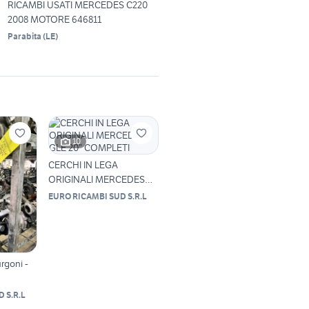
RICAMBI USATI MERCEDES C220
2008 MOTORE 646811
Parabita
(
LE
)
10
CERCHI IN LEGA
ORIGINALI MERCEDES
GLE 20” COMPLETI
EURO RICAMBI SUD S.R.L
rgoni -
 S.R.L