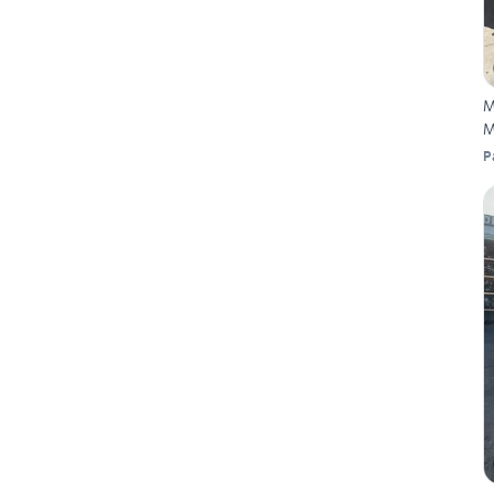
M
M
P