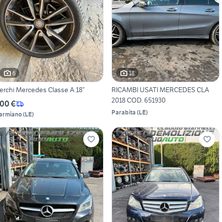
6
18
erchi Mercedes Classe A 18”
RICAMBI USATI MERCEDES CLA
2018 COD. 651930
00 €
Parabita
(
LE
)
armiano
(
LE
)