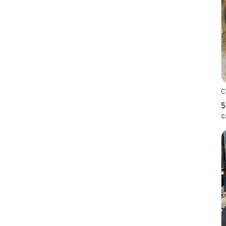
C
5
C