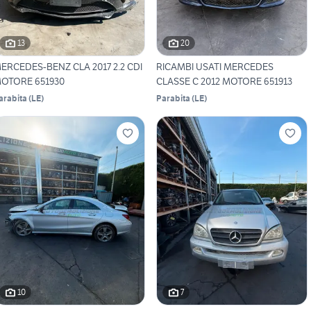
13
20
ERCEDES-BENZ CLA 2017 2.2 CDI
RICAMBI USATI MERCEDES
OTORE 651930
CLASSE C 2012 MOTORE 651913
arabita
(
LE
)
Parabita
(
LE
)
10
7