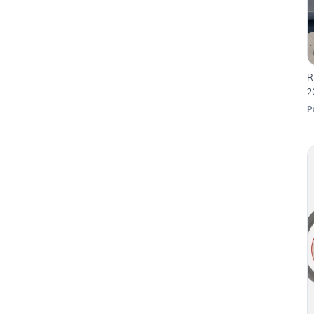
R
2
P