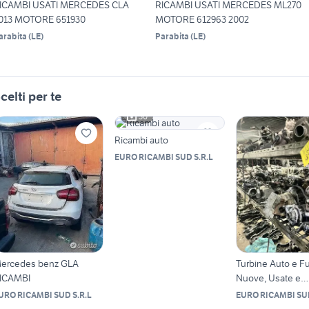
ICAMBI USATI MERCEDES CLA
RICAMBI USATI MERCEDES ML270
013 MOTORE 651930
MOTORE 612963 2002
arabita
(
LE
)
Parabita
(
LE
)
celti per te
30
Ricambi auto
EURO RICAMBI SUD S.R.L
ercedes benz GLA
Turbine Auto e Fu
ICAMBI
Nuove, Usate e
Rigenerate
URO RICAMBI SUD S.R.L
EURO RICAMBI SUD