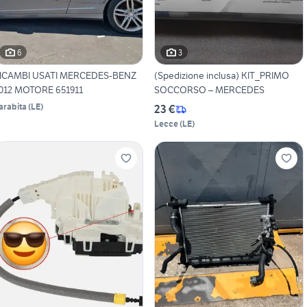
6
3
ICAMBI USATI MERCEDES-BENZ
(Spedizione inclusa) KIT_PRIMO
012 MOTORE 651911
SOCCORSO – MERCEDES
arabita
(
LE
)
23 €
Lecce
(
LE
)