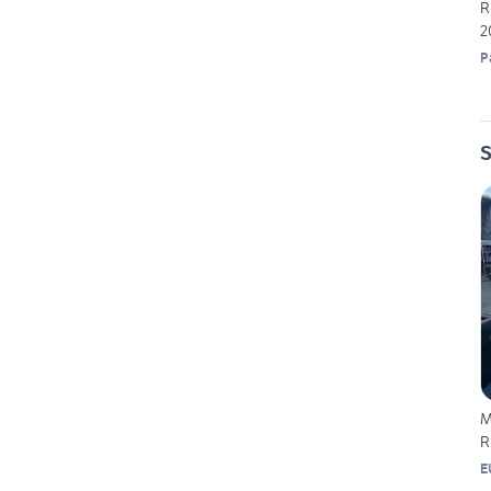
R
2
P
S
M
R
E