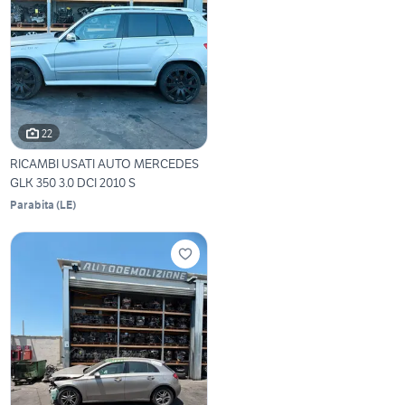
22
RICAMBI USATI AUTO MERCEDES
GLK 350 3.0 DCI 2010 S
Parabita
(
LE
)