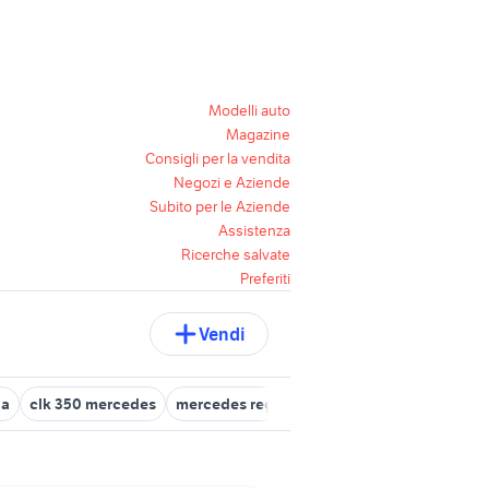
Modelli auto
Magazine
Consigli per la vendita
Negozi e Aziende
Subito per le Aziende
Assistenza
Ricerche salvate
Preferiti
Vendi
ia
clk 350 mercedes
mercedes reggio emilia
mercedes g63