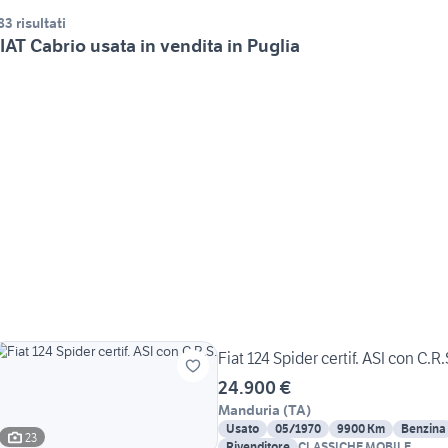
83 risultati
IAT Cabrio usata in vendita in Puglia
Fiat 124 Spider certif. ASI con C.R.
24.900 €
Manduria
(
TA
)
Usato
05/1970
9900 Km
Benzina
23
Rivenditore
CLASSICHE MOBILE