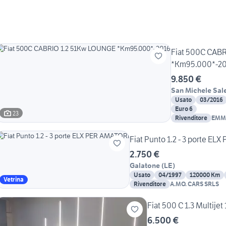
Fiat 500C CAB
*Km95.000*-2
9.850 €
San Michele Sal
Usato
03/2016
Euro 6
23
Rivenditore
EMM
Fiat Punto 1.2 - 3 porte EL
2.750 €
Galatone
(
LE
)
Usato
04/1997
120000 Km
Vetrina
Rivenditore
A.MO. CARS SRLS
Fiat 500 C 1.3 Multije
6.500 €