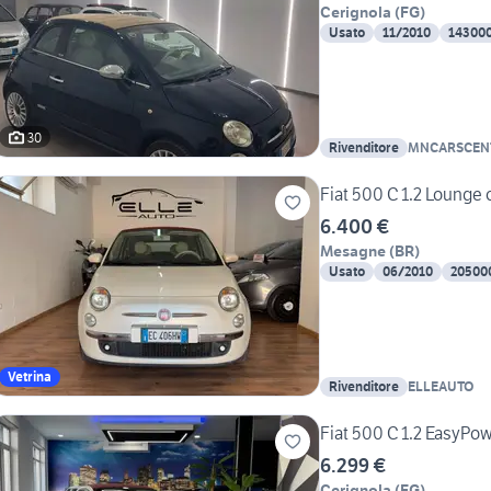
Cerignola
(
FG
)
Usato
11/2010
14300
30
Rivenditore
MNCARSCEN
Fiat 500 C 1.2 Lounge 
6.400 €
Mesagne
(
BR
)
Usato
06/2010
20500
Vetrina
Rivenditore
ELLEAUTO
Fiat 500 C 1.2 EasyPo
6.299 €
Cerignola
(
FG
)