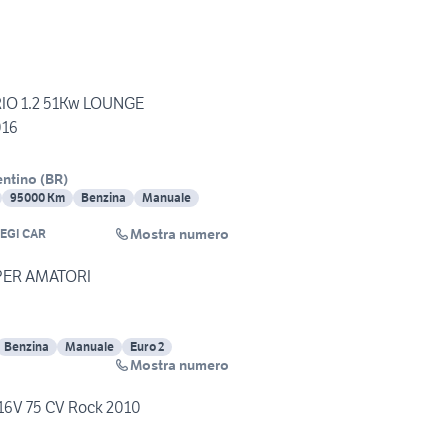
RIO 1.2 51Kw LOUNGE
016
entino
(
BR
)
95000 Km
Benzina
Manuale
Mostra numero
EGI CAR
X PER AMATORI
Benzina
Manuale
Euro 2
Mostra numero
t 16V 75 CV Rock 2010