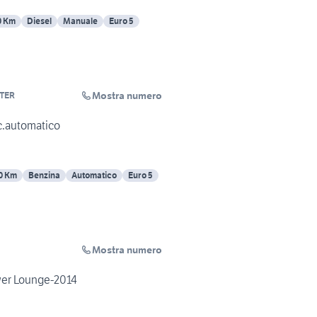
0 Km
Diesel
Manuale
Euro 5
Mostra numero
TER
c.automatico
0 Km
Benzina
Automatico
Euro 5
Mostra numero
wer Lounge-2014