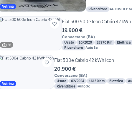
Vetrina
Rivenditore
AUTOSTILE M
Fiat 500 500e Icon Cabrio 42 kWh
19.900 €
Conversano
(
BA
)
Usato
10/2020
25970 Km
Elettrica
26
Rivenditore
Auto 3c
Fiat 500e Cabrio 42 kWh Icon
20.900 €
Conversano
(
BA
)
Usato
02/2024
16150 Km
Elettrica
Au
Vetrina
Rivenditore
Auto 3c