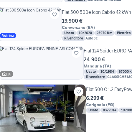
Fiat 500 500e Icon Cabrio 42 kWh
19.900 €
Conversano
(
BA
)
Usato
10/2020
25970 Km
Elettrica
Vetrina
Rivenditore
Auto 3c
Fiat 124 Spider EUROPA
24.900 €
Manduria
(
TA
)
Usato
10/1984
67000 
26
Rivenditore
CLASSICHE M
Fiat 500 C 1.2 EasyPo
6.299 €
Cerignola
(
FG
)
Usato
03/2014
19200