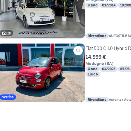
Usato
03/2014
19200
28
Rivenditore
AUTOSTILE M
Fiat 500 C 1.0 Hybrid 
14.999 €
Modugno
(
BA
)
Usato
03/2023
65223
Euro 6
Vetrina
Rivenditore
Automax Auto