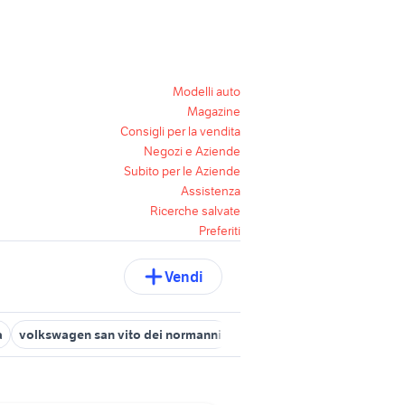
Modelli auto
Magazine
Consigli per la vendita
Negozi e Aziende
Subito per le Aziende
Assistenza
Ricerche salvate
Preferiti
Vendi
a
volkswagen san vito dei normanni
audi a6 diesel Puglia
auto