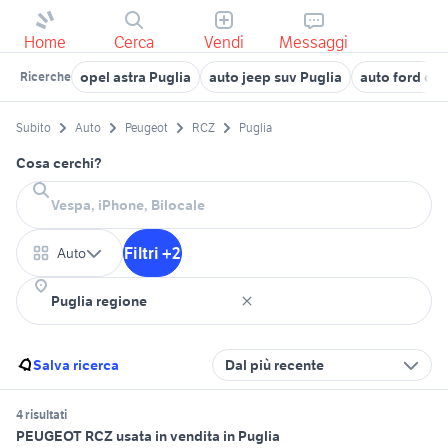
Home
Cerca
Vendi
Messaggi
opel astra Puglia
auto jeep suv Puglia
auto ford co
Ricerche
Subito
Auto
Peugeot
RCZ
Puglia
Cosa cerchi?
Filtri +2
Auto
Salva ricerca
Dal più recente
4 risultati
PEUGEOT RCZ usata in vendita in Puglia