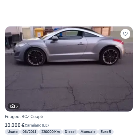
6
Peugeot RCZ Coupé
10.000 €
Carmiano
(
LE
)
Usato
06/2011
220000 Km
Diesel
Manuale
Euro 5