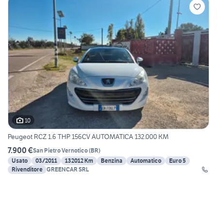
10
Peugeot RCZ 1.6 THP 156CV AUTOMATICA 132.000 KM
7.900 €
San Pietro Vernotico
(
BR
)
Usato
03/2011
132012 Km
Benzina
Automatico
Euro 5
Rivenditore
GREENCAR SRL