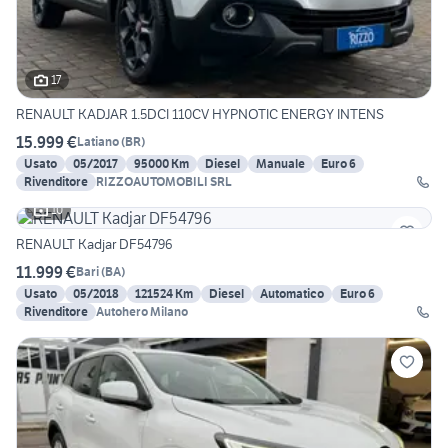
17
RENAULT KADJAR 1.5DCI 110CV HYPNOTIC ENERGY INTENS
15.999 €
Latiano
(
BR
)
Usato
05/2017
95000 Km
Diesel
Manuale
Euro 6
Rivenditore
RIZZOAUTOMOBILI SRL
10
RENAULT Kadjar DF54796
11.999 €
Bari
(
BA
)
Usato
05/2018
121524 Km
Diesel
Automatico
Euro 6
Rivenditore
Autohero Milano