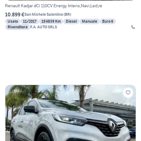
Renault Kadjar dCi 110CV Energy Intens,Navi,Led,re
10.899 €
San Michele Salentino
(
BR
)
Usato
11/2017
154839 Km
Diesel
Manuale
Euro 6
Rivenditore
F.A. AUTO SRLS