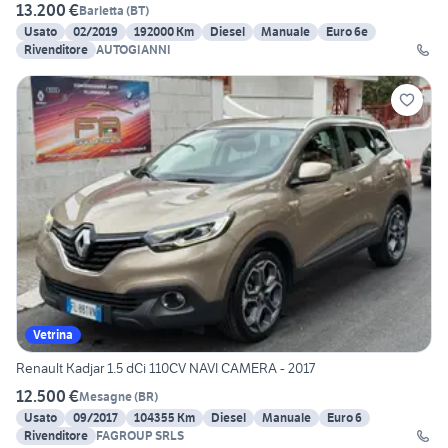
13.200 €
Barletta
(
BT
)
Usato
02/2019
192000 Km
Diesel
Manuale
Euro 6e
Rivenditore
AUTOGIANNI
Vetrina
Renault Kadjar 1.5 dCi 110CV NAVI CAMERA - 2017
12.500 €
Mesagne
(
BR
)
Usato
09/2017
104355 Km
Diesel
Manuale
Euro 6
Rivenditore
FAGROUP SRLS