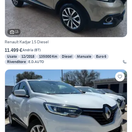
13
Renault Kadjar 1.5 Diesel
11.499 €
Andria
(
BT
)
Usato
12/2018
135000 Km
Diesel
Manuale
Euro 6
Rivenditore
E.D.AUTO