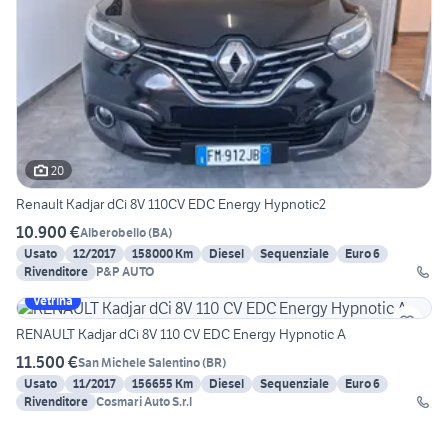
20
Renault Kadjar dCi 8V 110CV EDC Energy Hypnotic2
10.900 €
Alberobello
(
BA
)
Usato
12/2017
158000 Km
Diesel
Sequenziale
Euro 6
Rivenditore
P&P AUTO
Vetrina
RENAULT Kadjar dCi 8V 110 CV EDC Energy Hypnotic A
11.500 €
San Michele Salentino
(
BR
)
Usato
11/2017
156655 Km
Diesel
Sequenziale
Euro 6
Rivenditore
Cosmari Auto S.r.l