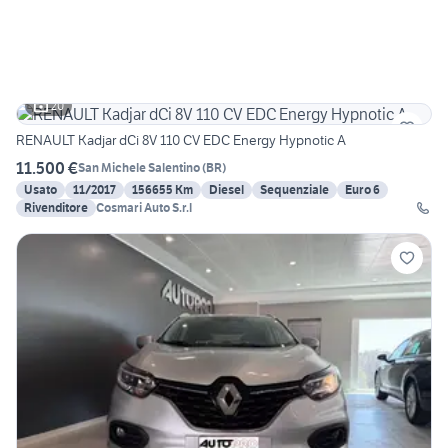
20
RENAULT Kadjar dCi 8V 110 CV EDC Energy Hypnotic A
11.500 €
San Michele Salentino
(
BR
)
Usato
11/2017
156655 Km
Diesel
Sequenziale
Euro 6
Rivenditore
Cosmari Auto S.r.l