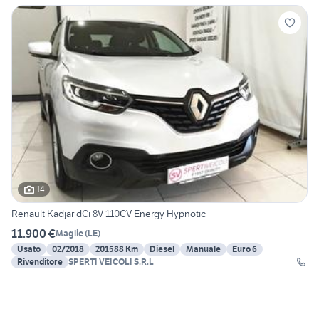
14
Renault Kadjar dCi 8V 110CV Energy Hypnotic
11.900 €
Maglie
(
LE
)
Usato
02/2018
201588 Km
Diesel
Manuale
Euro 6
Rivenditore
SPERTI VEICOLI S.R.L