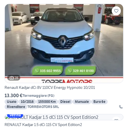
28
Renault Kadjar dCi 8V 110CV Energy Hypnotic 10/201
13.300 €
Torremaggiore
(
FG
)
Usato
10/2016
155000 Km
Diesel
Manuale
Euro 6e
Rivenditore
TORREMOTORS SRL
Vetrina
RENAULT Kadjar 1.5 dCi 115 CV Sport Edition2