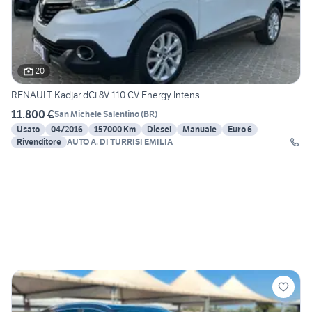
20
RENAULT Kadjar dCi 8V 110 CV Energy Intens
11.800 €
San Michele Salentino
(
BR
)
Usato
04/2016
157000 Km
Diesel
Manuale
Euro 6
Rivenditore
AUTO A. DI TURRISI EMILIA