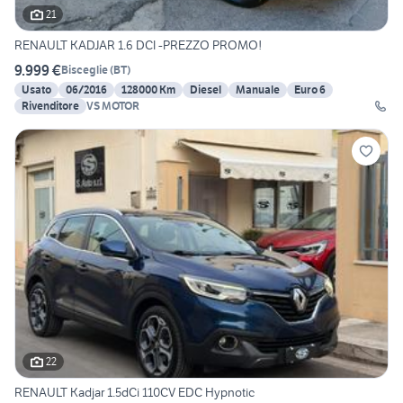
21
RENAULT KADJAR 1.6 DCI -PREZZO PROMO!
9.999 €
Bisceglie
(
BT
)
Usato
06/2016
128000 Km
Diesel
Manuale
Euro 6
Rivenditore
VS MOTOR
22
RENAULT Kadjar 1.5dCi 110CV EDC Hypnotic