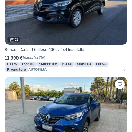
11
Renault Kadjar 1.6 diesel 130cv 4x4 inseribile
11.990 €
Massafra
(
TA
)
Usato
12/2018
160000 Km
Diesel
Manuale
Euro 6
Rivenditore
AUTOSIMA