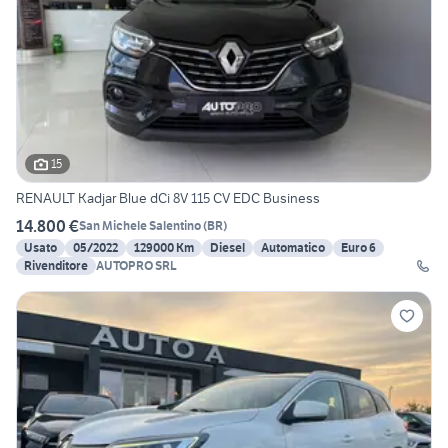
15
RENAULT Kadjar Blue dCi 8V 115 CV EDC Business
14.800 €
San Michele Salentino
(
BR
)
Usato
05/2022
129000 Km
Diesel
Automatico
Euro 6
Rivenditore
AUTOPRO SRL