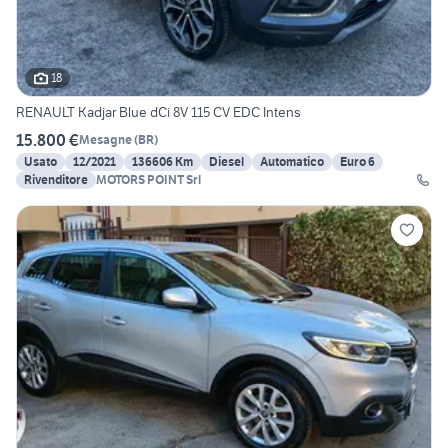
18
RENAULT Kadjar Blue dCi 8V 115 CV EDC Intens
15.800 €
Mesagne
(
BR
)
Usato
12/2021
136606 Km
Diesel
Automatico
Euro 6
Rivenditore
MOTORS POINT Srl