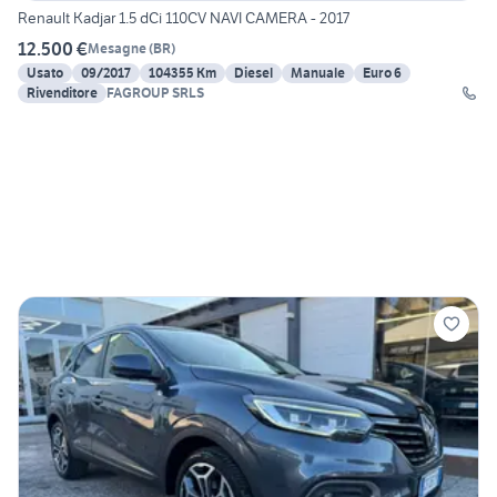
Renault Kadjar 1.5 dCi 110CV NAVI CAMERA - 2017
12.500 €
Mesagne
(
BR
)
Usato
09/2017
104355 Km
Diesel
Manuale
Euro 6
Rivenditore
FAGROUP SRLS