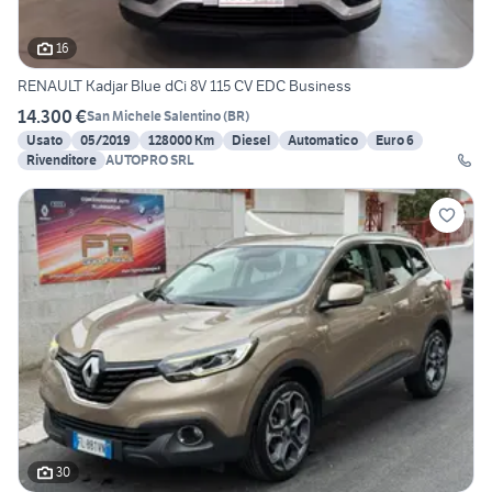
16
RENAULT Kadjar Blue dCi 8V 115 CV EDC Business
14.300 €
San Michele Salentino
(
BR
)
Usato
05/2019
128000 Km
Diesel
Automatico
Euro 6
Rivenditore
AUTOPRO SRL
30