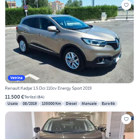
Vetrina
Renault Kadjar 1.5 Dci 110cv Energy Sport 2019
11.500 €
Terlizzi
(
BA
)
Usato
08/2019
135000 Km
Diesel
Manuale
Euro 6b