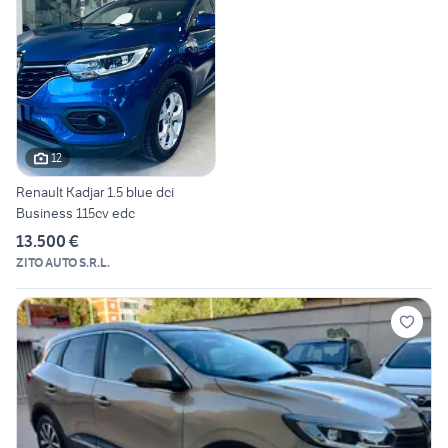
12
Renault Kadjar 1.5 blue dci
Business 115cv edc
13.500 €
ZITO AUTO S.R.L.