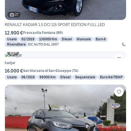
27
RENAULT KADJAR 1.5 DCI 115 SPORT EDITION FULL LED
12.900 €
Francavilla Fontana
(
BR
)
Usato
02/2019
138000 Km
Diesel
Manuale
Euro 6
Rivenditore
DC AUTO DAL 1957
6
kadjar
16.000 €
San Marzano di San Giuseppe
(
TA
)
Usato
06/2019
99000 Km
Diesel
Sequenziale
Euro 6d-TEMP