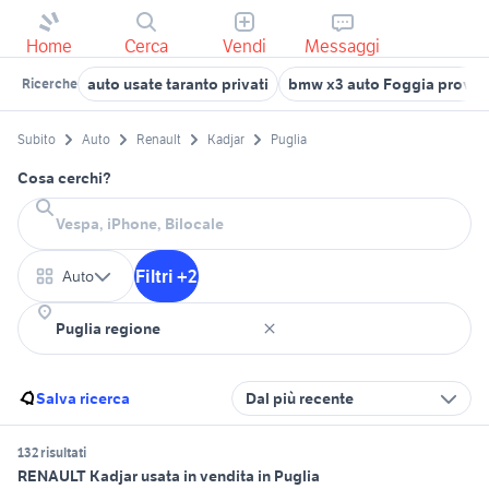
Home
Cerca
Vendi
Messaggi
auto usate taranto privati
bmw x3 auto Foggia provin
Ricerche
Subito
Auto
Renault
Kadjar
Puglia
Cosa cerchi?
Filtri +2
Auto
Salva ricerca
Dal più recente
132 risultati
RENAULT Kadjar usata in vendita in Puglia