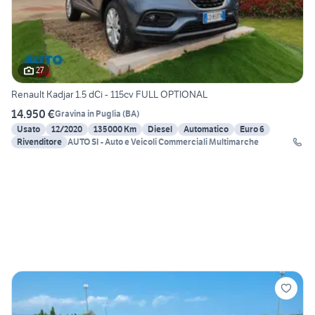
27
Renault Kadjar 1.5 dCi - 115cv FULL OPTIONAL
14.950 €
Gravina in Puglia
(
BA
)
Usato
12/2020
135000 Km
Diesel
Automatico
Euro 6
Rivenditore
AUTO SI - Auto e Veicoli Commerciali Multimarche