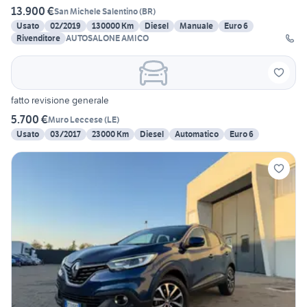
13.900 €
San Michele Salentino
(
BR
)
Usato
02/2019
130000 Km
Diesel
Manuale
Euro 6
Rivenditore
AUTOSALONE AMICO
fatto revisione generale
5.700 €
Muro Leccese
(
LE
)
Usato
03/2017
23000 Km
Diesel
Automatico
Euro 6