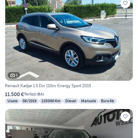
6
Renault Kadjar 1.5 Dci 110cv Energy Sport 2019
11.500 €
Terlizzi
(
BA
)
Usato
08/2019
135000 Km
Diesel
Manuale
Euro 6b