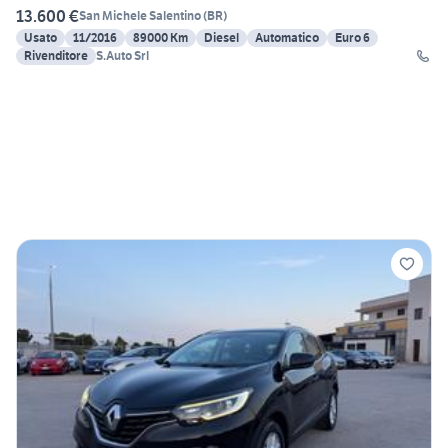
13.600 €
San Michele Salentino
(
BR
)
Usato
11/2016
89000 Km
Diesel
Automatico
Euro 6
Rivenditore
S.Auto Srl