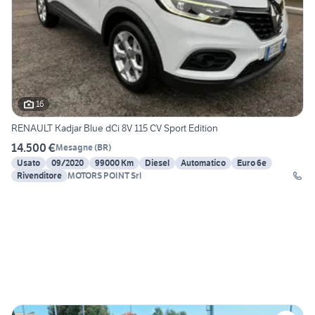
16
RENAULT Kadjar Blue dCi 8V 115 CV Sport Edition
14.500 €
Mesagne
(
BR
)
Usato
09/2020
99000 Km
Diesel
Automatico
Euro 6e
Rivenditore
MOTORS POINT Srl