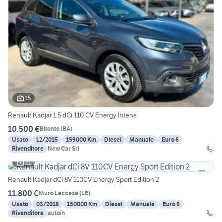
15
Renault Kadjar 1.5 dCi 110 CV Energy Intens
10.500 €
Bitonto
(
BA
)
Usato
12/2015
159000 Km
Diesel
Manuale
Euro 6
Rivenditore
New Car Srl
21
Renault Kadjar dCi 8V 110CV Energy Sport Edition 2
11.800 €
Muro Leccese
(
LE
)
Usato
03/2018
150000 Km
Diesel
Manuale
Euro 6
Rivenditore
autoin