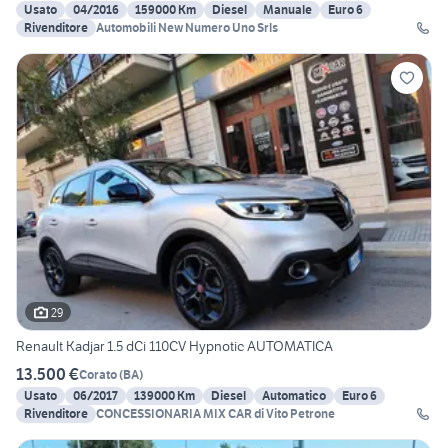
Usato
04/2016
159000 Km
Diesel
Manuale
Euro 6
Rivenditore
Automobili New Numero Uno Srls
29
Renault Kadjar 1.5 dCi 110CV Hypnotic AUTOMATICA
13.500 €
Corato
(
BA
)
Usato
06/2017
139000 Km
Diesel
Automatico
Euro 6
Rivenditore
CONCESSIONARIA MIX CAR di Vito Petrone