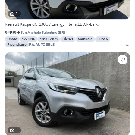
21
Renault Kadjar dCi 130CV Energy Intens,LED,R-Link,
9.999 €
San Michele Salentino
(
BR
)
Usato
12/2016
181132 Km
Diesel
Manuale
Euro 6
Rivenditore
F.A. AUTO SRLS
21