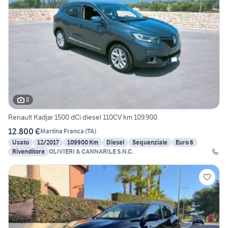
8
Renault Kadjar 1500 dCi diesel 110CV km 109.900
12.800 €
Martina Franca
(
TA
)
Usato
12/2017
109900 Km
Diesel
Sequenziale
Euro 6
Rivenditore
OLIVIERI & CANNARILE S.N.C.