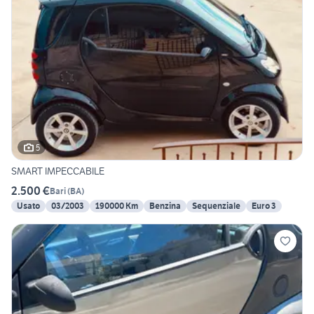
5
SMART IMPECCABILE
2.500 €
Bari
(
BA
)
Usato
03/2003
190000 Km
Benzina
Sequenziale
Euro 3