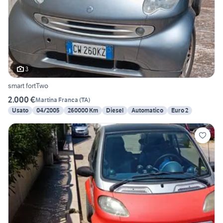
3
smart fortTwo
2.000 €
Martina Franca
(
TA
)
Usato
04/2005
260000 Km
Diesel
Automatico
Euro 2