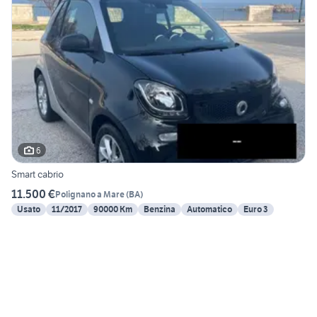
6
Smart cabrio
11.500 €
Polignano a Mare
(
BA
)
Usato
11/2017
90000 Km
Benzina
Automatico
Euro 3