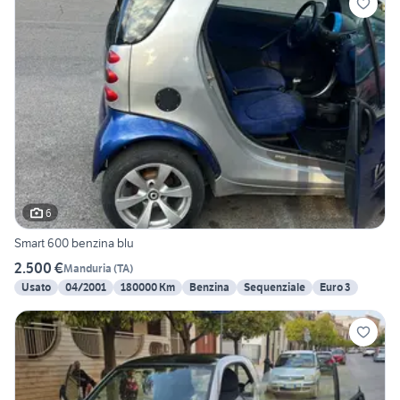
6
Smart 600 benzina blu
2.500 €
Manduria
(
TA
)
Usato
04/2001
180000 Km
Benzina
Sequenziale
Euro 3