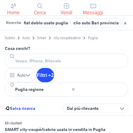
Home
Cerca
Vendi
Messaggi
fiat doblo usato puglia
clio auto Bari provincia
auto
Ricerche
Subito
Auto
Smart
city-coupé/cabrio
Puglia
Cosa cerchi?
Filtri +2
Auto
Salva ricerca
Dal più rilevante
65 risultati
SMART city-coupé/cabrio usata in vendita in Puglia