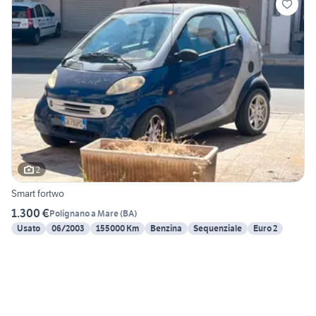
2
Smart fortwo
1.300 €
Polignano a Mare
(
BA
)
Usato
06/2003
155000 Km
Benzina
Sequenziale
Euro 2