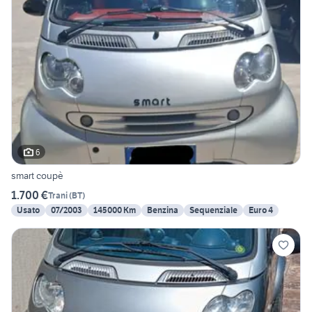
6
smart coupè
1.700 €
Trani
(
BT
)
Usato
07/2003
145000 Km
Benzina
Sequenziale
Euro 4