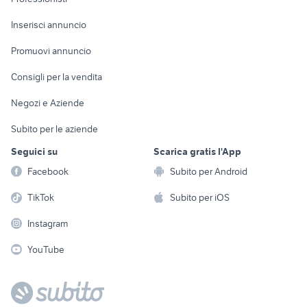
Arredamento e
Console e
Accessori per
Casalinghi
Inserisci annuncio
Videogiochi
animali
Elettrodomestici
Promuovi annuncio
Audio/Video
Musica e Film
Giardino e Fai da te
Consigli per la vendita
Fotografia
Libri e Riviste
Abbigliamento e
Negozi e Aziende
Telefonia
Strumenti Musicali
Accessori
Subito per le aziende
Sports
Tutto per i bambini
Seguici su
Scarica gratis l'App
Biciclette
Facebook
Subito per Android
Collezionismo
TikTok
Subito per iOS
Instagram
YouTube