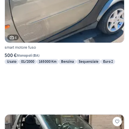
4
smart motore fuso
500 €
Monopoli
(
BA
)
Usato
01/2000
165000 Km
Benzina
Sequenziale
Euro 2