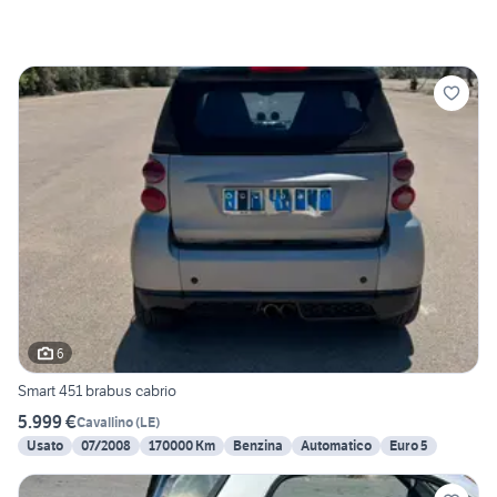
6
Smart 451 brabus cabrio
5.999 €
Cavallino
(
LE
)
Usato
07/2008
170000 Km
Benzina
Automatico
Euro 5