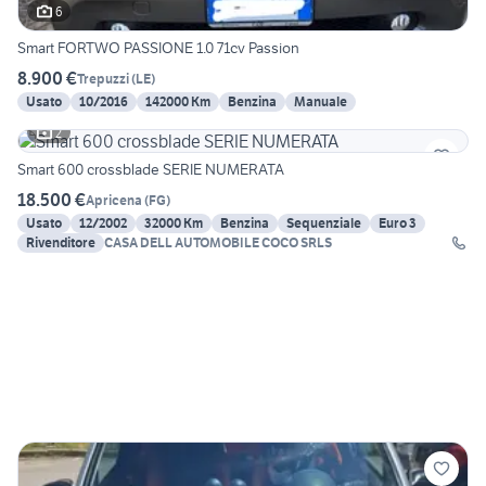
6
Smart FORTWO PASSIONE 1.0 71cv Passion
8.900 €
Trepuzzi
(
LE
)
Usato
10/2016
142000 Km
Benzina
Manuale
2
Smart 600 crossblade SERIE NUMERATA
18.500 €
Apricena
(
FG
)
Usato
12/2002
32000 Km
Benzina
Sequenziale
Euro 3
Rivenditore
CASA DELL AUTOMOBILE COCO SRLS