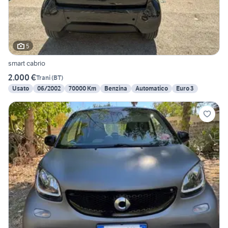
5
smart cabrio
2.000 €
Trani
(
BT
)
Usato
06/2002
70000 Km
Benzina
Automatico
Euro 3