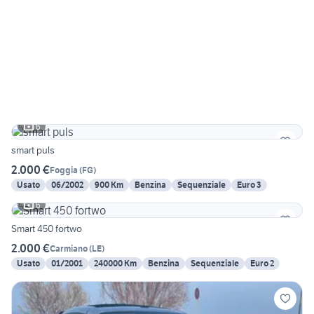
6
smart puls
2.000 €
Foggia
(
FG
)
Usato
06/2002
900 Km
Benzina
Sequenziale
Euro 3
6
Smart 450 fortwo
2.000 €
Carmiano
(
LE
)
Usato
01/2001
240000 Km
Benzina
Sequenziale
Euro 2