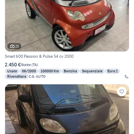
25
Smart 600 Passion & Pulse 54 cv 2000
2.450 €
Statte
(
TA
)
Usato
06/2000
100000 Km
Benzina
Sequenziale
Euro 2
Rivenditore
C.G. AUTO