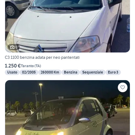
6
C3 1100 benzina adata per neo pantentati
1.250 €
Taranto
(
TA
)
Usato
02/2005
260000 Km
Benzina
Sequenziale
Euro 3