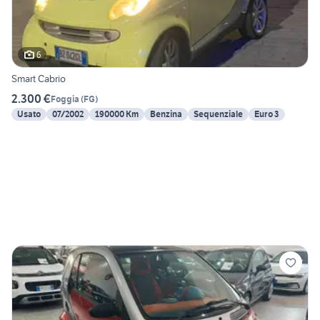
6
Smart Cabrio
2.300 €
Foggia
(
FG
)
Usato
07/2002
190000 Km
Benzina
Sequenziale
Euro 3