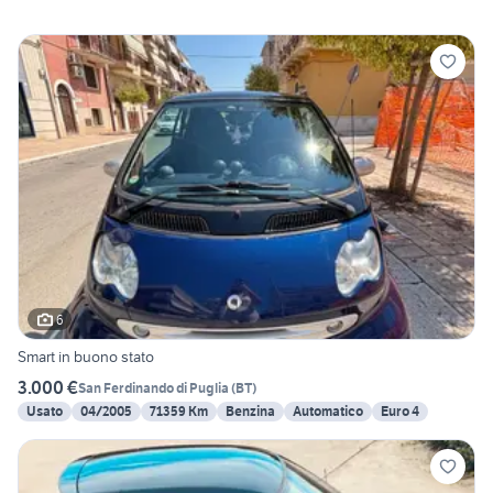
6
Smart in buono stato
3.000 €
San Ferdinando di Puglia
(
BT
)
Usato
04/2005
71359 Km
Benzina
Automatico
Euro 4