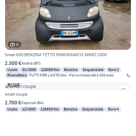
16
Smart 600 BENZINA TETTO PANORAMICO ANNO 2000
2.300 €
Andria
(
BT
)
Usato
02/2000
110000 Km
Benzina
Sequenziale
Euro 2
Rivenditore
TUTTI PER L'AUTO Snc - Parco Usato oltre 150 auto
6
smart coupe
2.700 €
Capurso
(
BA
)
Usato
12/2003
126800 Km
Benzina
Sequenziale
Euro 4