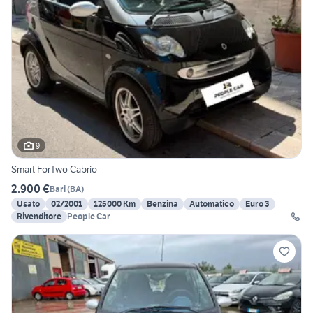
9
Smart ForTwo Cabrio
2.900 €
Bari
(
BA
)
Usato
02/2001
125000 Km
Benzina
Automatico
Euro 3
Rivenditore
People Car