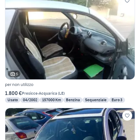
6
per non utilizzo
1.800 €
Presicce-Acquarica
(
LE
)
Usato
04/2002
157000 Km
Benzina
Sequenziale
Euro 3