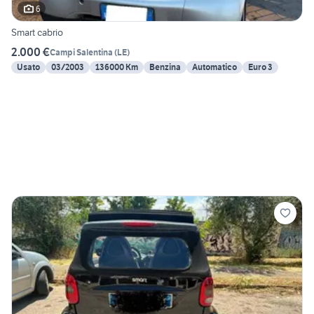
6
Smart cabrio
2.000 €
Campi Salentina
(
LE
)
Usato
03/2003
136000 Km
Benzina
Automatico
Euro 3