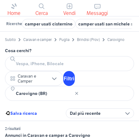
Home
Cerca
Vendi
Messaggi
camper usati cisternino
camper usati san michele sal
Ricerche
Subito
Caravan e camper
Puglia
Brindisi (Prov)
Carovigno
Cosa cerchi?
Caravan e
Filtri
Camper
Salva ricerca
Dal più recente
2 risultati
Annunci in Caravan e camper a Carovigno