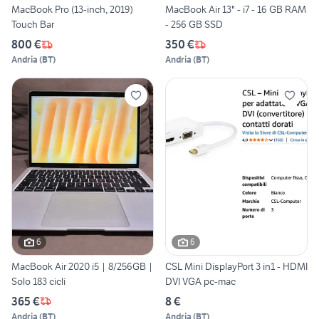
MacBook Pro (13-inch, 2019)
MacBook Air 13" - i7 - 16 GB RAM
Touch Bar
- 256 GB SSD
800 €
350 €
Andria
(
BT
)
Andria
(
BT
)
6
6
MacBook Air 2020 i5 | 8/256GB |
CSL Mini DisplayPort 3 in1 - HDMI
Solo 183 cicli
DVI VGA pc-mac
365 €
8 €
Andria
(
BT
)
Andria
(
BT
)