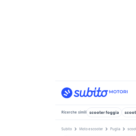
scooter foggia
scoot
Ricerche
simili
Subito
Moto e scooter
Puglia
scoot