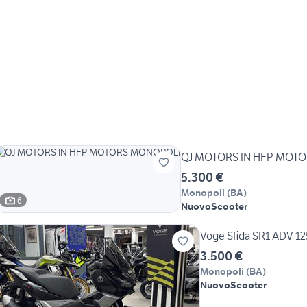
QJ MOTORS IN HFP MOT
5.300 €
Monopoli
(
BA
)
6
Nuovo
Scooter
Voge Sfida SR1 ADV 1
3.500 €
Monopoli
(
BA
)
Nuovo
Scooter