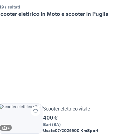
19 risultati
cooter elettrico in Moto e scooter in Puglia
Scooter elettrico vitale
400 €
Bari
(
BA
)
4
Usato
07/2026
500 Km
Sport