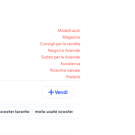
Modelli auto
Magazine
Consigli per la vendita
Negozi e Aziende
Subito per le Aziende
Assistenza
Ricerche salvate
Preferiti
Vendi
scooter taranto
moto usate scooter taranto
scooter accessori m