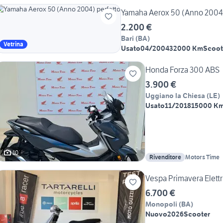
Yamaha Aerox 50 (Anno 
2.200 €
Bari
(
BA
)
Vetrina
Usato
04/2004
32000 Km
Scoot
Honda Forza 300 ABS
3.900 €
Uggiano la Chiesa
(
LE
)
Usato
11/2018
15000 K
10
Rivenditore
Motors Time
Vespa Primavera Elett
6.700 €
Monopoli
(
BA
)
Nuovo
2026
Scooter