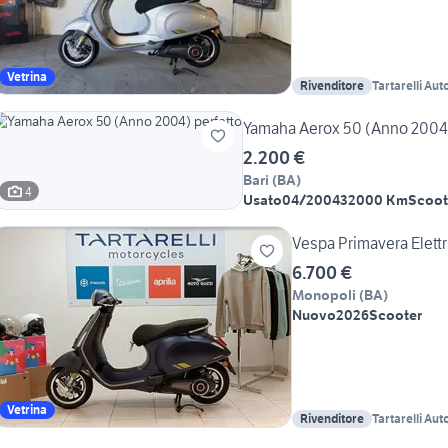
Vetrina
Rivenditore
Tartarelli Au
Motorcycles
Yamaha Aerox 50 (Anno 
2.200 €
Bari
(
BA
)
4
Usato
04/2004
32000 Km
Scoot
Vespa Primavera Elett
6.700 €
Monopoli
(
BA
)
Nuovo
2026
Scooter
Vetrina
Rivenditore
Tartarelli Au
Motorcycles