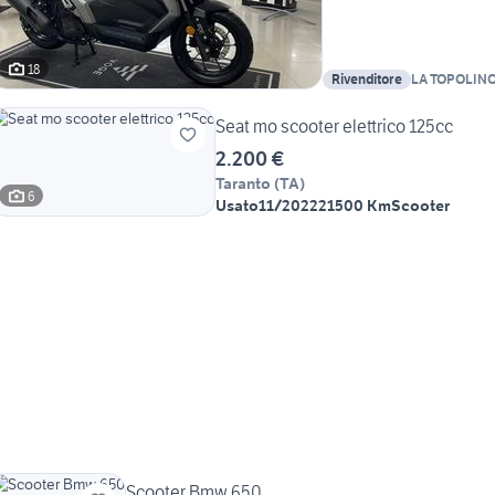
18
Rivenditore
LA TOPOLIN
Seat mo scooter elettrico 125cc
2.200 €
Taranto
(
TA
)
6
Usato
11/2022
21500 Km
Scooter
Scooter Bmw 650