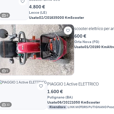
4.800 €
Lecce
(
LE
)
4
Usato
02/2016
35000 Km
Scooter
scooter elettrico per a
600 €
Orta Nova
(
FG
)
Usato
01/2019
0 Km
Altr
5
PIAGGIO 1 Active ELETTRICO
1.600 €
Putignano
(
BA
)
Usato
06/2022
1050 Km
Scooter
30
Rivenditore
LINK MOTORS PUTIGNANO Pesc