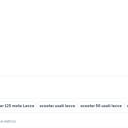
er 125 moto Lecce
scooter usati lecce
scooter 50 usati lecce
er elettrico