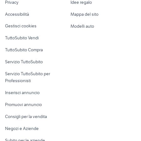
provincia
rimorchio per auto usato
Privacy
Idee regalo
Garage e box
scarico supersprint
piemonte
Caravan e Camper
scooter savona
Accessibilità
Mappa del sito
Loft, mansarde e
Veicoli commerciali
altro
Gestisci cookies
Modelli auto
Case vacanza
TuttoSubito Vendi
Uffici e Locali
TuttoSubito Compra
commerciali
Servizio TuttoSubito
elettronica
per la casa e la
sports e hobby
Servizio TuttoSubito per
persona
Informatica
Animali
Professionisti
Arredamento e
Console e
Accessori per
Casalinghi
Inserisci annuncio
Videogiochi
animali
Elettrodomestici
Promuovi annuncio
Audio/Video
Musica e Film
Giardino e Fai da te
Consigli per la vendita
Fotografia
Libri e Riviste
Abbigliamento e
Negozi e Aziende
Telefonia
Strumenti Musicali
Accessori
Subito per le aziende