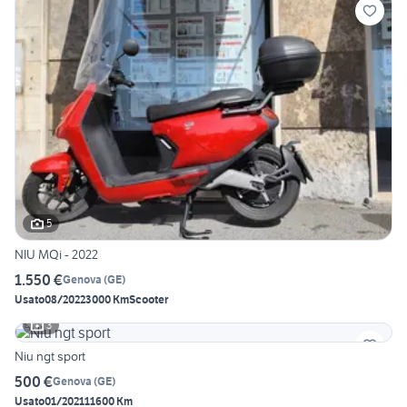
5
NIU MQi - 2022
1.550 €
Genova
(
GE
)
Usato
08/2022
3000 Km
Scooter
3
Niu ngt sport
500 €
Genova
(
GE
)
Usato
01/2021
11600 Km