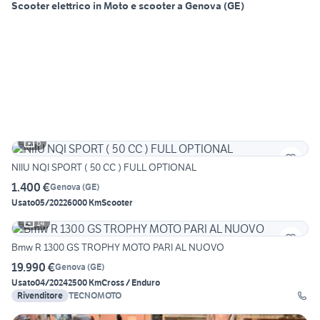
Scooter elettrico in Moto e scooter a Genova (GE)
6
NIIU NQI SPORT ( 50 CC ) FULL OPTIONAL
1.400 €
Genova
(
GE
)
Usato
05/2022
6000 Km
Scooter
14
Bmw R 1300 GS TROPHY MOTO PARI AL NUOVO
19.990 €
Genova
(
GE
)
Usato
04/2024
2500 Km
Cross / Enduro
Rivenditore
TECNOMOTO