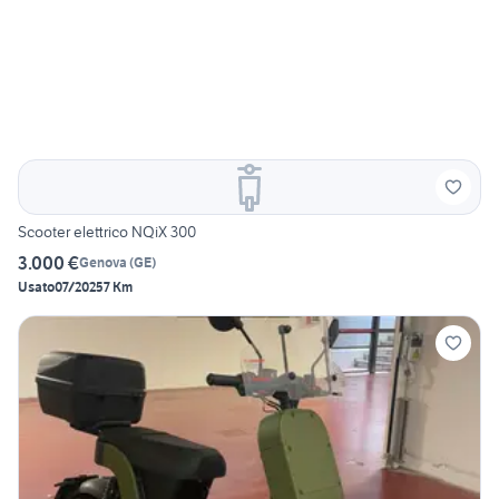
Scooter elettrico NQiX 300
3.000 €
Genova
(
GE
)
Usato
07/2025
7 Km