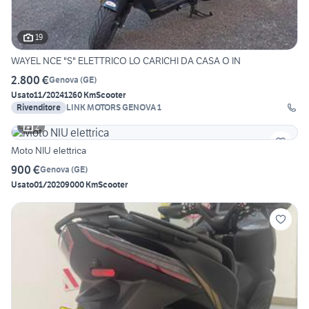
19
WAYEL NCE "S" ELETTRICO LO CARICHI DA CASA O IN
2.800 €
Genova
(
GE
)
Usato
11/2024
1260 Km
Scooter
Rivenditore
LINK MOTORS GENOVA 1
2
Moto NIU elettrica
900 €
Genova
(
GE
)
Usato
01/2020
9000 Km
Scooter