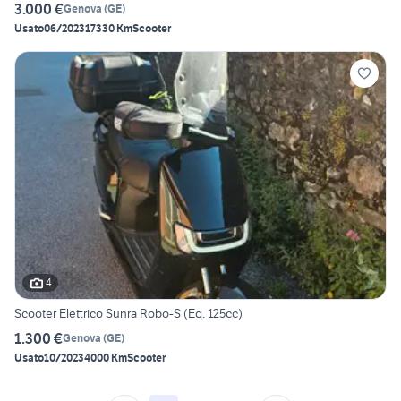
3.000 €
Genova
(
GE
)
Usato
06/2023
17330 Km
Scooter
4
Scooter Elettrico Sunra Robo-S (Eq. 125cc)
1.300 €
Genova
(
GE
)
Usato
10/2023
4000 Km
Scooter