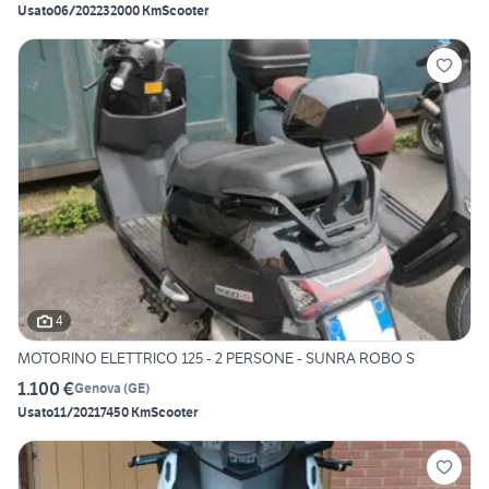
Usato
06/2022
32000 Km
Scooter
4
MOTORINO ELETTRICO 125 - 2 PERSONE - SUNRA ROBO S
1.100 €
Genova
(
GE
)
Usato
11/2021
7450 Km
Scooter