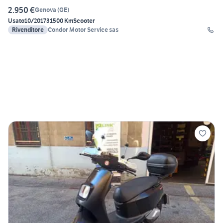
2.950 €
Genova
(
GE
)
Usato
10/2017
31500 Km
Scooter
Rivenditore
Condor Motor Service sas