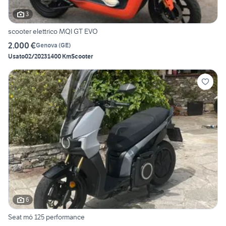
3
scooter elettrico MQI GT EVO
2.000 €
Genova
(
GE
)
Usato
02/2023
1400 Km
Scooter
6
Seat mó 125 performance