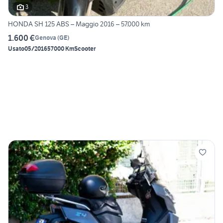
3
HONDA SH 125 ABS – Maggio 2016 – 57.000 km
1.600 €
Genova
(
GE
)
Usato
05/2016
57000 Km
Scooter