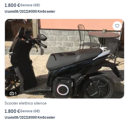
1.800 €
Genova
(
GE
)
Usato
08/2022
19000 Km
Scooter
6
Scooter elettrico silence
1.800 €
Genova
(
GE
)
Usato
08/2022
19000 Km
Scooter