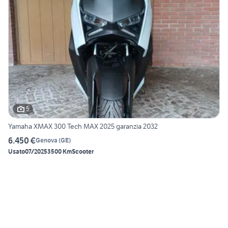
5
Yamaha XMAX 300 Tech MAX 2025 garanzia 2032
6.450 €
Genova
(
GE
)
Usato
07/2025
3500 Km
Scooter