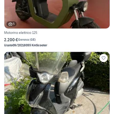
5
Motorino elettrico 125
2.200 €
Genova
(
GE
)
Usato
09/2021
8055 Km
Scooter