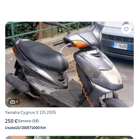
4
Yamaha Cygnus X 125 2005
250 €
Genova
(
GE
)
Usato
10/2005
71000 Km