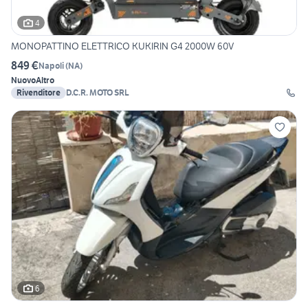
4
MONOPATTINO ELETTRICO KUKIRIN G4 2000W 60V
849 €
Napoli
(
NA
)
Nuovo
Altro
Rivenditore
D.C.R. MOTO SRL
6