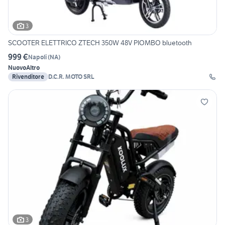
3
SCOOTER ELETTRICO ZTECH 350W 48V PIOMBO bluetooth
999 €
Napoli
(
NA
)
Nuovo
Altro
Rivenditore
D.C.R. MOTO SRL
3