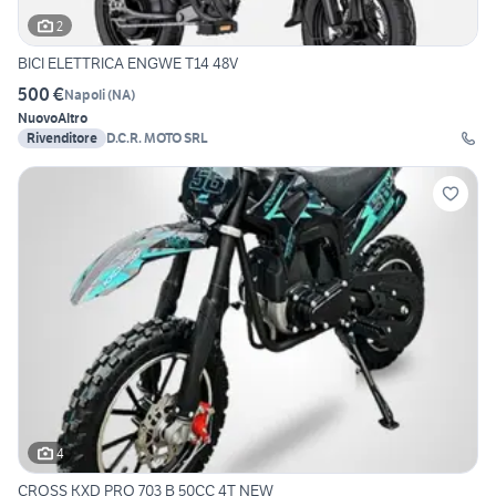
2
BICI ELETTRICA ENGWE T14 48V
500 €
Napoli
(
NA
)
Nuovo
Altro
Rivenditore
D.C.R. MOTO SRL
4
CROSS KXD PRO 703 B 50CC 4T NEW