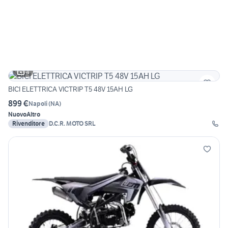
4
BICI ELETTRICA VICTRIP T5 48V 15AH LG
899 €
Napoli
(
NA
)
Nuovo
Altro
Rivenditore
D.C.R. MOTO SRL