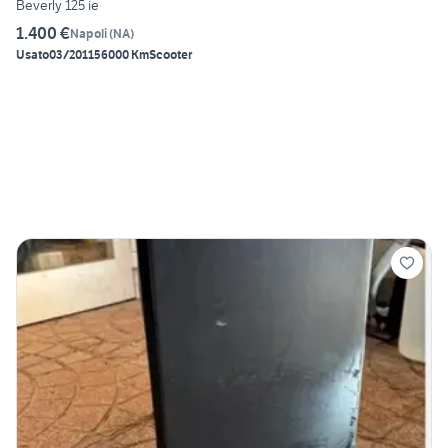
Beverly 125 ie
1.400 €
Napoli
(
NA
)
Usato
03/2011
56000 Km
Scooter