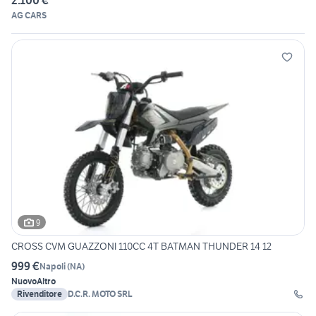
2.100 €
AG CARS
9
CROSS CVM GUAZZONI 110CC 4T BATMAN THUNDER 14 12
999 €
Napoli
(
NA
)
Nuovo
Altro
Rivenditore
D.C.R. MOTO SRL