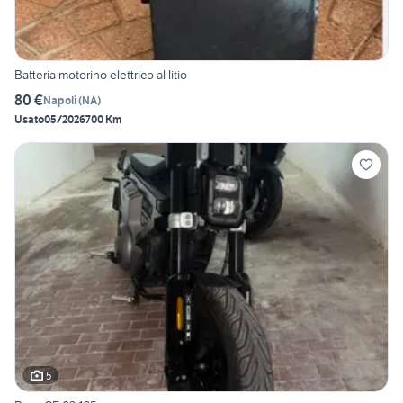
Batteria motorino elettrico al litio
80 €
Napoli
(
NA
)
Usato
05/2026
700 Km
5