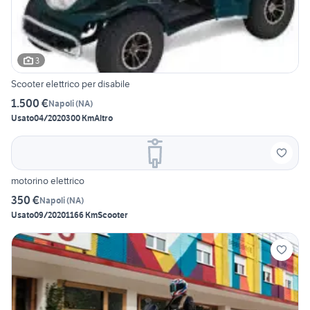
3
Scooter elettrico per disabile
1.500 €
Napoli
(
NA
)
Usato
04/2020
300 Km
Altro
motorino elettrico
350 €
Napoli
(
NA
)
Usato
09/2020
1166 Km
Scooter