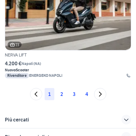
23
NERVA LIFT
4.200 €
Napoli
(
NA
)
Nuovo
Scooter
Rivenditore
ENERGEKO NAPOLI
1
2
3
4
Più cercati
Correlati
Richerche simili
Suggerimenti