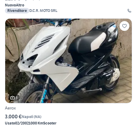
Nuovo
Altro
Rivenditore
D.C.R. MOTO SRL
6
Aerox
3.000 €
Napoli
(
NA
)
Usato
02/2002
1000 Km
Scooter