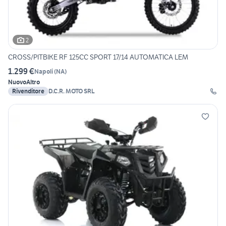
2
CROSS/PITBIKE RF 125CC SPORT 17/14 AUTOMATICA LEM
1.299 €
Napoli
(
NA
)
Nuovo
Altro
Rivenditore
D.C.R. MOTO SRL