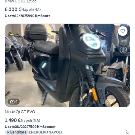
Bmw CE 02 125cc
6.000 €
Napoli
(
NA
)
Usato
12/2025
990 Km
Sport
9
Niu MQi GT EVO
1.490 €
Napoli
(
NA
)
Usato
08/2022
7500 Km
Scooter
Rivenditore
ENERGEKO NAPOLI