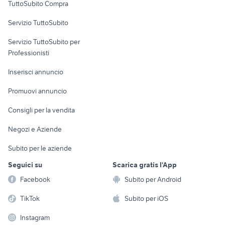
TuttoSubito Compra
commerciali
Servizio TuttoSubito
elettronica
per la casa e la
sports e hobby
Servizio TuttoSubito per
persona
Informatica
Animali
Professionisti
Arredamento e
Console e
Accessori per
Casalinghi
Inserisci annuncio
Videogiochi
animali
Elettrodomestici
Promuovi annuncio
Audio/Video
Musica e Film
Giardino e Fai da te
Consigli per la vendita
Fotografia
Libri e Riviste
Abbigliamento e
Negozi e Aziende
Telefonia
Strumenti Musicali
Accessori
Subito per le aziende
Sports
Tutto per i bambini
Seguici su
Scarica gratis l'App
Biciclette
Facebook
Subito per Android
Collezionismo
TikTok
Subito per iOS
Instagram