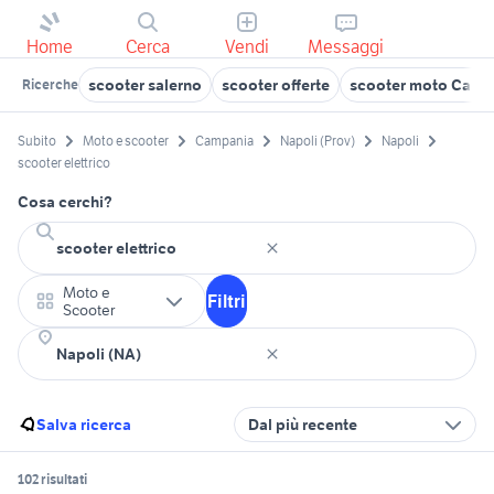
Home
Cerca
Vendi
Messaggi
scooter salerno
scooter offerte
scooter moto Camp
Ricerche
Subito
Moto e scooter
Campania
Napoli (Prov)
Napoli
scooter elettrico
Cosa cerchi?
Moto e
Filtri
Scooter
Salva ricerca
Dal più recente
102 risultati