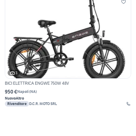
3
BICI ELETTRICA ENGWE 750W 48V
950 €
Napoli
(
NA
)
Nuovo
Altro
Rivenditore
D.C.R. MOTO SRL