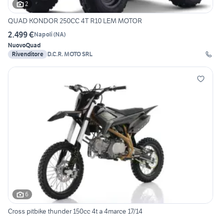
2
QUAD KONDOR 250CC 4T R10 LEM MOTOR
2.499 €
Napoli
(
NA
)
Nuovo
Quad
Rivenditore
D.C.R. MOTO SRL
6
Cross pitbike thunder 150cc 4t a 4marce 17/14