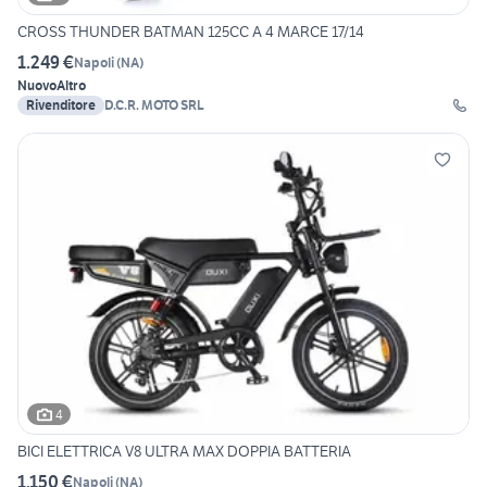
CROSS THUNDER BATMAN 125CC A 4 MARCE 17/14
1.249 €
Napoli
(
NA
)
Nuovo
Altro
Rivenditore
D.C.R. MOTO SRL
4
BICI ELETTRICA V8 ULTRA MAX DOPPIA BATTERIA
1.150 €
Napoli
(
NA
)