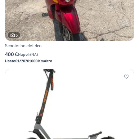
5
Scooterino elettrico
400 €
Napoli
(
NA
)
Usato
01/2020
1000 Km
Altro