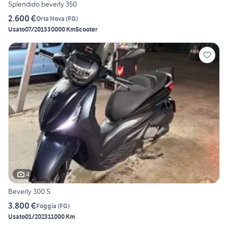
Splendido beverly 350
2.600 €
Orta Nova
(
FG
)
Usato
07/2013
30000 Km
Scooter
4
Beverly 300 S
3.800 €
Foggia
(
FG
)
Usato
01/2023
11000 Km