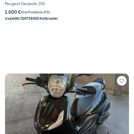
Peugeot Geopolis 250
1.600 €
Manfredonia
(
FG
)
Usato
06/2007
36000 Km
Scooter