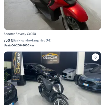
Scooter Beverly Cc250
750 €
San Nicandro Garganico
(
FG
)
Usato
04/2004
8000 Km