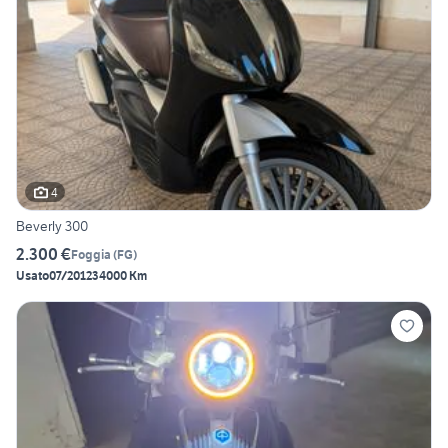
4
Beverly 300
2.300 €
Foggia
(
FG
)
Usato
07/2012
34000 Km