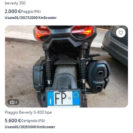
beverly 350
2.000 €
Foggia
(
FG
)
Usato
01/2017
32000 Km
Scooter
4
Piaggio Beverly S 400 hpe
5.600 €
Cerignola
(
FG
)
Usato
01/2025
3000 Km
Scooter