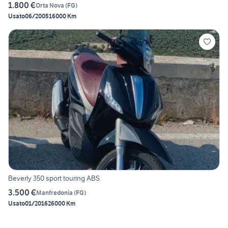
1.800 €
Orta Nova
(
FG
)
Usato
06/2005
16000 Km
Beverly 350 sport touring ABS
3.500 €
Manfredonia
(
FG
)
Usato
01/2016
26000 Km