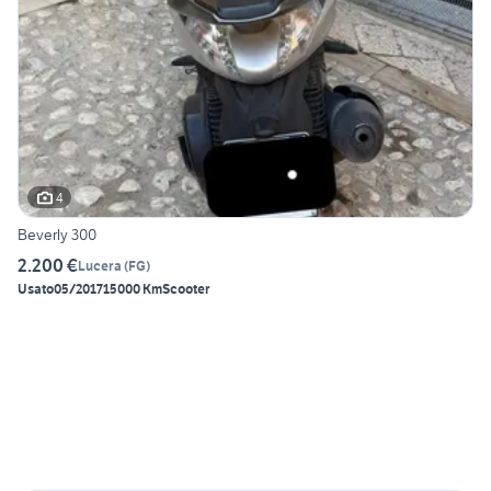
4
Beverly 300
2.200 €
Lucera
(
FG
)
Usato
05/2017
15000 Km
Scooter