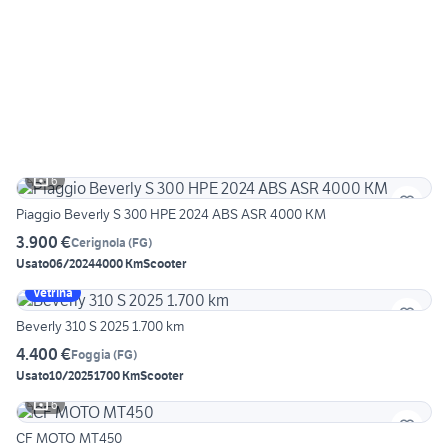
6
Piaggio Beverly S 300 HPE 2024 ABS ASR 4000 KM
3.900 €
Cerignola
(
FG
)
Usato
06/2024
4000 Km
Scooter
Vetrina
Beverly 310 S 2025 1.700 km
4.400 €
Foggia
(
FG
)
Usato
10/2025
1700 Km
Scooter
6
CF MOTO MT450