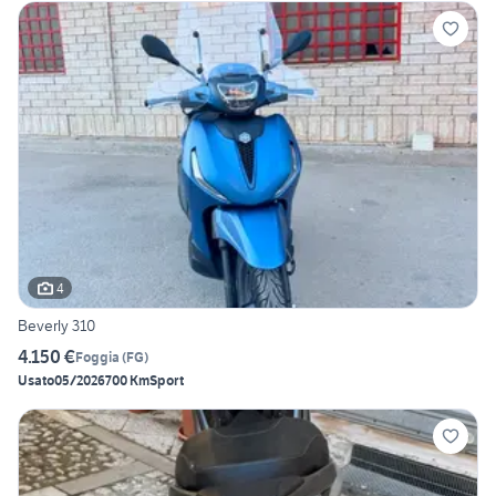
4
Beverly 310
4.150 €
Foggia
(
FG
)
Usato
05/2026
700 Km
Sport