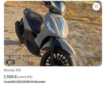
2
Beverly 300
2.500 €
Lucera
(
FG
)
Usato
09/2013
15000 Km
Scooter