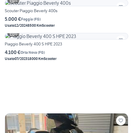
5
Scouter Piaggio Beverly 400s
5.000 €
Foggia
(
FG
)
Usato
12/2024
8500 Km
Scooter
6
Piaggio Beverly 400 S HPE 2023
4.100 €
Orta Nova
(
FG
)
Usato
07/2023
18000 Km
Scooter