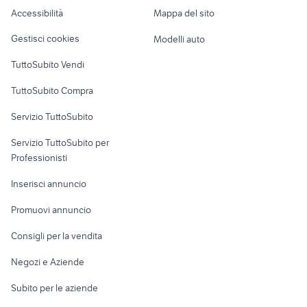
piaggio ape 50
ducati 1098 usata
Caravan e Camper
Accessibilità
Mappa del sito
Loft, mansarde e
Veicoli commerciali
altro
Gestisci cookies
Modelli auto
Case vacanza
TuttoSubito Vendi
Uffici e Locali
TuttoSubito Compra
commerciali
Servizio TuttoSubito
elettronica
per la casa e la
sports e hobby
Servizio TuttoSubito per
persona
Informatica
Animali
Professionisti
Arredamento e
Console e
Accessori per
Casalinghi
Inserisci annuncio
Videogiochi
animali
Elettrodomestici
Promuovi annuncio
Audio/Video
Musica e Film
Giardino e Fai da te
Consigli per la vendita
Fotografia
Libri e Riviste
Abbigliamento e
Negozi e Aziende
Telefonia
Strumenti Musicali
Accessori
Subito per le aziende
Sports
Tutto per i bambini