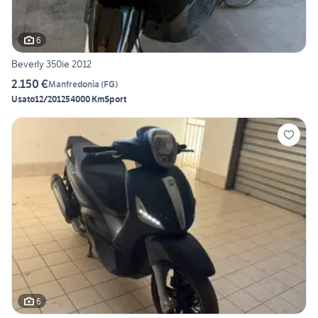
6
Beverly 350ie 2012
2.150 €
Manfredonia
(
FG
)
Usato
12/2012
54000 Km
Sport
6