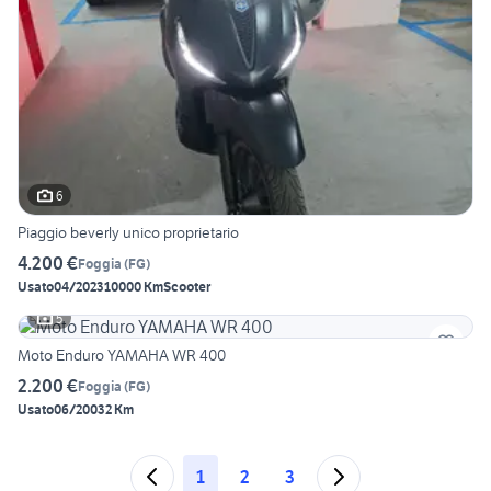
6
Piaggio beverly unico proprietario
4.200 €
Foggia
(
FG
)
Usato
04/2023
10000 Km
Scooter
5
Moto Enduro YAMAHA WR 400
2.200 €
Foggia
(
FG
)
Usato
06/2003
2 Km
1
2
3