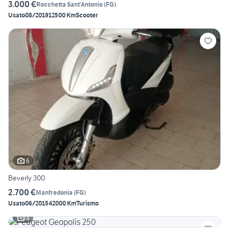
3.000 €
Rocchetta Sant'Antonio
(
FG
)
Usato
08/2019
12500 Km
Scooter
6
Beverly 300
2.700 €
Manfredonia
(
FG
)
Usato
06/2015
42000 Km
Turismo
4