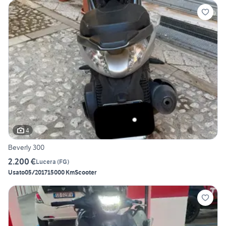
4
Beverly 300
2.200 €
Lucera
(
FG
)
Usato
05/2017
15000 Km
Scooter