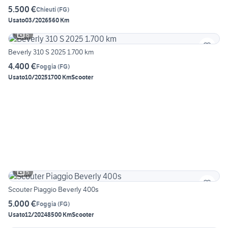
5.500 €
Chieuti
(
FG
)
Usato
03/2026
560 Km
6
Beverly 310 S 2025 1.700 km
4.400 €
Foggia
(
FG
)
Usato
10/2025
1700 Km
Scooter
5
Scouter Piaggio Beverly 400s
5.000 €
Foggia
(
FG
)
Usato
12/2024
8500 Km
Scooter