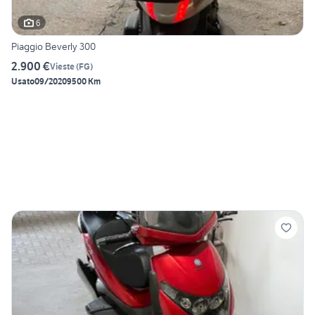
6
Piaggio Beverly 300
2.900 €
Vieste
(
FG
)
Usato
09/2020
9500 Km