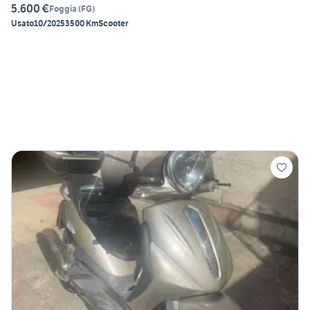
5.600 €
Foggia
(
FG
)
Usato
10/2025
3500 Km
Scooter