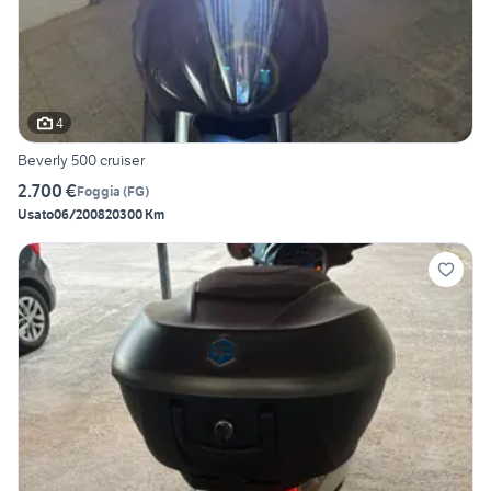
4
Beverly 500 cruiser
2.700 €
Foggia
(
FG
)
Usato
06/2008
20300 Km