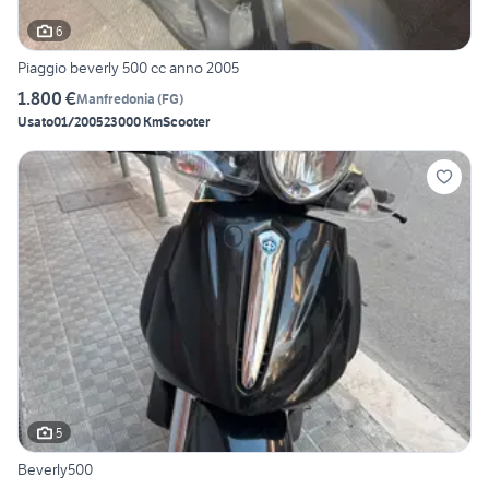
6
Piaggio beverly 500 cc anno 2005
1.800 €
Manfredonia
(
FG
)
Usato
01/2005
23000 Km
Scooter
5
Beverly500