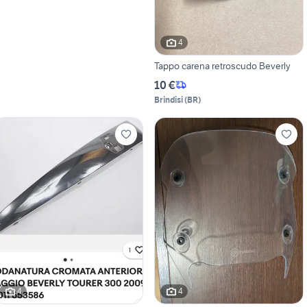
4
Tappo carena retroscudo Beverly
10 €
Brindisi
(
BR
)
4
4