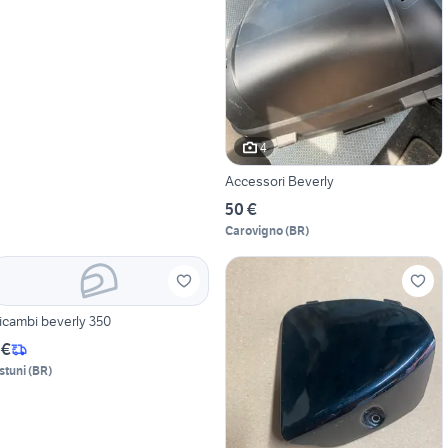
4
Accessori Beverly
50 €
Carovigno
(
BR
)
icambi beverly 350
 €
stuni
(
BR
)