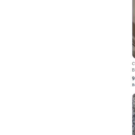
C
B
9
B