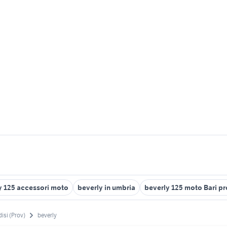
y 125 accessori moto
beverly in umbria
beverly 125 moto Bari pr
disi (Prov)
beverly