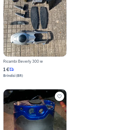
Ricambi Beverly 300 ie
1 €
Brindisi
(
BR
)