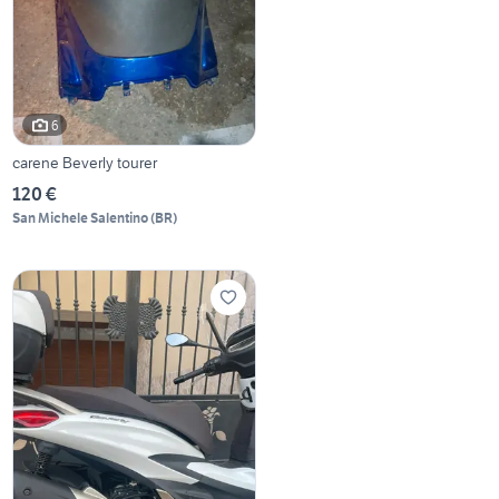
6
carene Beverly tourer
120 €
San Michele Salentino
(
BR
)