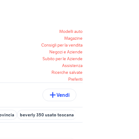
Modelli auto
Magazine
Consigli per la vendita
Negozi e Aziende
Subito per le Aziende
Assistenza
Ricerche salvate
Preferiti
Vendi
ovincia
beverly 350 usato toscana
parabrezza beverly 500
be