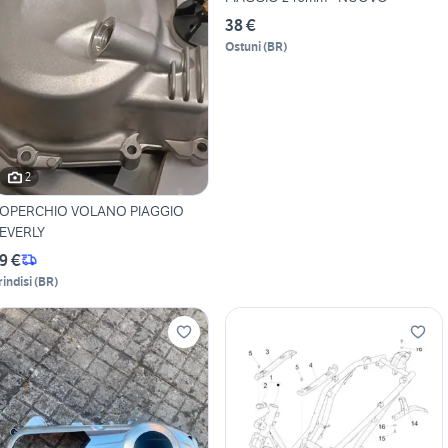
38 €
Ostuni
(
BR
)
2
OPERCHIO VOLANO PIAGGIO
EVERLY
9 €
rindisi
(
BR
)