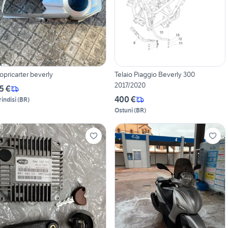
opricarter beverly
Telaio Piaggio Beverly 300
2017/2020
5 €
400 €
rindisi
(
BR
)
Ostuni
(
BR
)