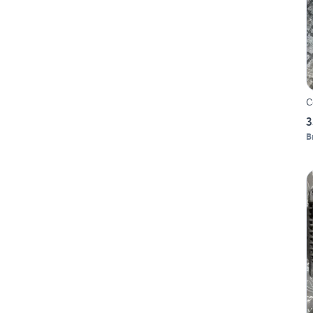
C
3
B