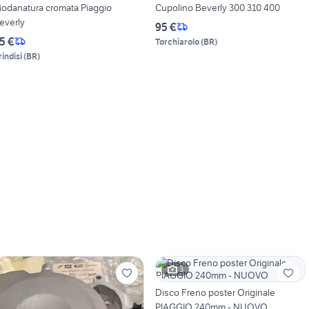
odanatura cromata Piaggio
Cupolino Beverly 300 310 400
everly
95 €
5 €
Torchiarolo
(
BR
)
rindisi
(
BR
)
3
Disco Freno poster Originale
PIAGGIO 240mm - NUOVO