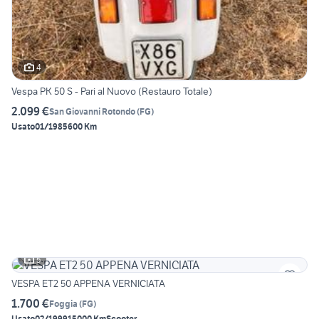
4
Vespa PK 50 S - Pari al Nuovo (Restauro Totale)
2.099 €
San Giovanni Rotondo
(
FG
)
Usato
01/1985
600 Km
5
VESPA ET2 50 APPENA VERNICIATA
1.700 €
Foggia
(
FG
)
Usato
02/1999
15000 Km
Scooter