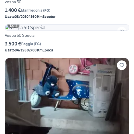
vespa 50
1.400 €
Manfredonia
(
FG
)
Usato
08/2010
4160 Km
Scooter
3
Vespa 50 Special
3.500 €
Foggia
(
FG
)
Usato
04/1980
2700 Km
Epoca