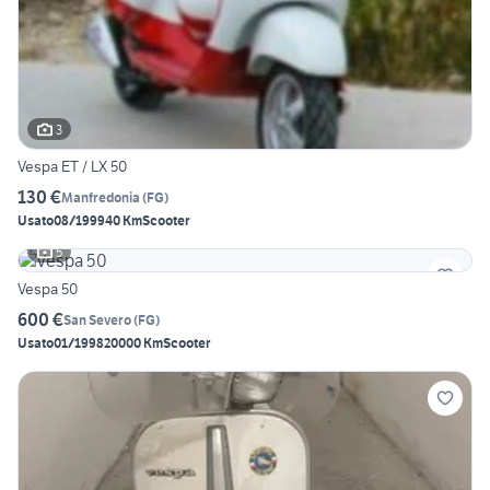
3
Vespa ET / LX 50
130 €
Manfredonia
(
FG
)
Usato
08/1999
40 Km
Scooter
5
Vespa 50
600 €
San Severo
(
FG
)
Usato
01/1998
20000 Km
Scooter