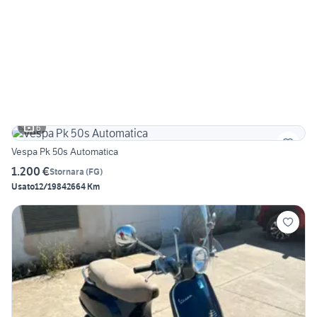
6
Vespa Pk 50s Automatica
1.200 €
Stornara
(
FG
)
Usato
12/1984
2664 Km