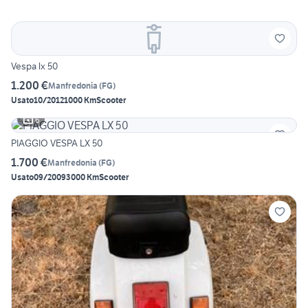
Vespa lx 50
1.200 €
Manfredonia
(
FG
)
Usato
10/2012
1000 Km
Scooter
6
PIAGGIO VESPA LX 50
1.700 €
Manfredonia
(
FG
)
Usato
09/2009
3000 Km
Scooter