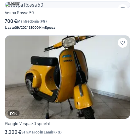
4
Vespa Rossa 50
700 €
Manfredonia
(
FG
)
Usato
09/2024
11000 Km
Epoca
6
Piaggio Vespa 50 special
3.000 €
San Marco in Lamis
(
FG
)