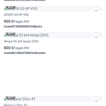
6
VESPA 50 HP V50
900 €
Foggia
(
FG
)
Usato
07/1990
8000 Km
Epoca
3
Vespa 50 et4 tempi 2001
600 €
Foggia
(
FG
)
Usato
09/2001
37600 Km
Scooter
6
Vespa lx 50cc 4T