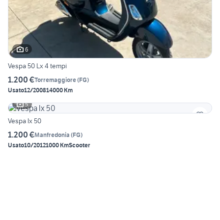
6
Vespa 50 Lx 4 tempi
1.200 €
Torremaggiore
(
FG
)
Usato
12/2008
14000 Km
5
Vespa lx 50
1.200 €
Manfredonia
(
FG
)
Usato
10/2012
1000 Km
Scooter