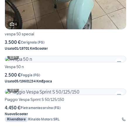
4
vespa 50 special
3.500 €
Cerignola
(
FG
)
Usato
01/1970
1 Km
Scooter
5
Vespa 50 n
2.500 €
Foggia
(
FG
)
Usato
05/1960
1234 Km
Epoca
5
Piaggio Vespa Sprint S 50/125/150
4.450 €
Pietramontecorvino
(
FG
)
Nuovo
Scooter
Rivenditore
Rinaldo Motors SRL