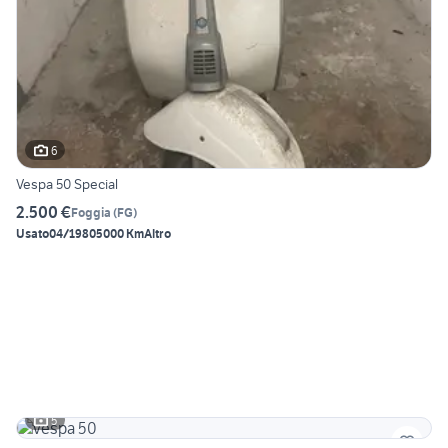
6
Vespa 50 Special
2.500 €
Foggia
(
FG
)
Usato
04/1980
5000 Km
Altro
5