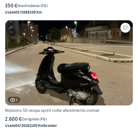
350 €
Manfredonia
(
FG
)
Usato
03/1988
100 Km
6
Motorino 50 vespa sprint notte allestimento cromat
2.600 €
Cerignola
(
FG
)
Usato
04/2018
1100 Km
Scooter