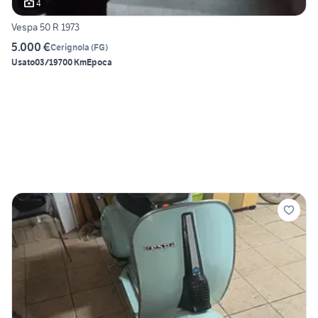
4
Vespa 50 R 1973
5.000 €
Cerignola
(
FG
)
Usato
03/1970
0 Km
Epoca