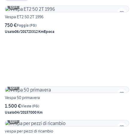
4
Vespa ET2 50 2T 1996
750 €
Foggia
(
FG
)
Usato
06/2017
23312 Km
Epoca
5
Vespa 50 primavera
1.500 €
Vieste
(
FG
)
Usato
04/2015
7000 Km
6
vespa per pezzi di ricambio