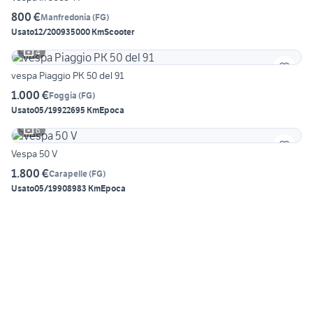
800 €
Manfredonia
(
FG
)
Usato
12/2009
35000 Km
Scooter
4
vespa Piaggio PK 50 del 91
1.000 €
Foggia
(
FG
)
Usato
05/1992
2695 Km
Epoca
6
Vespa 50 V
1.800 €
Carapelle
(
FG
)
Usato
05/1990
8983 Km
Epoca