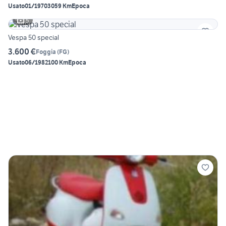
Usato
01/1970
3059 Km
Epoca
5
Vespa 50 special
3.600 €
Foggia
(
FG
)
Usato
06/1982
100 Km
Epoca