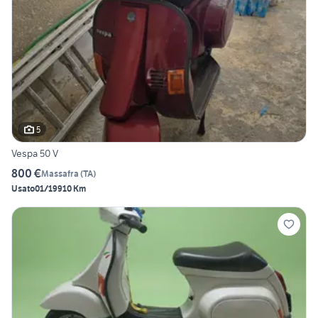
5
Vespa 50 V
800 €
Massafra
(
TA
)
Usato
01/1991
0 Km