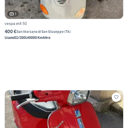
3
vespa et4 50
400 €
San Marzano di San Giuseppe
(
TA
)
Usato
02/2001
40000 Km
Altro