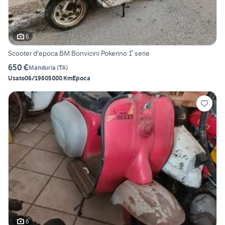
6
Scooter d'epoca BM Bonvicini Pokerino 1° serie
650 €
Manduria
(
TA
)
Usato
06/1960
5000 Km
Epoca
6