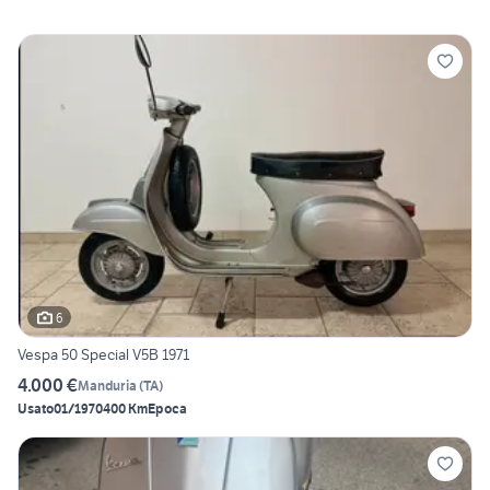
6
Vespa 50 Special V5B 1971
4.000 €
Manduria
(
TA
)
Usato
01/1970
400 Km
Epoca