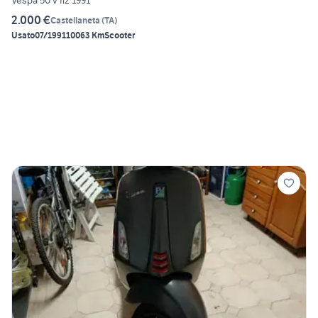
Vespa 50 v fl2 1991
2.000 €
Castellaneta
(
TA
)
Usato
07/1991
10063 Km
Scooter