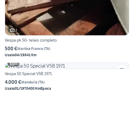
3
Vespa pk 50- telaio completo
500 €
Martina Franca
(
TA
)
Usato
04/1984
1 Km
6
Vespa 50 Special V5B 1971
4.000 €
Manduria
(
TA
)
Usato
01/1970
400 Km
Epoca