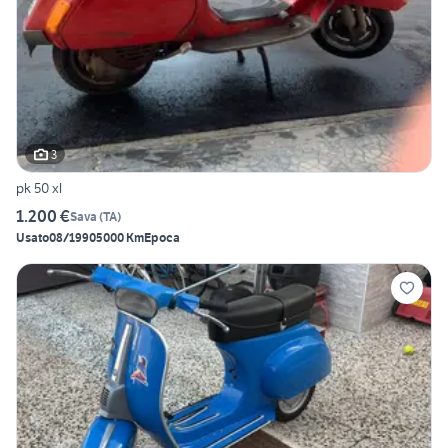
3
pk 50 xl
1.200 €
Sava
(
TA
)
Usato
08/1990
5000 Km
Epoca