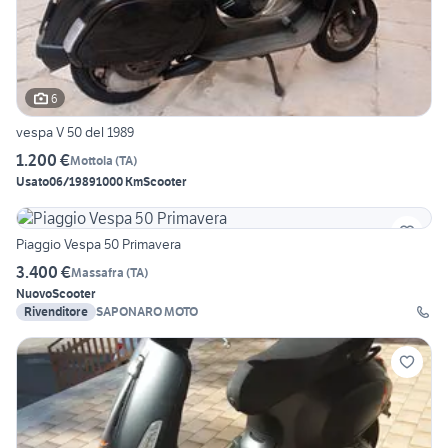
6
vespa V 50 del 1989
1.200 €
Mottola
(
TA
)
Usato
06/1989
1000 Km
Scooter
Piaggio Vespa 50 Primavera
3.400 €
Massafra
(
TA
)
Nuovo
Scooter
Rivenditore
SAPONARO MOTO