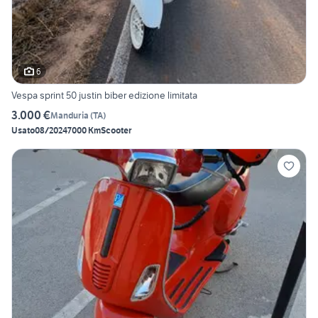
6
Vespa sprint 50 justin biber edizione limitata
3.000 €
Manduria
(
TA
)
Usato
08/2024
7000 Km
Scooter