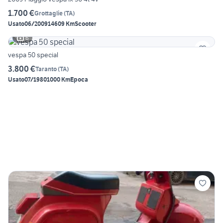
1.700 €
Grottaglie
(
TA
)
Usato
06/2009
14609 Km
Scooter
6
vespa 50 special
3.800 €
Taranto
(
TA
)
Usato
07/1980
1000 Km
Epoca