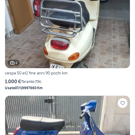
4
vespa 50 et2 fine anni 90 pochi km
1.000 €
Taranto
(
TA
)
Usato
07/1999
7660 Km