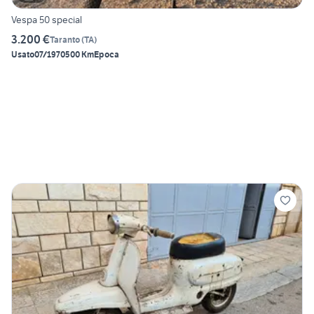
Vespa 50 special
3.200 €
Taranto
(
TA
)
Usato
07/1970
500 Km
Epoca