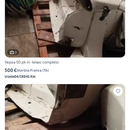
3
Vepsa 50 pk xl- telaio completo
500 €
Martina Franca
(
TA
)
Usato
04/1984
1 Km