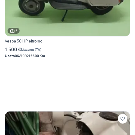
5
Vespa 50 HP eltronic
1.500 €
Lizzano
(
TA
)
Usato
06/1992
15600 Km