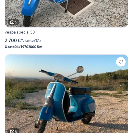
5
vespa special 50
2.700 €
Taranto
(
TA
)
Usato
04/1970
2800 Km
6