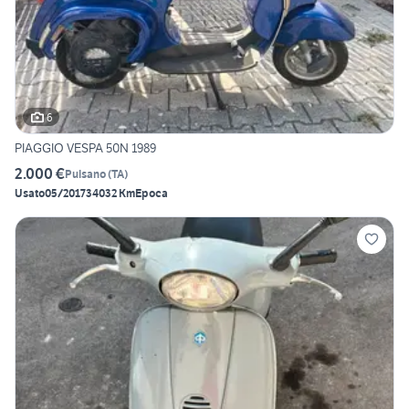
6
PIAGGIO VESPA 50N 1989
2.000 €
Pulsano
(
TA
)
Usato
05/2017
34032 Km
Epoca