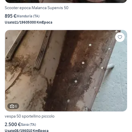
Scooter epoca Malanca Supervis 50
895 €
Manduria
(
TA
)
Usato
11/1960
5000 Km
Epoca
6
vespa 50 sportellino piccolo
2.500 €
Sava
(
TA
)
Usato
08/1960
10 Km
Epoca