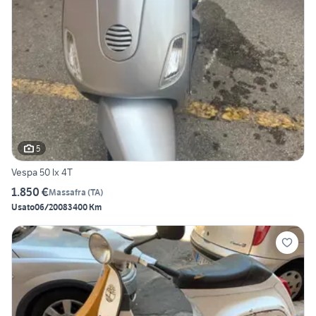
5
Vespa 50 lx 4T
1.850 €
Massafra
(
TA
)
Usato
06/2008
3400 Km