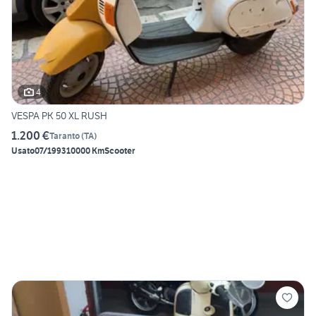
4
VESPA PK 50 XL RUSH
1.200 €
Taranto
(
TA
)
Usato
07/1993
10000 Km
Scooter