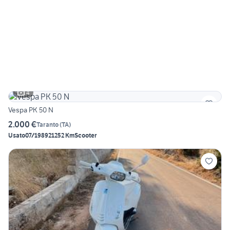
4
Vespa PK 50 N
2.000 €
Taranto
(
TA
)
Usato
07/1989
21252 Km
Scooter