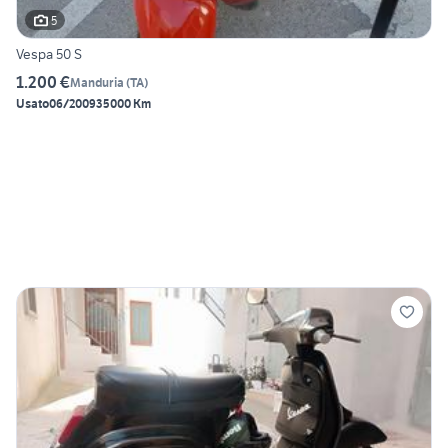
5
Vespa 50 S
1.200 €
Manduria
(
TA
)
Usato
06/2009
35000 Km