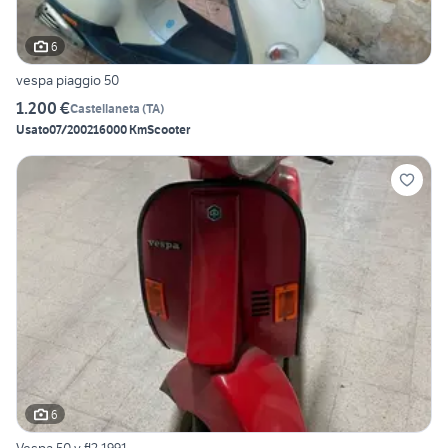
6
vespa piaggio 50
1.200 €
Castellaneta
(
TA
)
Usato
07/2002
16000 Km
Scooter
6