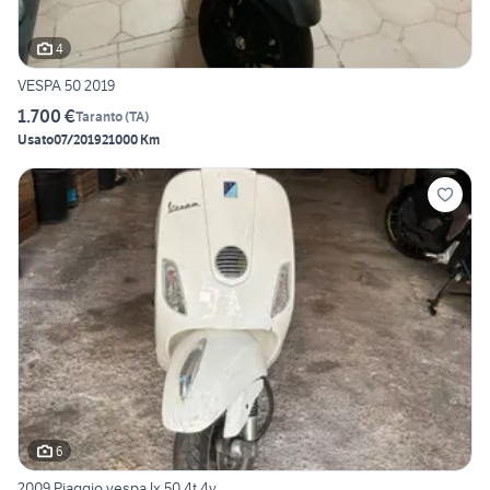
4
VESPA 50 2019
1.700 €
Taranto
(
TA
)
Usato
07/2019
21000 Km
6
2009 Piaggio vespa lx 50 4t 4v