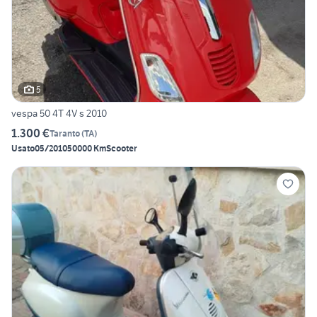
5
vespa 50 4T 4V s 2010
1.300 €
Taranto
(
TA
)
Usato
05/2010
50000 Km
Scooter