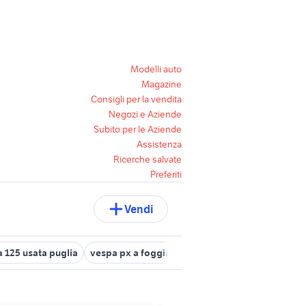
Modelli auto
Magazine
Consigli per la vendita
Negozi e Aziende
Subito per le Aziende
Assistenza
Ricerche salvate
Preferiti
Vendi
 125 usata puglia
vespa px a foggia e provincia
vespa pk moto 