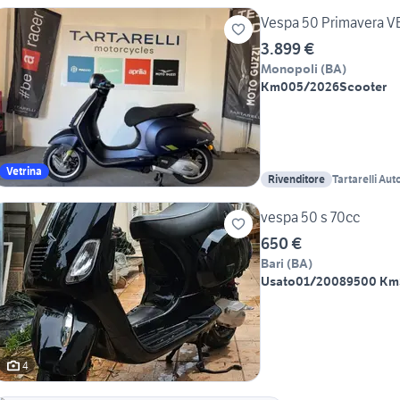
Vespa 50 Primavera V
3.899 €
Monopoli
(
BA
)
Km0
05/2026
Scooter
Vetrina
Rivenditore
Tartarelli Au
Motorcycles
vespa 50 s 70cc
650 €
Bari
(
BA
)
Usato
01/2008
9500 Km
4