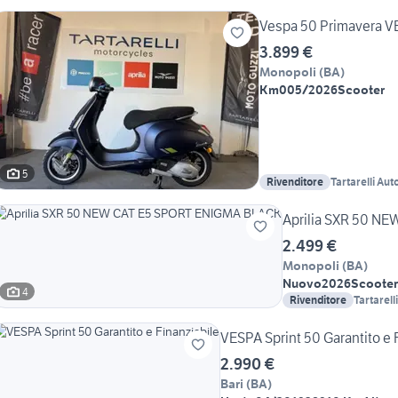
Vespa 50 Primavera V
3.899 €
Monopoli
(
BA
)
Km0
05/2026
Scooter
5
Rivenditore
Tartarelli Au
Motorcycles
Aprilia SXR 50 N
2.499 €
Monopoli
(
BA
)
Nuovo
2026
Scooter
4
Rivenditore
Tartarell
Motorcy
VESPA Sprint 50 Garantito e 
2.990 €
Bari
(
BA
)