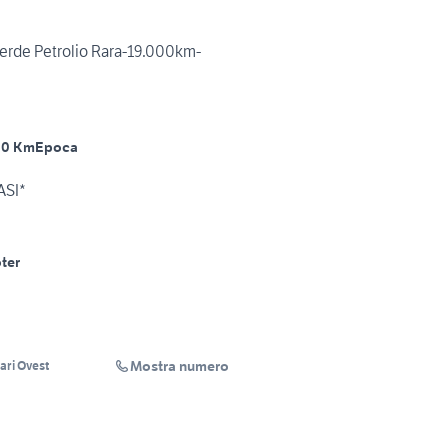
erde Petrolio Rara-19.000km-
00 Km
Epoca
ASI*
ter
Mostra numero
ari Ovest