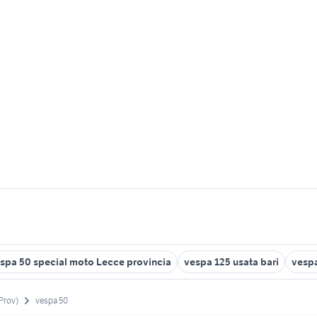
spa 50 special moto Lecce provincia
vespa 125 usata bari
vespa
(Prov)
vespa 50