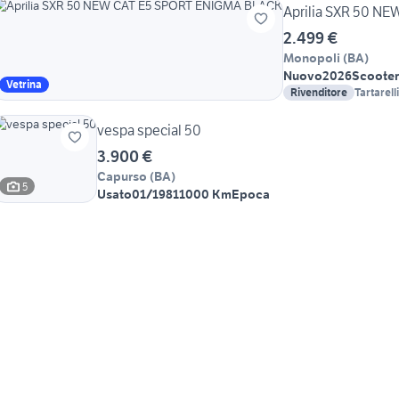
Aprilia SXR 50 N
2.499 €
Monopoli
(
BA
)
Nuovo
2026
Scooter
Vetrina
Rivenditore
Tartarell
Motorcy
vespa special 50
3.900 €
Capurso
(
BA
)
5
Usato
01/1981
1000 Km
Epoca