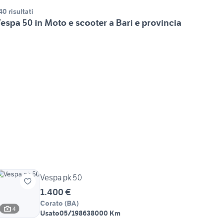
40 risultati
espa 50 in Moto e scooter a Bari e provincia
Vespa pk 50
1.400 €
Corato
(
BA
)
4
Usato
05/1986
38000 Km