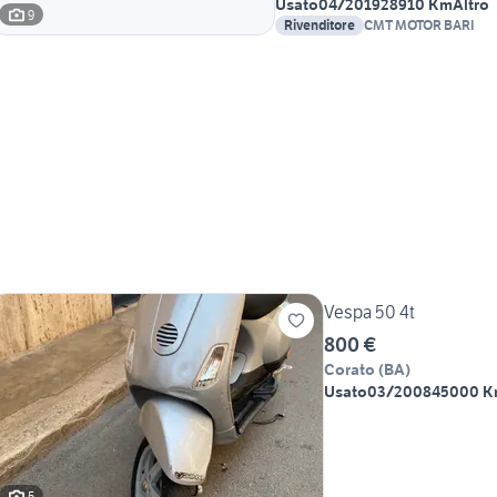
Usato
04/2019
28910 Km
Altro
9
Rivenditore
CMT MOTOR BARI
Vespa 50 4t
800 €
Corato
(
BA
)
Usato
03/2008
45000 
5