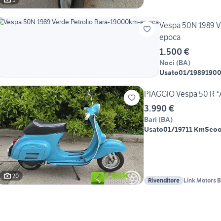
Vespa 50N 1989 V
epoca
1.500 €
Noci
(
BA
)
Usato
01/1989
190
PIAGGIO Vespa 50 R *
3.990 €
Bari
(
BA
)
Usato
01/1971
1 Km
Scoo
20
Rivenditore
Link Motors B