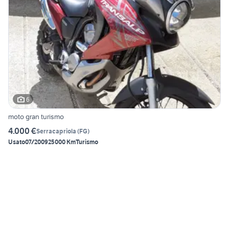
6
moto gran turismo
4.000 €
Serracapriola
(
FG
)
Usato
07/2009
25000 Km
Turismo