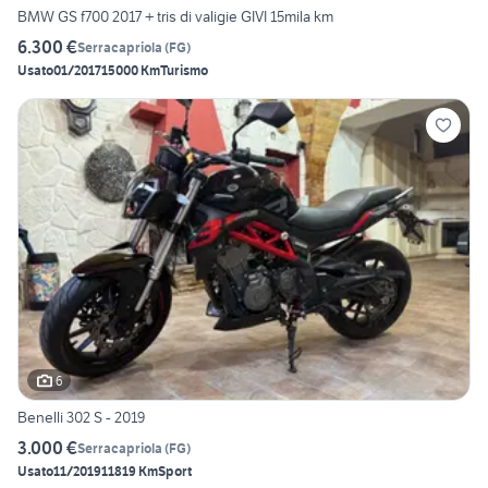
BMW GS f700 2017 + tris di valigie GIVI 15mila km
6.300 €
Serracapriola
(
FG
)
Usato
01/2017
15000 Km
Turismo
6
Benelli 302 S - 2019
3.000 €
Serracapriola
(
FG
)
Usato
11/2019
11819 Km
Sport