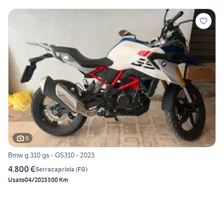
6
Bmw g 310 gs - GS310 - 2023
4.800 €
Serracapriola
(
FG
)
Usato
04/2023
300 Km