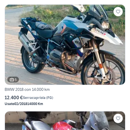
5
BMW 2018 con 14.000 km
12.400 €
Serracapriola
(
FG
)
Usato
02/2018
14000 Km