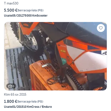
T max530
5.500 €
Serracapriola
(
FG
)
Usato
05/2012
75000 Km
Scooter
6
Ktm 65 sx 2015
1.800 €
Serracapriola
(
FG
)
Usato
01/2015
10 Km
Cross / Enduro