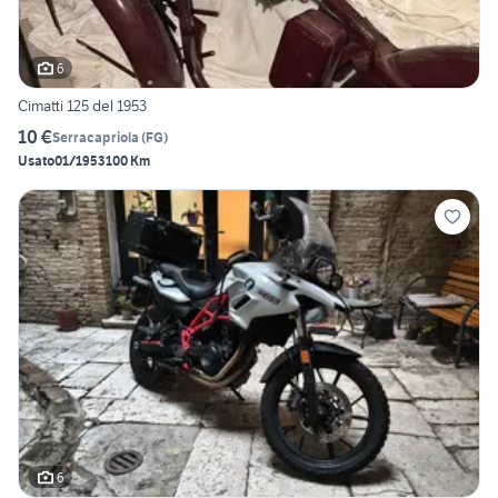
6
Cimatti 125 del 1953
10 €
Serracapriola
(
FG
)
Usato
01/1953
100 Km
6