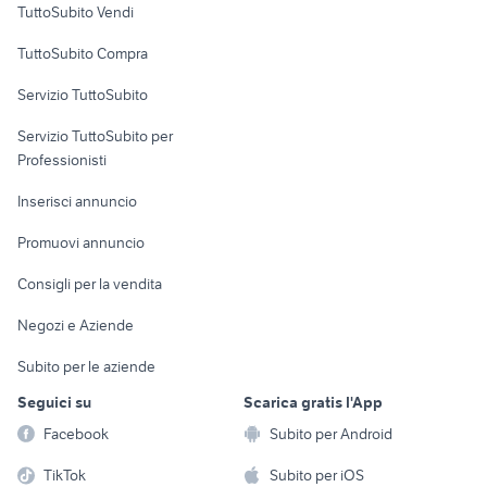
TuttoSubito Vendi
Uffici e Locali
TuttoSubito Compra
commerciali
Servizio TuttoSubito
elettronica
per la casa e la
sports e hobby
Servizio TuttoSubito per
persona
Informatica
Animali
Professionisti
Arredamento e
Console e
Accessori per
Casalinghi
Inserisci annuncio
Videogiochi
animali
Elettrodomestici
Promuovi annuncio
Audio/Video
Musica e Film
Giardino e Fai da te
Consigli per la vendita
Fotografia
Libri e Riviste
Abbigliamento e
Negozi e Aziende
Telefonia
Strumenti Musicali
Accessori
Subito per le aziende
Sports
Tutto per i bambini
Seguici su
Scarica gratis l'App
Biciclette
Facebook
Subito per Android
Collezionismo
TikTok
Subito per iOS