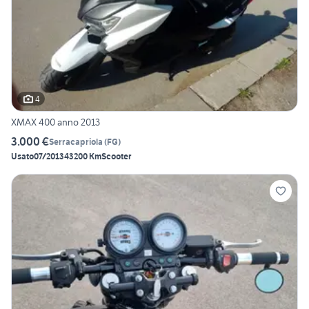
4
XMAX 400 anno 2013
3.000 €
Serracapriola
(
FG
)
Usato
07/2013
43200 Km
Scooter