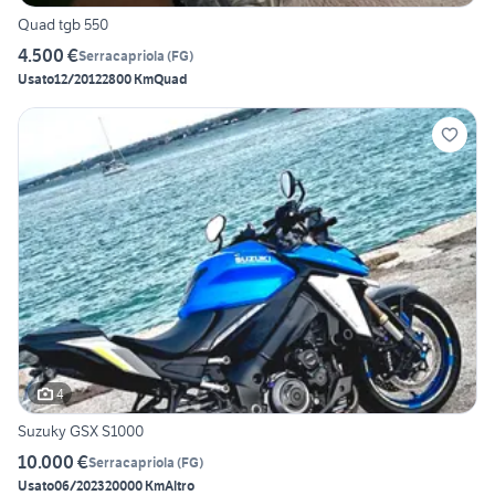
Quad tgb 550
4.500 €
Serracapriola
(
FG
)
Usato
12/2012
2800 Km
Quad
4
Suzuky GSX S1000
10.000 €
Serracapriola
(
FG
)
Usato
06/2023
20000 Km
Altro