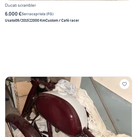
Ducati scrambler
6.000 €
Serracapriola
(
FG
)
Usato
09/2015
22000 Km
Custom / Café racer