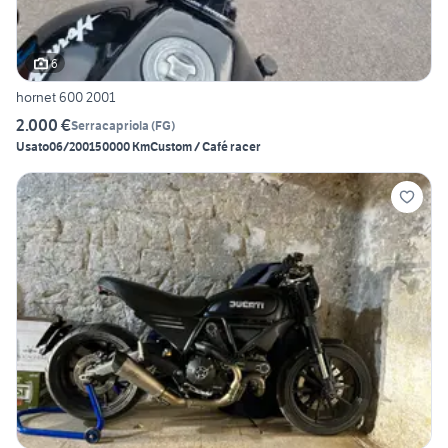
6
hornet 600 2001
2.000 €
Serracapriola
(
FG
)
Usato
06/2001
50000 Km
Custom / Café racer