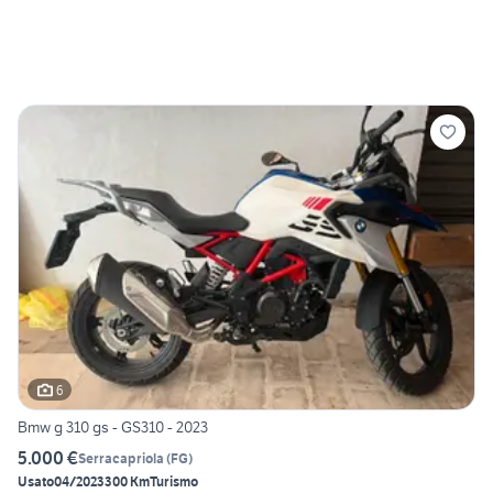
6
Bmw g 310 gs - GS310 - 2023
5.000 €
Serracapriola
(
FG
)
Usato
04/2023
300 Km
Turismo