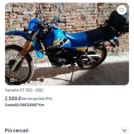
6
Yamaha XT 550 - 1982
2.500 €
Serracapriola
(
FG
)
Usato
01/1982
15687 Km
Più cercati