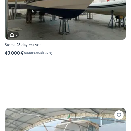
6
Stama 28 day cruiser
40.000 €
Manfredonia
(
FG
)