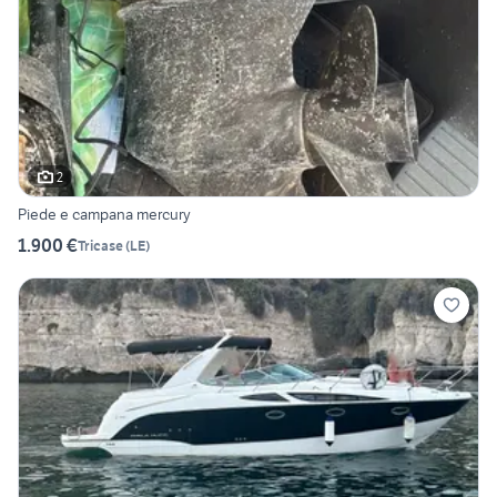
2
Piede e campana mercury
1.900 €
Tricase
(
LE
)