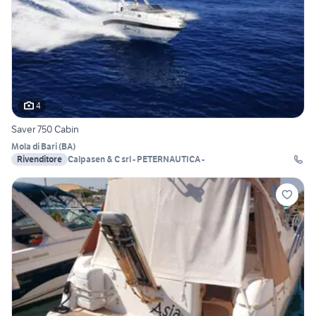
4
Saver 750 Cabin
Mola di Bari
(
BA
)
Rivenditore
Calpasen & C srl - PETERNAUTICA -