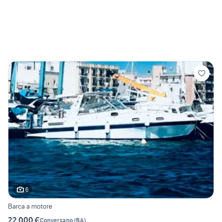
6
Barca a motore
22.000 €
Conversano
(
BA
)