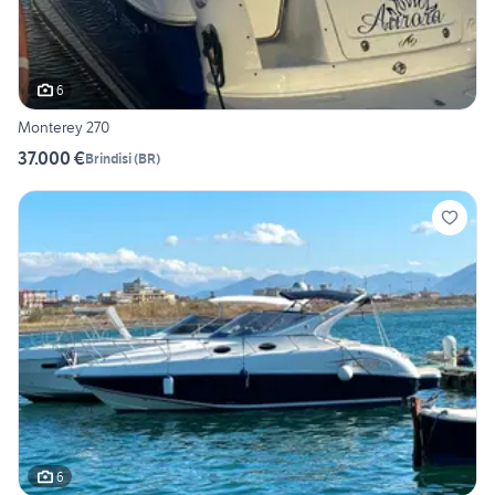
6
Monterey 270
37.000 €
Brindisi
(
BR
)
6