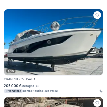
8
CRANCHI Z35 USATO
205.000 €
Mesagne
(
BR
)
Rivenditore
Centro Nautico Idea Verde