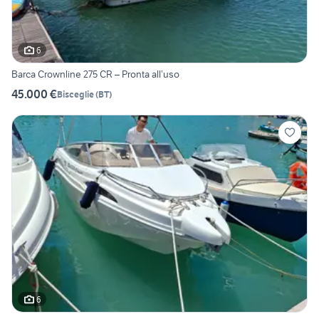
6
Barca Crownline 275 CR – Pronta all’uso
45.000 €
Bisceglie
(
BT
)
6