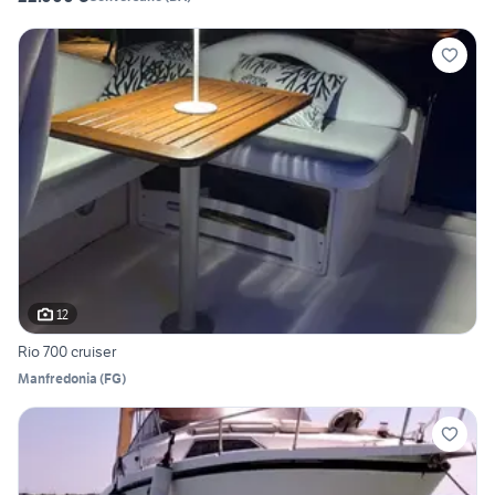
12
Rio 700 cruiser
Manfredonia
(
FG
)