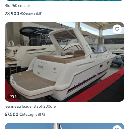
Rio 750 cruiser
28.900 €
Otranto
(
LE
)
6
jeanneau leader 8 soli 200ore
67.500 €
Mesagne
(
BR
)