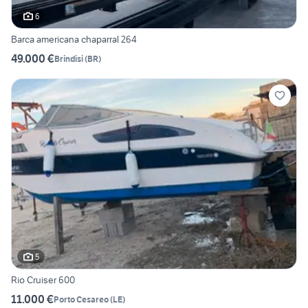
6
Barca americana chaparral 264
49.000 €
Brindisi
(
BR
)
5
Rio Cruiser 600
11.000 €
Porto Cesareo
(
LE
)