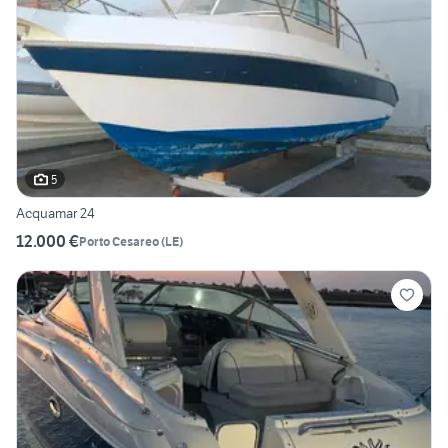
5
Acquamar 24
12.000 €
Porto Cesareo
(
LE
)