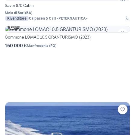
Saver 870 Cabin
Mola di Bari
(
BA
)
Rivenditore
Calpasen & C srl - PETERNAUTICA -
6
Gommone LOMAC 10.5 GRANTURISMO (2023)
160.000 €
Manfredonia
(
FG
)