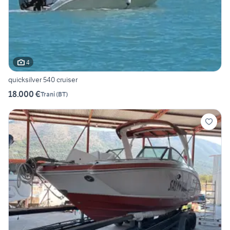
4
quicksilver 540 cruiser
18.000 €
Trani
(
BT
)