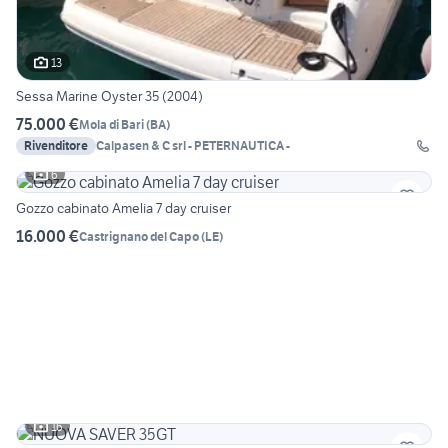
13
Sessa Marine Oyster 35 (2004)
75.000 €
Mola di Bari
(
BA
)
Rivenditore
Calpasen & C srl - PETERNAUTICA -
6
Gozzo cabinato Amelia 7 day cruiser
16.000 €
Castrignano del Capo
(
LE
)
16