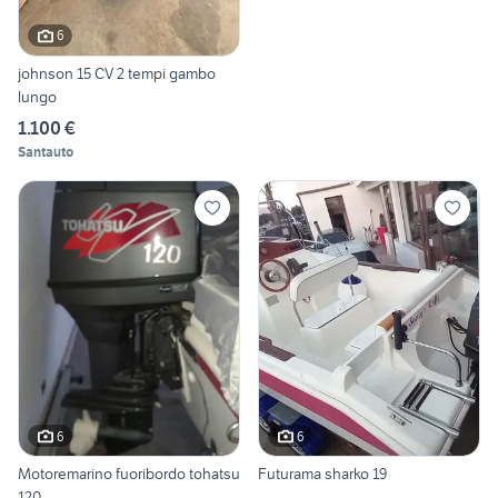
6
johnson 15 CV 2 tempi gambo
lungo
1.100 €
Santauto
6
6
Motoremarino fuoribordo tohatsu
Futurama sharko 19
120