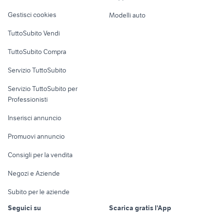
Veicoli commerciali
altro
Gestisci cookies
Modelli auto
Case vacanza
TuttoSubito Vendi
Uffici e Locali
TuttoSubito Compra
commerciali
Servizio TuttoSubito
elettronica
per la casa e la
sports e hobby
Servizio TuttoSubito per
persona
Informatica
Animali
Professionisti
Arredamento e
Console e
Accessori per
Casalinghi
Inserisci annuncio
Videogiochi
animali
Elettrodomestici
Promuovi annuncio
Audio/Video
Musica e Film
Giardino e Fai da te
Consigli per la vendita
Fotografia
Libri e Riviste
Abbigliamento e
Negozi e Aziende
Telefonia
Strumenti Musicali
Accessori
Subito per le aziende
Sports
Tutto per i bambini
Seguici su
Scarica gratis l'App
Biciclette