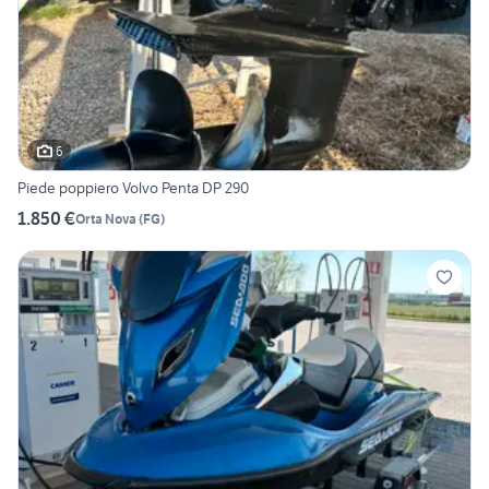
6
Piede poppiero Volvo Penta DP 290
1.850 €
Orta Nova
(
FG
)