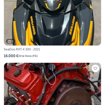
5
SeaDoo RXT-X 300 - 2021
16.000 €
Orta Nova
(
FG
)