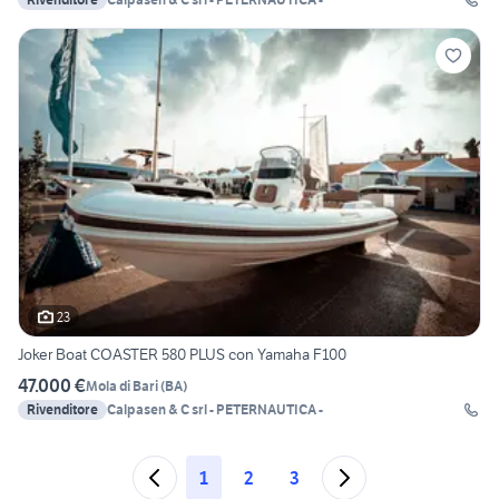
23
Joker Boat COASTER 580 PLUS con Yamaha F100
47.000 €
Mola di Bari
(
BA
)
Rivenditore
Calpasen & C srl - PETERNAUTICA -
1
2
3