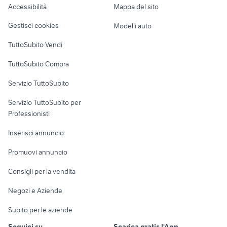
Accessibilità
Mappa del sito
Loft, mansarde e
Veicoli commerciali
altro
Gestisci cookies
Modelli auto
Case vacanza
TuttoSubito Vendi
Uffici e Locali
TuttoSubito Compra
commerciali
Servizio TuttoSubito
elettronica
per la casa e la
sports e hobby
Servizio TuttoSubito per
persona
Informatica
Animali
Professionisti
Arredamento e
Console e
Accessori per
Casalinghi
Inserisci annuncio
Videogiochi
animali
Elettrodomestici
Promuovi annuncio
Audio/Video
Musica e Film
Giardino e Fai da te
Consigli per la vendita
Fotografia
Libri e Riviste
Abbigliamento e
Negozi e Aziende
Telefonia
Strumenti Musicali
Accessori
Subito per le aziende
Sports
Tutto per i bambini
Seguici su
Scarica gratis l'App