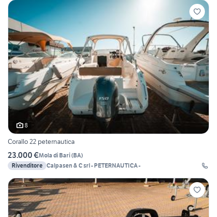
8
Corallo 22 peternautica
23.000 €
Mola di Bari
(
BA
)
Rivenditore
Calpasen & C srl - PETERNAUTICA -