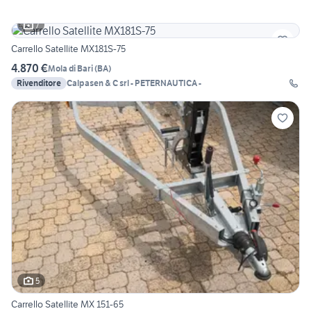
7
Carrello Satellite MX181S-75
4.870 €
Mola di Bari
(
BA
)
Rivenditore
Calpasen & C srl - PETERNAUTICA -
5
Carrello Satellite MX 151-65