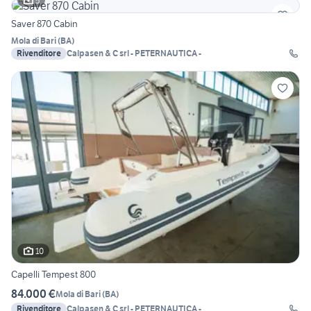
5
Saver 870 Cabin
Mola di Bari
(
BA
)
Rivenditore
Calpasen & C srl - PETERNAUTICA -
10
Capelli Tempest 800
84.000 €
Mola di Bari
(
BA
)
Rivenditore
Calpasen & C srl - PETERNAUTICA -