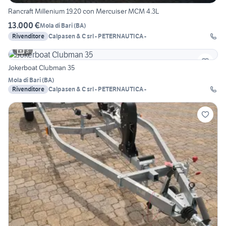
Rancraft Millenium 19.20 con Mercuiser MCM 4.3L
13.000 €
Mola di Bari
(
BA
)
Rivenditore
Calpasen & C srl - PETERNAUTICA -
3
Jokerboat Clubman 35
Mola di Bari
(
BA
)
Rivenditore
Calpasen & C srl - PETERNAUTICA -