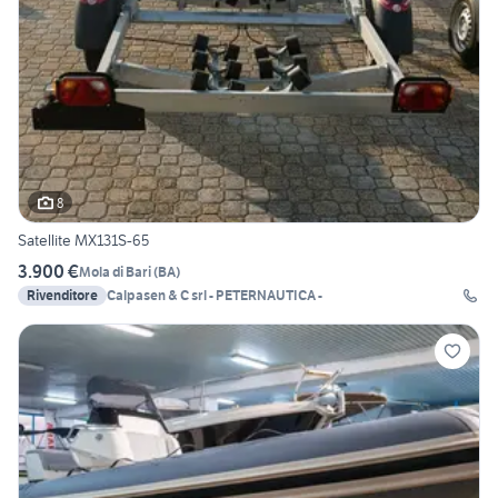
8
Satellite MX131S-65
3.900 €
Mola di Bari
(
BA
)
Rivenditore
Calpasen & C srl - PETERNAUTICA -