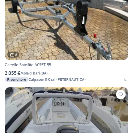
8
Carrello Satellite A075T-55
2.055 €
Mola di Bari
(
BA
)
Rivenditore
Calpasen & C srl - PETERNAUTICA -