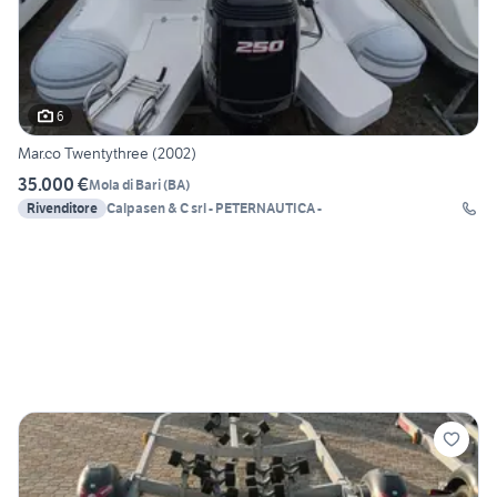
6
Mar.co Twentythree (2002)
35.000 €
Mola di Bari
(
BA
)
Rivenditore
Calpasen & C srl - PETERNAUTICA -