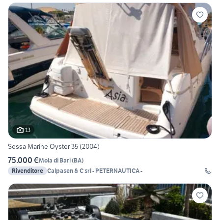
13
Sessa Marine Oyster 35 (2004)
75.000 €
Mola di Bari
(
BA
)
Rivenditore
Calpasen & C srl - PETERNAUTICA -