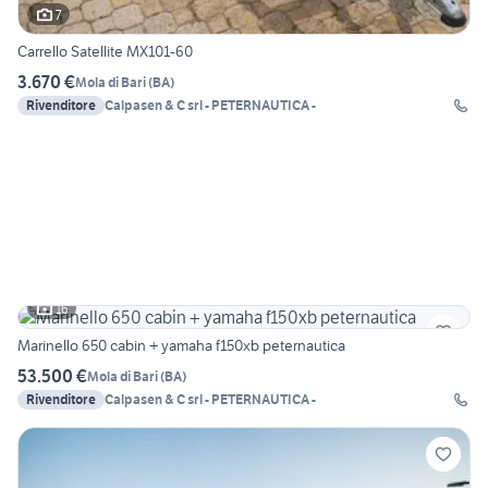
7
Carrello Satellite MX101-60
3.670 €
Mola di Bari
(
BA
)
Rivenditore
Calpasen & C srl - PETERNAUTICA -
16
Marinello 650 cabin + yamaha f150xb peternautica
53.500 €
Mola di Bari
(
BA
)
Rivenditore
Calpasen & C srl - PETERNAUTICA -