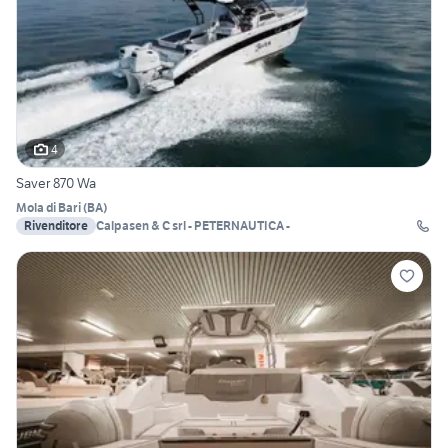
4
Saver 870 Wa
Mola di Bari
(
BA
)
Rivenditore
Calpasen & C srl - PETERNAUTICA -