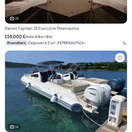
28
Ranieri Cayman 28 Executive Peternautica
159.000 €
Mola di Bari
(
BA
)
Rivenditore
Calpasen & C srl - PETERNAUTICA -
14