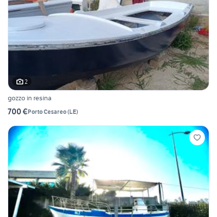
2
gozzo in resina
700 €
Porto Cesareo
(
LE
)