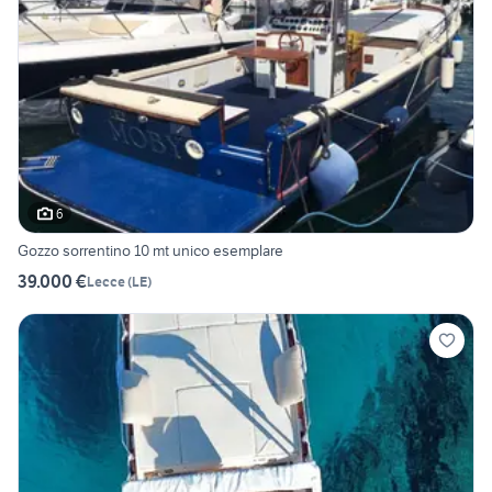
6
Gozzo sorrentino 10 mt unico esemplare
39.000 €
Lecce
(
LE
)