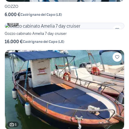
GOZZO
6.000 €
Castrignano del Capo
(
LE
)
6
Gozzo cabinato Amelia 7 day cruiser
16.000 €
Castrignano del Capo
(
LE
)
6