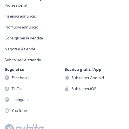
Informatica
Animali
Professionisti
Arredamento e
Console e
Accessori per
Casalinghi
Inserisci annuncio
Videogiochi
animali
Elettrodomestici
Promuovi annuncio
Audio/Video
Musica e Film
Giardino e Fai da te
Consigli per la vendita
Fotografia
Libri e Riviste
Abbigliamento e
Negozi e Aziende
Telefonia
Strumenti Musicali
Accessori
Subito per le aziende
Sports
Tutto per i bambini
Seguici su
Scarica gratis l'App
Biciclette
Facebook
Subito per Android
Collezionismo
TikTok
Subito per iOS
Instagram
YouTube