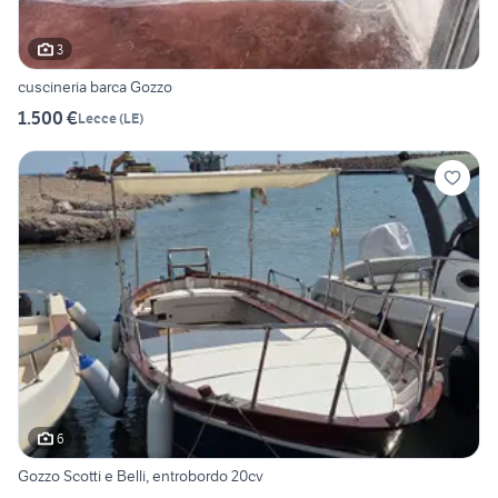
3
cuscineria barca Gozzo
1.500 €
Lecce
(
LE
)
6
Gozzo Scotti e Belli, entrobordo 20cv