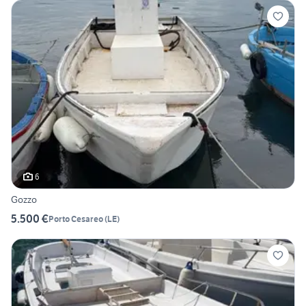
6
Gozzo
5.500 €
Porto Cesareo
(
LE
)