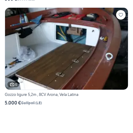
6
Gozzo ligure 5,2m , 8CV Arona, Vela Latina
5.000 €
Gallipoli
(
LE
)