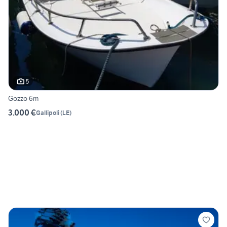
5
Gozzo 6m
3.000 €
Gallipoli
(
LE
)