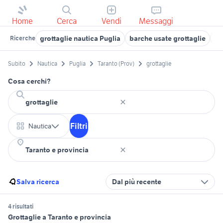
Home
Cerca
Vendi
Messaggi
grottaglie nautica Puglia
barche usate grottaglie
go
Ricerche
Subito
Nautica
Puglia
Taranto (Prov)
grottaglie
Cosa cerchi?
Filtri
Nautica
Salva ricerca
Dal più recente
4 risultati
Grottaglie a Taranto e provincia