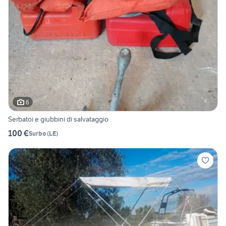
6
Serbatoi e giubbini di salvataggio
100 €
Surbo
(
LE
)