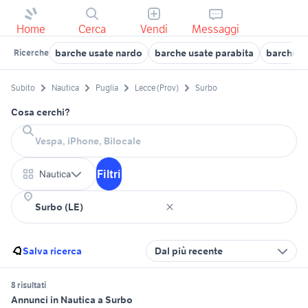
Home
Cerca
Vendi
Messaggi
barche usate nardo
barche usate parabita
barche u
Ricerche
Subito
Nautica
Puglia
Lecce (Prov)
Surbo
Cosa cerchi?
Filtri
Nautica
Salva ricerca
Dal più recente
8 risultati
Annunci in Nautica a Surbo