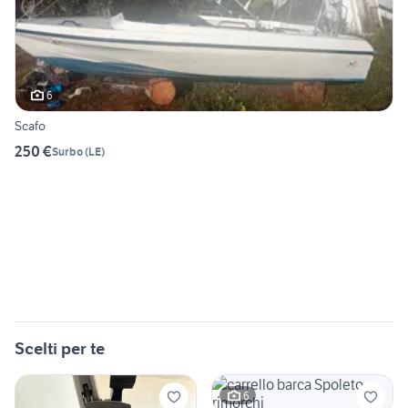
6
Scafo
250 €
Surbo
(
LE
)
Scelti per te
6