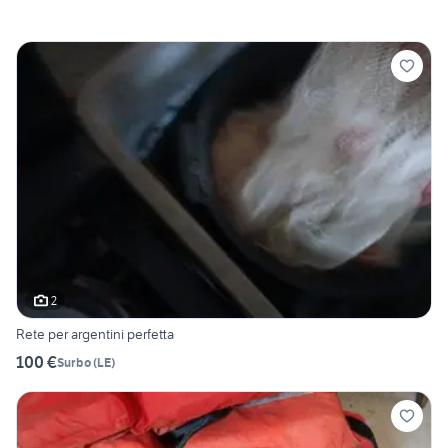
2
Rete per argentini perfetta
100 €
Surbo
(
LE
)