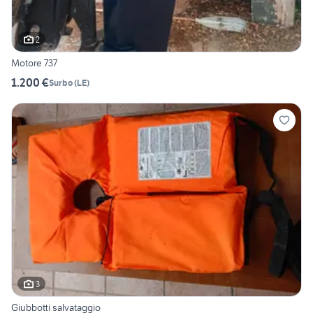
2
Motore 737
1.200 €
Surbo
(
LE
)
3
Giubbotti salvataggio