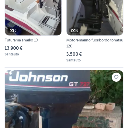
6
6
Futurama sharko 19
Motoremarino fuoribordo tohatsu
120
13.900 €
3.500 €
Santauto
Santauto