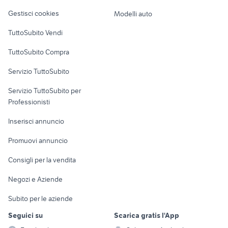
Veicoli commerciali
offerte lavoro corridonia
cerco lavoro merate
altro
provincia
Gestisci cookies
Modelli auto
commessa telefonia
Case vacanza
TuttoSubito Vendi
Uffici e Locali
TuttoSubito Compra
commerciali
Servizio TuttoSubito
elettronica
per la casa e la
sports e hobby
Servizio TuttoSubito per
persona
Informatica
Animali
Professionisti
Arredamento e
Console e
Accessori per
Casalinghi
Inserisci annuncio
Videogiochi
animali
Elettrodomestici
Promuovi annuncio
Audio/Video
Musica e Film
Giardino e Fai da te
Consigli per la vendita
Fotografia
Libri e Riviste
Abbigliamento e
Negozi e Aziende
Telefonia
Strumenti Musicali
Accessori
Subito per le aziende
Sports
Tutto per i bambini
Seguici su
Scarica gratis l'App
Biciclette