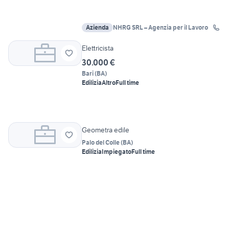
Azienda
NHRG SRL – Agenzia per il Lavoro
Elettricista
30.000 €
Bari
(
BA
)
Edilizia
Altro
Full time
Geometra edile
Palo del Colle
(
BA
)
Edilizia
Impiegato
Full time