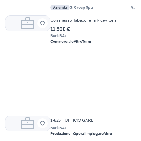
Azienda
Gi Group Spa
Commesso Tabaccheria Ricevitoria
11.500 €
Bari
(
BA
)
Commerciale
Altro
Turni
17525 | UFFICIO GARE
Bari
(
BA
)
Produzione - Operai
Impiegato
Altro