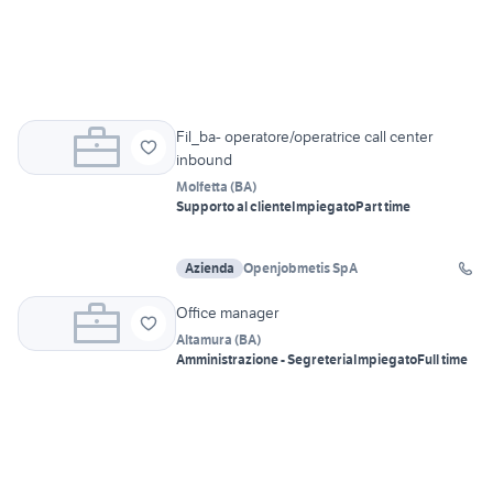
Fil_ba- operatore/operatrice call center
inbound
Molfetta
(
BA
)
Supporto al cliente
Impiegato
Part time
Azienda
Openjobmetis SpA
Office manager
Altamura
(
BA
)
Amministrazione - Segreteria
Impiegato
Full time