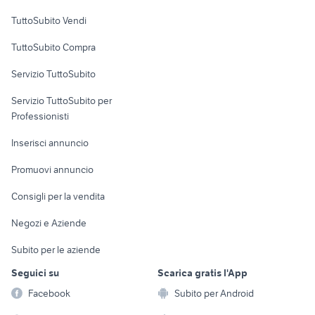
Case vacanza
offerte lavoro muratore Palermo
TuttoSubito Vendi
lavoro tricase
provincia
Uffici e Locali
TuttoSubito Compra
commerciali
Servizio TuttoSubito
elettronica
per la casa e la
sports e hobby
Servizio TuttoSubito per
persona
Informatica
Animali
Professionisti
Arredamento e
Console e
Accessori per
Casalinghi
Inserisci annuncio
Videogiochi
animali
Elettrodomestici
Promuovi annuncio
Audio/Video
Musica e Film
Giardino e Fai da te
Consigli per la vendita
Fotografia
Libri e Riviste
Abbigliamento e
Negozi e Aziende
Telefonia
Strumenti Musicali
Accessori
Subito per le aziende
Sports
Tutto per i bambini
Seguici su
Scarica gratis l'App
Biciclette
Facebook
Subito per Android
Collezionismo