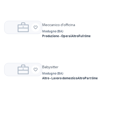
Meccanico d'officina
Modugno
(
BA
)
Produzione - Operai
Altro
Full time
Babysitter
Modugno
(
BA
)
Altro - Lavoro domestico
Altro
Part time