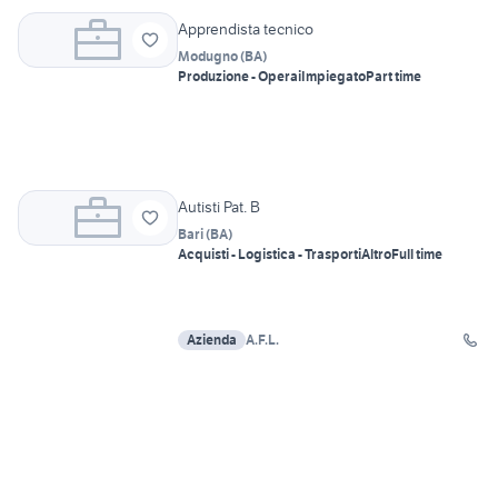
Apprendista tecnico
Modugno
(
BA
)
Produzione - Operai
Impiegato
Part time
Autisti Pat. B
Bari
(
BA
)
Acquisti - Logistica - Trasporti
Altro
Full time
Azienda
A.F.L.