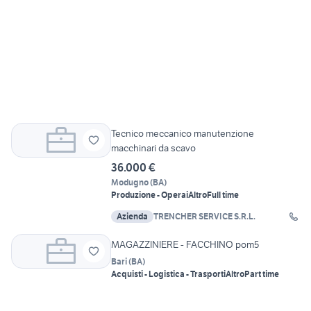
Tecnico meccanico manutenzione
macchinari da scavo
36.000 €
Modugno
(
BA
)
Produzione - Operai
Altro
Full time
Azienda
TRENCHER SERVICE S.R.L.
MAGAZZINIERE - FACCHINO pom5
Bari
(
BA
)
Acquisti - Logistica - Trasporti
Altro
Part time