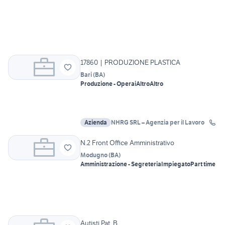
17860 | PRODUZIONE PLASTICA
Bari
(
BA
)
Produzione - Operai
Altro
Altro
Azienda
NHRG SRL – Agenzia per il Lavoro
N.2 Front Office Amministrativo
Modugno
(
BA
)
Amministrazione - Segreteria
Impiegato
Part time
Autisti Pat. B