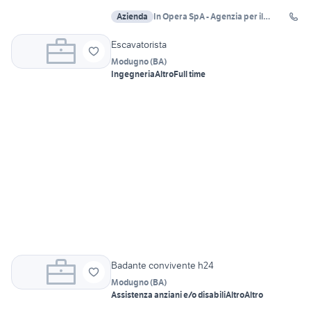
Azienda
In Opera SpA - Agenzia per il
Lavoro
Escavatorista
Modugno
(
BA
)
Ingegneria
Altro
Full time
Badante convivente h24
Modugno
(
BA
)
Assistenza anziani e/o disabili
Altro
Altro