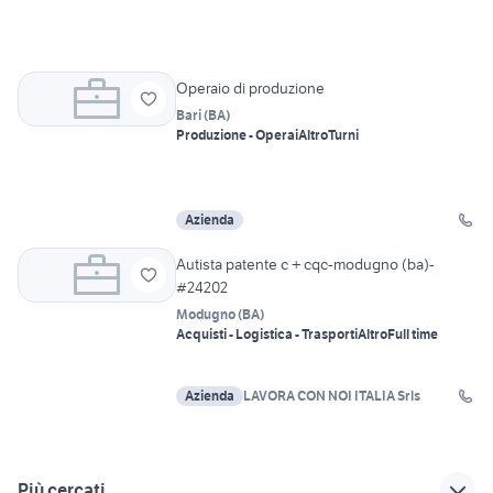
Operaio di produzione
Bari
(
BA
)
Produzione - Operai
Altro
Turni
Azienda
Autista patente c + cqc-modugno (ba)-
#24202
Modugno
(
BA
)
Acquisti - Logistica - Trasporti
Altro
Full time
Azienda
LAVORA CON NOI ITALIA Srls
Più cercati