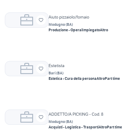
Aiuto pizzaiolo/fornaio
Modugno
(
BA
)
Produzione - Operai
Impiegato
Altro
Estetista
Bari
(
BA
)
Estetica - Cura della persona
Altro
Part time
ADDETTO/A PICKING - Cod. 8
Modugno
(
BA
)
Acquisti - Logistica - Trasporti
Altro
Part time