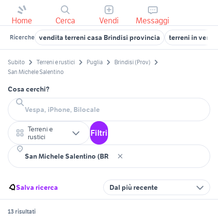
Home
Cerca
Vendi
Messaggi
vendita terreni casa Brindisi provincia
terreni in vendi
Ricerche
Subito
Terreni e rustici
Puglia
Brindisi (Prov)
San Michele Salentino
Cosa cerchi?
Terreni e
Filtri
rustici
Salva ricerca
Dal più recente
13 risultati