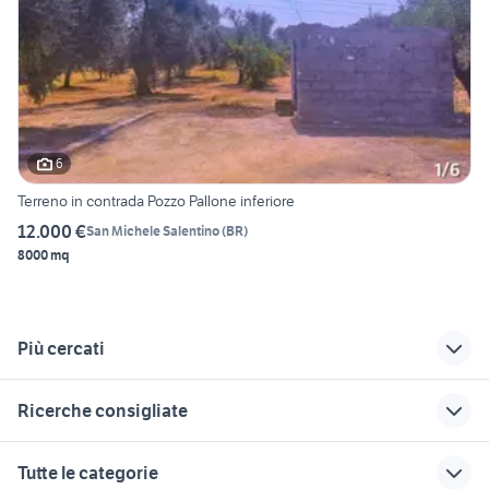
6
Terreno in contrada Pozzo Pallone inferiore
12.000 €
San Michele Salentino
(
BR
)
8000 mq
Più cercati
Correlati
Richerche simili
Suggerimenti
Ricerche consigliate
vendita terreni
vendita terreni
terreni in vendita
edificabile Brindisi
Biccari
cerignola
cedesi attivitÃƒÂ maneggio
terreni in vendita piemonte
Tutte le categorie
edificabile brindisi e
terreni in vendita
vendita terreni
vendo terreno con casa mobile
terreni in vendita budoni