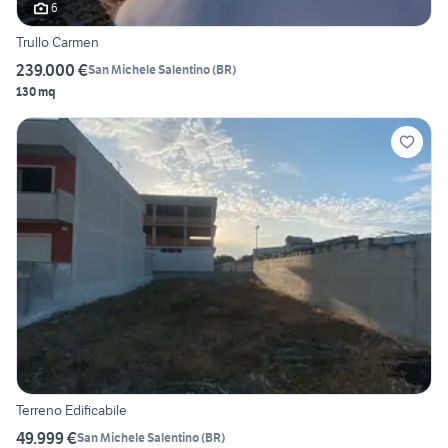
6
Trullo Carmen
239.000 €
San Michele Salentino
(
BR
)
130 mq
Terreno Edificabile
49.999 €
San Michele Salentino
(
BR
)