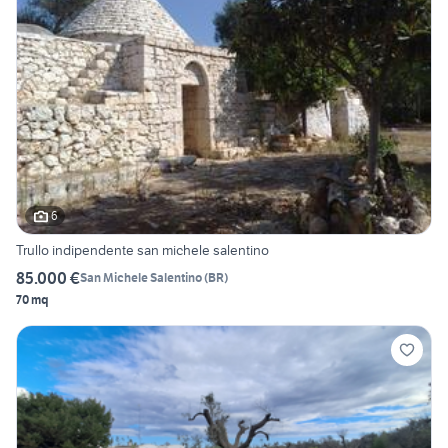
6
Trullo indipendente san michele salentino
85.000 €
San Michele Salentino
(
BR
)
70 mq