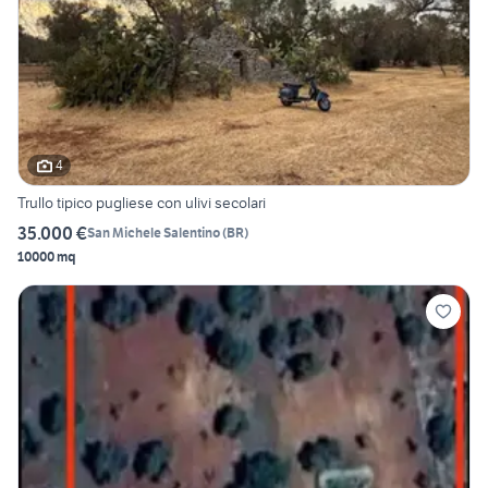
4
Trullo tipico pugliese con ulivi secolari
35.000 €
San Michele Salentino
(
BR
)
10000 mq