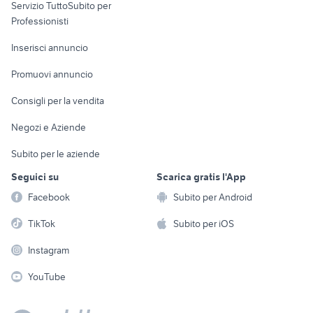
Servizio TuttoSubito per
persona
Informatica
Animali
Professionisti
Arredamento e
Console e
Accessori per
Casalinghi
Inserisci annuncio
Videogiochi
animali
Elettrodomestici
Promuovi annuncio
Audio/Video
Musica e Film
Giardino e Fai da te
Consigli per la vendita
Fotografia
Libri e Riviste
Abbigliamento e
Negozi e Aziende
Telefonia
Strumenti Musicali
Accessori
Subito per le aziende
Sports
Tutto per i bambini
Seguici su
Scarica gratis l'App
Biciclette
Facebook
Subito per Android
Collezionismo
TikTok
Subito per iOS
Instagram
YouTube