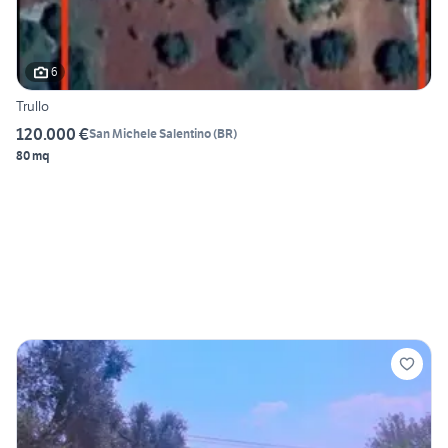
6
Trullo
120.000 €
San Michele Salentino
(
BR
)
80 mq