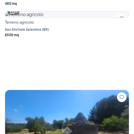
480 mq
6
Terreno agricolo
San Michele Salentino
(
BR
)
8500 mq