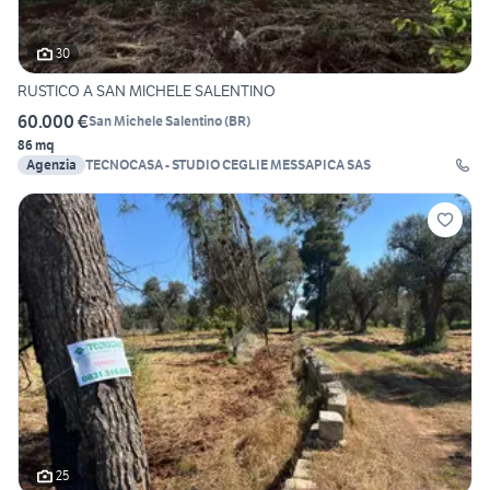
30
RUSTICO A SAN MICHELE SALENTINO
60.000 €
San Michele Salentino
(
BR
)
86 mq
Agenzia
TECNOCASA - STUDIO CEGLIE MESSAPICA SAS
25