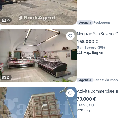
25
Agenzia
RockAgent
Negozio San Severo [C
168.000 €
San Severo
(
FG
)
115 mq
1 Bagno
12
Agenzia
Gabetti via Chec
Severo
Attività Commerciale T
70.000 €
Trani
(
BT
)
220 mq