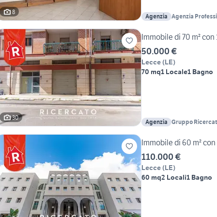
8
Agenzia
Agenzia Professi
Immobile di 70 m² con 
50.000 €
Lecce
(
LE
)
70 mq
1 Locale
1 Bagno
30
Agenzia
Gruppo Ricercat
Immobile di 60 m² con 
110.000 €
Lecce
(
LE
)
60 mq
2 Locali
1 Bagno