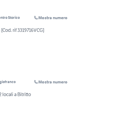
Mostra numero
ntro Storico
[Cod. rif 3319716VCG]
Mostra numero
ggiofranco
locali a Bitritto