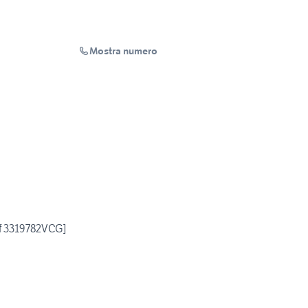
Mostra numero
if 3319782VCG]