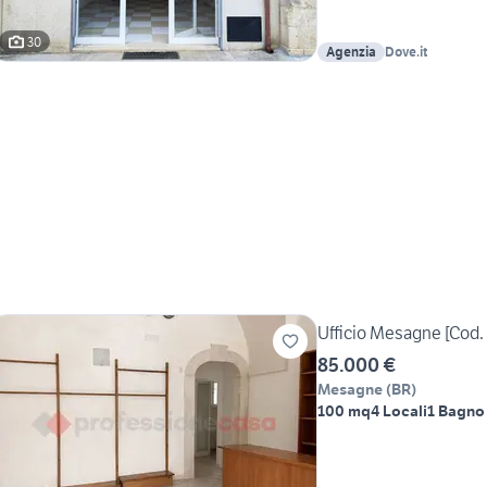
30
Agenzia
Dove.it
Ufficio Mesagne [Cod. 
85.000 €
Mesagne
(
BR
)
100 mq
4 Locali
1 Bagno