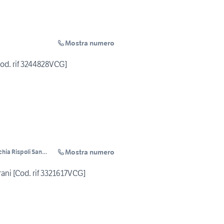
Mostra numero
od. rif 3244828VCG]
Mostra numero
chia Rispoli San
rani [Cod. rif 3321617VCG]