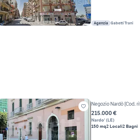
Agenzia
Gabetti Trani
Negozio Nardò [Cod. r
215.000 €
Nardo'
(
LE
)
150 mq
2 Locali
2 Bagni