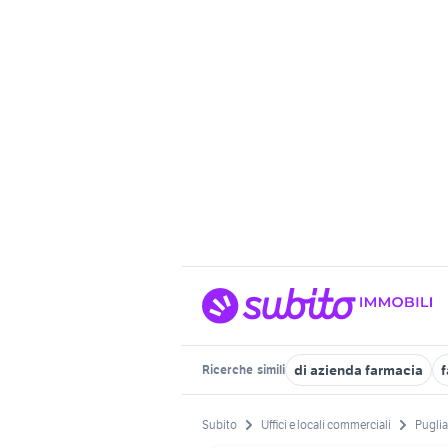
di azienda farmacia
f
Ricerche
simili
Subito
Uffici e locali commerciali
Puglia