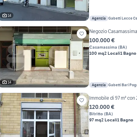
14
Agenzia
Gabetti Lecce Ce
Negozio Casamassima 
100.000 €
Casamassima
(
BA
)
100 mq
2 Locali
1 Bagno
14
Agenzia
Gabetti Bari Po
Immobile di 97 m² con 2 
120.000 €
Bitritto
(
BA
)
97 mq
2 Locali
1 Bagno