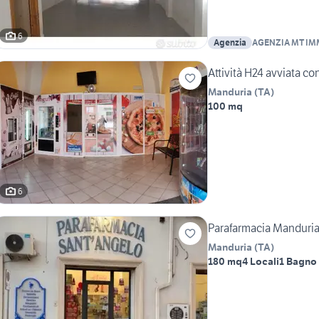
6
Agenzia
AGENZIA MT IM
Attività H24 avviata co
Manduria
(
TA
)
100 mq
6
Parafarmacia Manduri
Manduria
(
TA
)
180 mq
4 Locali
1 Bagno