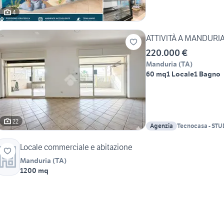
4
ATTIVITÀ A MANDURI
220.000 €
Manduria
(
TA
)
60 mq
1 Locale
1 Bagno
22
Agenzia
Tecnocasa - ST
CENTRO srl
Locale commerciale e abitazione
Manduria
(
TA
)
1200 mq