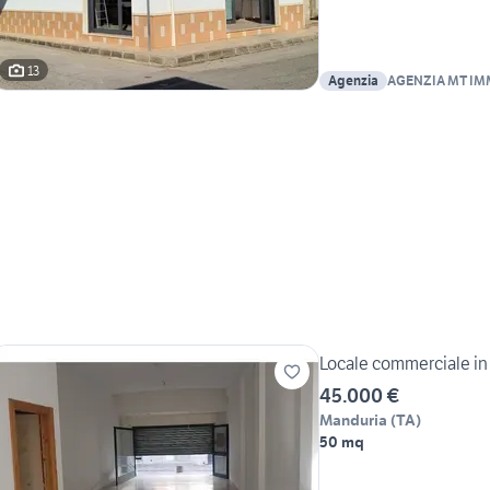
13
Agenzia
AGENZIA MT IM
Locale commerciale in
45.000 €
Manduria
(
TA
)
50 mq