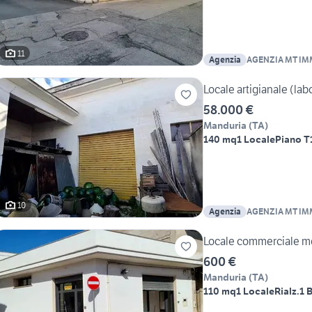
11
Agenzia
AGENZIA MT IM
Locale artigianale (lab
58.000 €
Manduria
(
TA
)
140 mq
1 Locale
Piano T
10
Agenzia
AGENZIA MT IM
Locale commerciale m
600 €
Manduria
(
TA
)
110 mq
1 Locale
Rialz.
1 