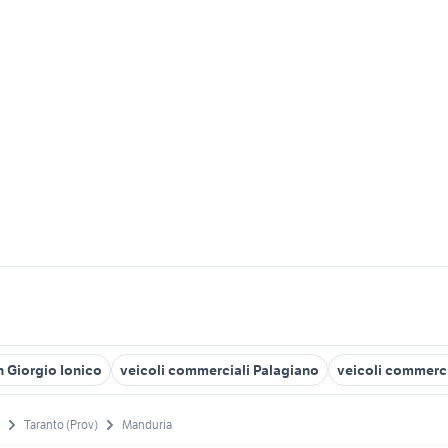
n Giorgio Ionico
veicoli commerciali Palagiano
veicoli commerc
Taranto (Prov)
Manduria