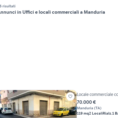
6 risultati
nnunci in Uffici e locali commerciali a Manduria
Locale commerciale co
70.000 €
Manduria
(
TA
)
119 mq
2 Locali
Rialz.
1 