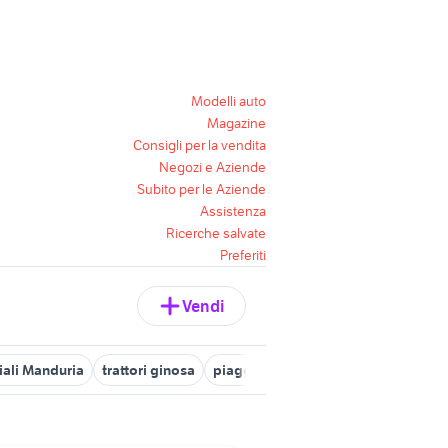
Modelli auto
Magazine
Consigli per la vendita
Negozi e Aziende
Subito per le Aziende
Assistenza
Ricerche salvate
Preferiti
Vendi
iali Manduria
trattori ginosa
piaggio veicoli commerciali Tarant