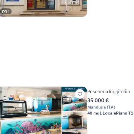
4
Pescheria friggitoriia
35.000 €
Manduria
(
TA
)
40 mq
1 Locale
Piano T
1