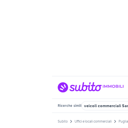
veicoli commerciali Sa
Ricerche
simili
Subito
Uffici e locali commerciali
Puglia