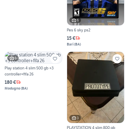
6
Pes 6 sky ps2
15 €
Bari
(
BA
)
3
Play station 4 slim 500 gb +3
controller+fifa 26
180 €
Modugno
(
BA
)
3
PLAYSTATION 4 slim 800 gb