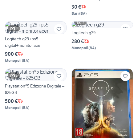
30 €
Bari
(
BA
)
3
4
Logitech g29
Logitech g29+ps5
280 €
digital+monitor acer
Monopoli
(
BA
)
900 €
Monopoli
(
BA
)
3
Playstation®5 Edizione Digitale –
825GB
500 €
Monopoli
(
BA
)