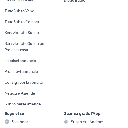
Modelli auto
Case vacanza
TuttoSubito Vendi
Uffici e Locali
TuttoSubito Compra
commerciali
Servizio TuttoSubito
elettronica
per la casa e la
sports e hobby
Servizio TuttoSubito per
persona
Informatica
Animali
Professionisti
Arredamento e
Console e
Accessori per
Casalinghi
Inserisci annuncio
Videogiochi
animali
Elettrodomestici
Promuovi annuncio
Audio/Video
Musica e Film
Giardino e Fai da te
Consigli per la vendita
Fotografia
Libri e Riviste
Abbigliamento e
Negozi e Aziende
Telefonia
Strumenti Musicali
Accessori
Subito per le aziende
Sports
Tutto per i bambini
Seguici su
Scarica gratis l'App
Biciclette
Facebook
Subito per Android
Collezionismo