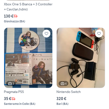
Xbox One S Bianca + 3 Controller
+ Cavi(lan,hdmi)
130 €
Giovinazzo
(
BA
)
3
4
Pragmata PS5
Nintendo Switch
35 €
320 €
Santeramo in Colle
(
BA
)
Bari
(
BA
)