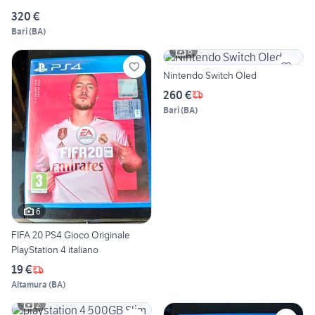
320 €
Bari
(
BA
)
6
Nintendo Switch Oled
260 €
Bari
(
BA
)
6
FIFA 20 PS4 Gioco Originale
PlayStation 4 italiano
19 €
Altamura
(
BA
)
2