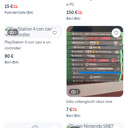
e PC
15 €
150 €
Palo del Colle
(
BA
)
Bari
(
BA
)
2
PlayStation 4 con cavi e un
controller
80 €
Bari
(
BA
)
2
lotto videogiochi xbox one
7 €
Bari
(
BA
)