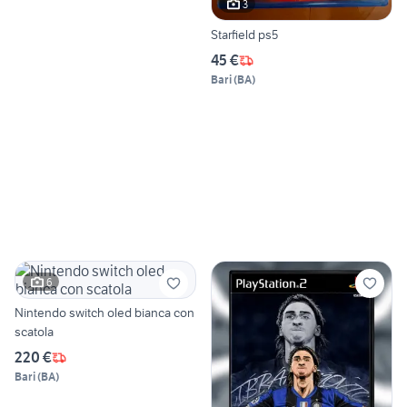
3
Starfield ps5
45 €
Bari
(
BA
)
6
Nintendo switch oled bianca con
scatola
220 €
Bari
(
BA
)