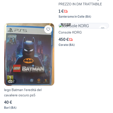
PREZZO IN DM TRATTABILE
1 €
Santeramo in Colle
(
BA
)
3
Console KORG
450 €
Corato
(
BA
)
2
lego Batman l'eredità del
cavaliere oscuro ps5
40 €
Bari
(
BA
)