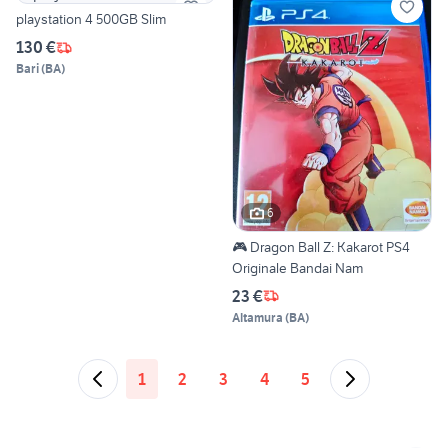
playstation 4 500GB Slim
130 €
Bari
(
BA
)
6
🎮 Dragon Ball Z: Kakarot PS4
Originale Bandai Nam
23 €
Altamura
(
BA
)
1
2
3
4
5