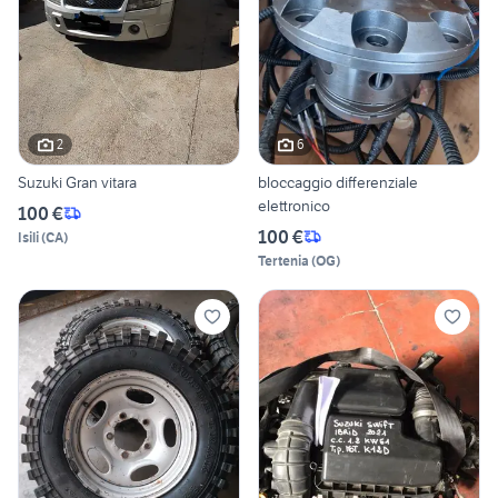
2
6
Suzuki Gran vitara
bloccaggio differenziale
elettronico
100 €
100 €
Isili
(
CA
)
Tertenia
(
OG
)