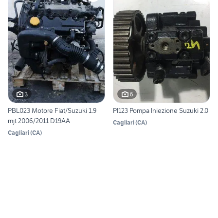
3
6
PBL023 Motore Fiat/Suzuki 1.9
PI123 Pompa Iniezione Suzuki 2.0
mjt 2006/2011 D19AA
Cagliari
(
CA
)
Cagliari
(
CA
)