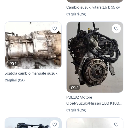
Cambio suzuki vitara 1.6 b 95 cv
Cagliari
(
CA
)
2
Scatola cambio manuale suzuki
Cagliari
(
CA
)
7
PBL192 Motore
Opel/Suzuki/Nissan 1.0B K10B
[08/--]
Cagliari
(
CA
)