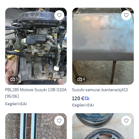
5
4
PBL285 Motore Suzuki 1.0B G10A
Suzuki samurai /santana/sj413
[95/06]
120 €
Cagliari
(
CA
)
Cagliari
(
CA
)