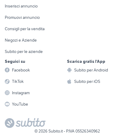
Console e
Accessori per
Casalinghi
Inserisci annuncio
Videogiochi
animali
Elettrodomestici
Promuovi annuncio
Audio/Video
Musica e Film
Giardino e Fai da te
Consigli per la vendita
Fotografia
Libri e Riviste
Abbigliamento e
Negozi e Aziende
Telefonia
Strumenti Musicali
Accessori
Subito per le aziende
Sports
Tutto per i bambini
Seguici su
Scarica gratis l'App
Biciclette
Facebook
Subito per Android
Collezionismo
TikTok
Subito per iOS
Instagram
YouTube
©
2026
Subito.it - P.IVA 05526340962