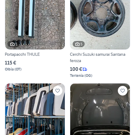
5
5
Portapacchi THULE
Cerchi Suzuki samurai Santana
feroza
115 €
100 €
Olbia
(
OT
)
Tertenia
(
OG
)