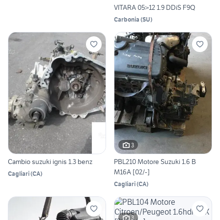
VITARA 05>12 1.9 DDiS F9Q
Carbonia
(
SU
)
3
Cambio suzuki ignis 1.3 benz
PBL210 Motore Suzuki 1.6 B
M16A [02/-]
Cagliari
(
CA
)
Cagliari
(
CA
)
3