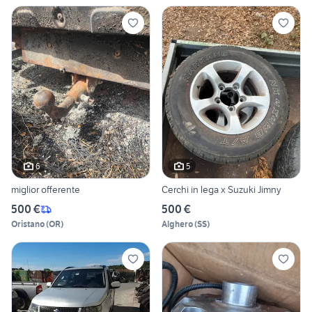
6
5
miglior offerente
Cerchi in lega x Suzuki Jimny
500 €
500 €
Oristano
(
OR
)
Alghero
(
SS
)