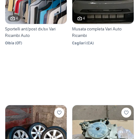
4
4
Sportelli ant/post dx/sx Vari
Musata completa Vari Auto
Ricambi Auto
Ricambi
Olbia
(
OT
)
Cagliari
(
CA
)