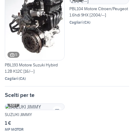
PBL104 Motore Citroen/Peugeot
1.6hdi 9HX [2004/--]
Cagliari
(
CA
)
5
PBL193 Motore Suzuki Hybird
1.2B K12C [16/--]
Cagliari
(
CA
)
Scelti per te
3
SUZUKI JIMMY
1 €
MP MOTOR