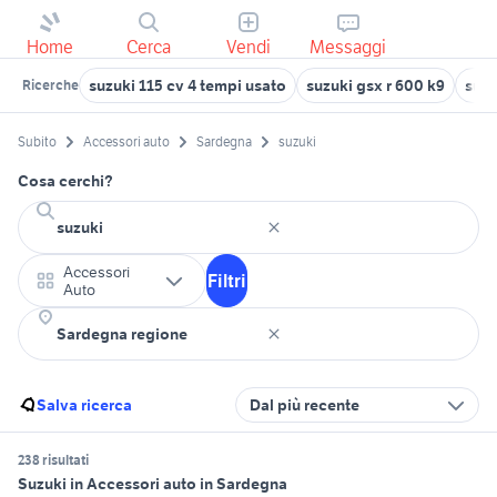
Home
Cerca
Vendi
Messaggi
suzuki 115 cv 4 tempi usato
suzuki gsx r 600 k9
suzu
Ricerche
Subito
Accessori auto
Sardegna
suzuki
Cosa cerchi?
Accessori
Filtri
Auto
Salva ricerca
Dal più recente
238 risultati
Suzuki in Accessori auto in Sardegna