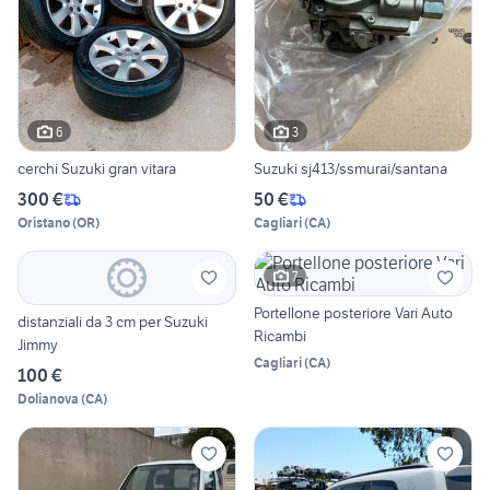
6
3
cerchi Suzuki gran vitara
Suzuki sj413/ssmurai/santana
300 €
50 €
Oristano
(
OR
)
Cagliari
(
CA
)
7
Portellone posteriore Vari Auto
distanziali da 3 cm per Suzuki
Ricambi
Jimmy
Cagliari
(
CA
)
100 €
Dolianova
(
CA
)