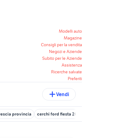
Modelli auto
Magazine
Consigli per la vendita
Negozi e Aziende
Subito per le Aziende
Assistenza
Ricerche salvate
Preferiti
Vendi
escia provincia
cerchi ford fiesta 2009 accessori auto
ford fies