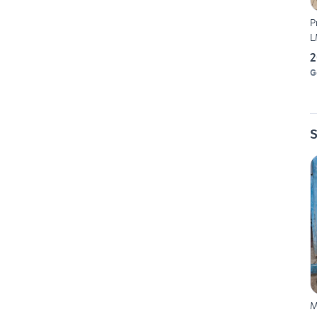
P
L
2
G
S
M