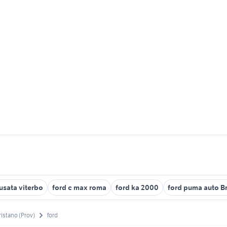
 usata viterbo
ford c max roma
ford ka 2000
ford puma auto Br
istano (Prov)
ford