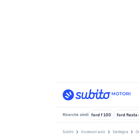
ford f 100
ford fiesta
Ricerche
simili
Subito
Accessori auto
Sardegna
Or