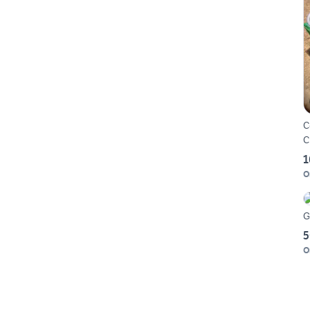
C
C
1
O
G
5
O