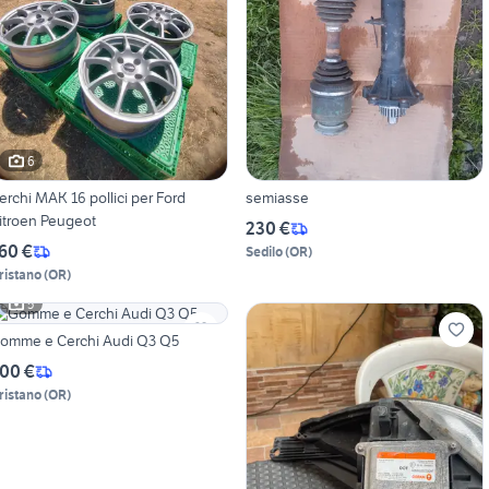
6
erchi MAK 16 pollici per Ford
semiasse
itroen Peugeot
230 €
60 €
Sedilo
(
OR
)
ristano
(
OR
)
5
omme e Cerchi Audi Q3 Q5
00 €
ristano
(
OR
)