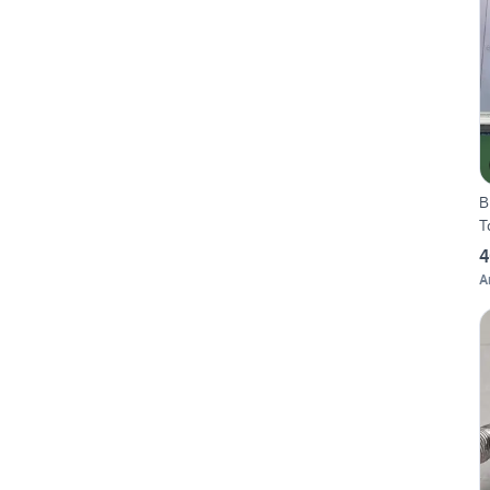
B
T
4
A