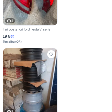
2
Fari posteriori ford fiesta VI serie
19 €
Terralba
(
OR
)
3