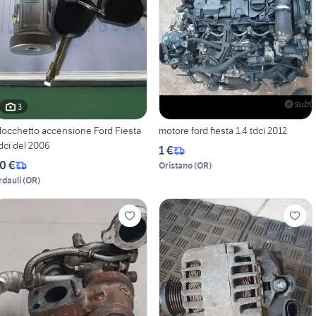
3
locchetto accensione Ford Fiesta
motore ford fiesta 1.4 tdci 2012
dci del 2006
1 €
0 €
Oristano
(
OR
)
rdauli
(
OR
)