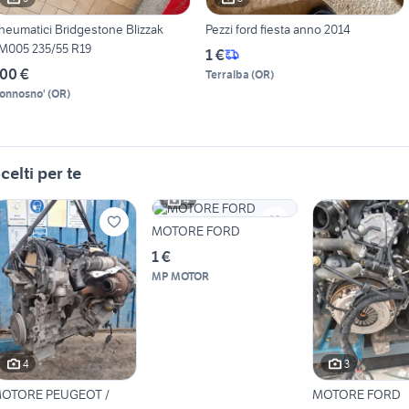
neumatici Bridgestone Blizzak
Pezzi ford fiesta anno 2014
M005 235/55 R19
1 €
00 €
Terralba
(
OR
)
onnosno'
(
OR
)
celti per te
4
MOTORE FORD
1 €
MP MOTOR
4
3
OTORE PEUGEOT /
MOTORE FORD