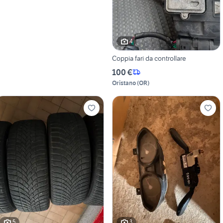
4
Coppia fari da controllare
100 €
Oristano
(
OR
)
5
3