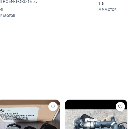
ITROEN/ FORD 1.6 8v
1 €
usato)
 €
MP MOTOR
P MOTOR