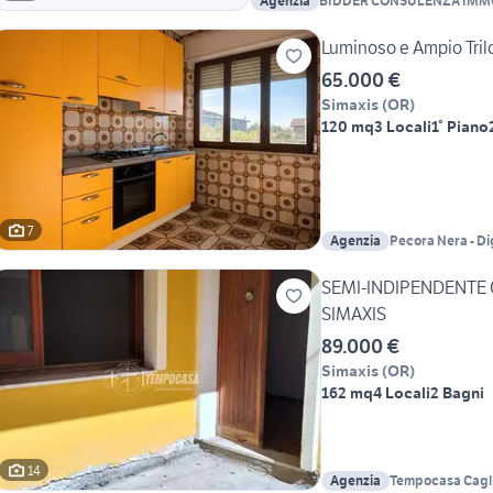
Agenzia
BIDDER CONSULENZA IMM
Luminoso e Ampio Tril
65.000 €
Simaxis
(
OR
)
120 mq
3 Locali
1° Piano
7
Agenzia
Pecora Nera - Dig
SEMI-INDIPENDENTE C
SIMAXIS
89.000 €
Simaxis
(
OR
)
162 mq
4 Locali
2 Bagni
14
Agenzia
Tempocasa Cagli