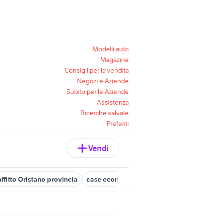
Modelli auto
Magazine
Consigli per la vendita
Negozi e Aziende
Subito per le Aziende
Assistenza
Ricerche salvate
Preferiti
Vendi
affitto Oristano provincia
case economiche a cabras
vendita app