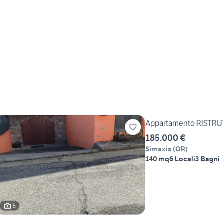
Appartamento RISTRUT
185.000 €
Simaxis
(
OR
)
140 mq
6 Locali
3 Bagni
6