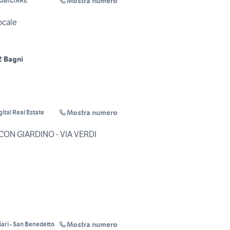
Mostra numero
OBILIARE
ocale
2 Bagni
Mostra numero
ital Real Estate
ON GIARDINO - VIA VERDI
Mostra numero
ari - San Benedetto