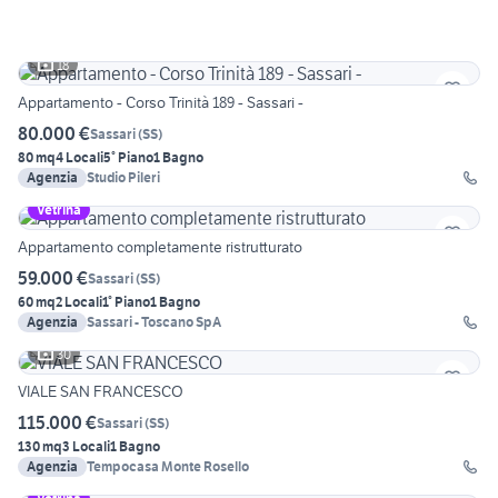
18
Appartamento - Corso Trinità 189 - Sassari -
80.000 €
Sassari
(
SS
)
80 mq
4 Locali
5° Piano
1 Bagno
Agenzia
Studio Pileri
Vetrina
Appartamento completamente ristrutturato
59.000 €
Sassari
(
SS
)
60 mq
2 Locali
1° Piano
1 Bagno
Agenzia
Sassari - Toscano SpA
30
VIALE SAN FRANCESCO
115.000 €
Sassari
(
SS
)
130 mq
3 Locali
1 Bagno
Agenzia
Tempocasa Monte Rosello