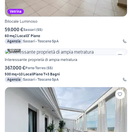
Vetrina
Bilocale Luminoso
59.000 €
Sassari
(
SS
)
60 mq
2 Locali
3° Piano
Agenzia
Sassari - Toscano SpA
23
Interessante proprietà di ampia metratura
367.000 €
Porto Torres
(
SS
)
500 mq
+10 Locali
Piano T
+3 Bagni
Agenzia
Sassari - Toscano SpA