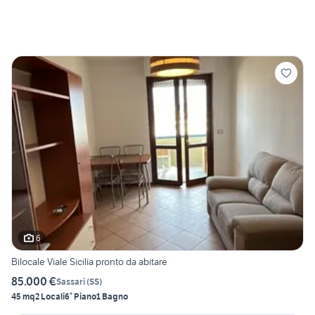
6
Bilocale Viale Sicilia pronto da abitare
85.000 €
Sassari
(
SS
)
45 mq
2 Locali
6° Piano
1 Bagno