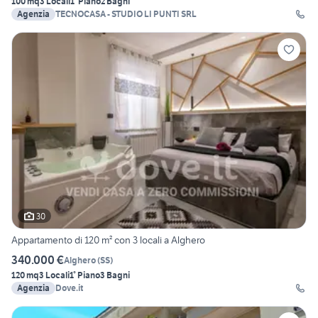
100 mq
3 Locali
1° Piano
2 Bagni
Agenzia
TECNOCASA - STUDIO LI PUNTI SRL
30
Appartamento di 120 m² con 3 locali a Alghero
340.000 €
Alghero
(
SS
)
120 mq
3 Locali
1° Piano
3 Bagni
Agenzia
Dove.it