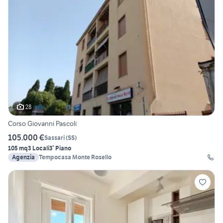
28
Corso Giovanni Pascoli
105.000 €
Sassari
(
SS
)
105 mq
3 Locali
3° Piano
Agenzia
Tempocasa Monte Rosello