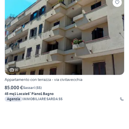
16
Appartamento con terrazza - via civitavecchia
85.000 €
Sassari
(
SS
)
45 mq
1 Locale
6° Piano
1 Bagno
Agenzia
IMMOBILIARE SARDA SS