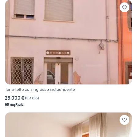
Terra-tetto con ingresso indipendente
25.000 €
Tula
(
SS
)
65 mq
Rialz.