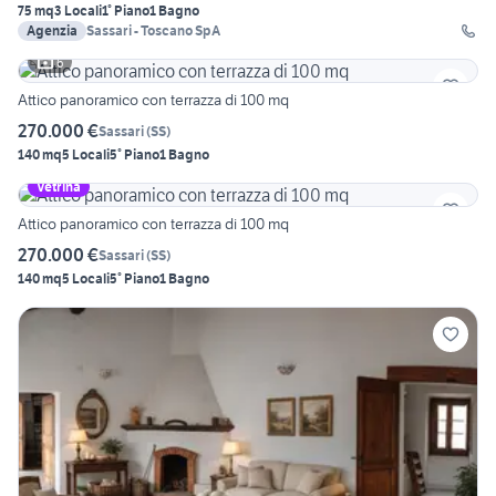
75 mq
3 Locali
1° Piano
1 Bagno
Agenzia
Sassari - Toscano SpA
6
Attico panoramico con terrazza di 100 mq
270.000 €
Sassari
(
SS
)
140 mq
5 Locali
5° Piano
1 Bagno
Vetrina
Attico panoramico con terrazza di 100 mq
270.000 €
Sassari
(
SS
)
140 mq
5 Locali
5° Piano
1 Bagno