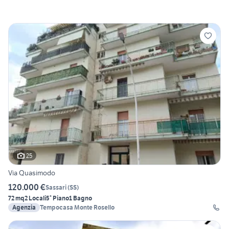
25
Via Quasimodo
120.000 €
Sassari
(
SS
)
72 mq
2 Locali
5° Piano
1 Bagno
Agenzia
Tempocasa Monte Rosello