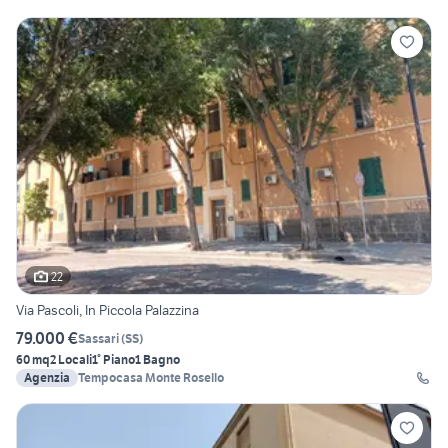
22
Via Pascoli, In Piccola Palazzina
79.000 €
Sassari
(
SS
)
60 mq
2 Locali
1° Piano
1 Bagno
Agenzia
Tempocasa Monte Rosello