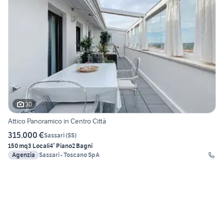
30
Attico Panoramico in Centro Città
315.000 €
Sassari
(
SS
)
150 mq
3 Locali
4° Piano
2 Bagni
Agenzia
Sassari - Toscano SpA