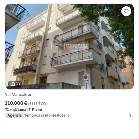
30
Via Mancaleoni
110.000 €
Sassari
(
SS
)
72 mq
3 Locali
2° Piano
Agenzia
Tempocasa Monte Rosello