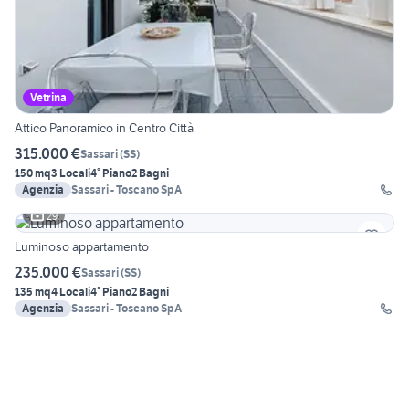
Vetrina
Attico Panoramico in Centro Città
315.000 €
Sassari
(
SS
)
150 mq
3 Locali
4° Piano
2 Bagni
Agenzia
Sassari - Toscano SpA
29
Luminoso appartamento
235.000 €
Sassari
(
SS
)
135 mq
4 Locali
4° Piano
2 Bagni
Agenzia
Sassari - Toscano SpA