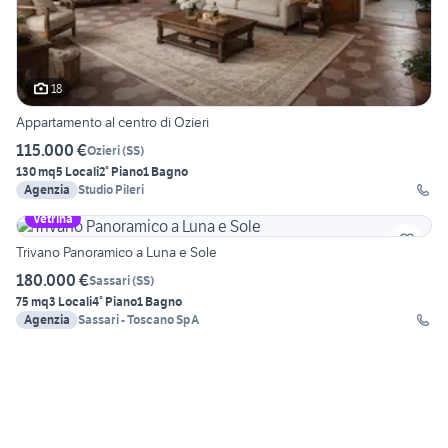
18
Appartamento al centro di Ozieri
115.000 €
Ozieri
(
SS
)
130 mq
5 Locali
2° Piano
1 Bagno
Agenzia
Studio Pileri
Vetrina
Trivano Panoramico a Luna e Sole
180.000 €
Sassari
(
SS
)
75 mq
3 Locali
4° Piano
1 Bagno
Agenzia
Sassari - Toscano SpA