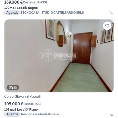
169.000 €
Castelsardo
(
SS
)
120 mq
4 Locali
1 Bagno
Agenzia
TECNOCASA - STUDIO CASTELSARDO SRLS
30
Corso Giovanni Pascoli
105.000 €
Sassari
(
SS
)
105 mq
3 Locali
3° Piano
Agenzia
Tempocasa Monte Rosello