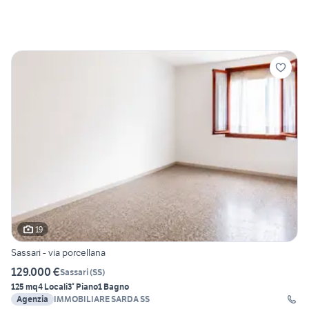
19
Sassari - via porcellana
129.000 €
Sassari
(
SS
)
125 mq
4 Locali
3° Piano
1 Bagno
Agenzia
IMMOBILIARE SARDA SS