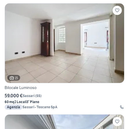
15
Bilocale Luminoso
59.000 €
Sassari
(
SS
)
60 mq
2 Locali
3° Piano
Agenzia
Sassari - Toscano SpA