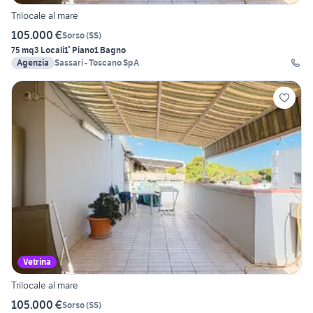
Trilocale al mare
105.000 €
Sorso
(
SS
)
75 mq
3 Locali
1° Piano
1 Bagno
Agenzia
Sassari - Toscano SpA
Vetrina
Trilocale al mare
105.000 €
Sorso
(
SS
)