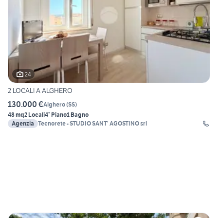
24
2 LOCALI A ALGHERO
130.000 €
Alghero
(
SS
)
48 mq
2 Locali
4° Piano
1 Bagno
Agenzia
Tecnorete - STUDIO SANT’ AGOSTINO srl