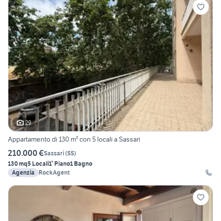
29
Appartamento di 130 m² con 5 locali a Sassari
210.000 €
Sassari
(
SS
)
130 mq
5 Locali
1° Piano
1 Bagno
Agenzia
RockAgent