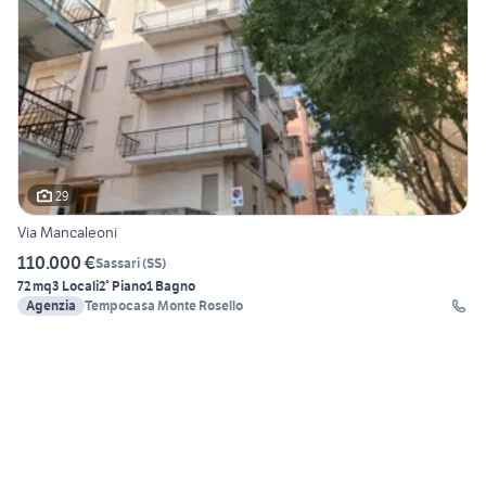
29
Via Mancaleoni
110.000 €
Sassari
(
SS
)
72 mq
3 Locali
2° Piano
1 Bagno
Agenzia
Tempocasa Monte Rosello