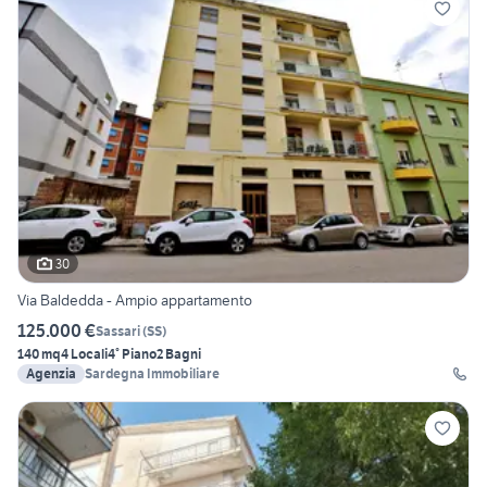
30
Via Baldedda - Ampio appartamento
125.000 €
Sassari
(
SS
)
140 mq
4 Locali
4° Piano
2 Bagni
Agenzia
Sardegna Immobiliare