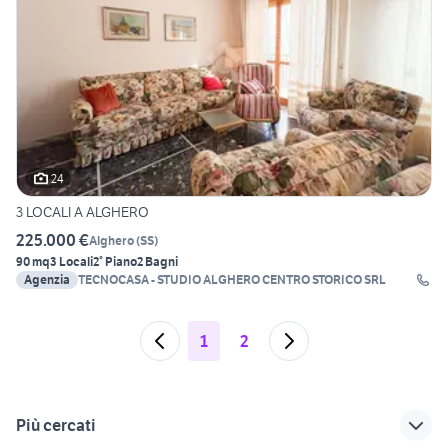
24
3 LOCALI A ALGHERO
225.000 €
Alghero
(
SS
)
90 mq
3 Locali
2° Piano
2 Bagni
Agenzia
TECNOCASA - STUDIO ALGHERO CENTRO STORICO SRL
1
2
Più cercati