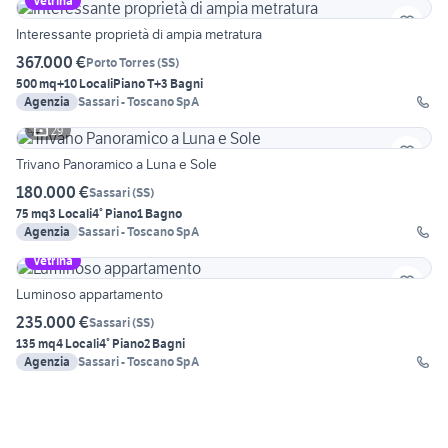
Vetrina
Interessante proprietà di ampia metratura
367.000 €
Porto Torres
(
SS
)
500 mq
+10 Locali
Piano T
+3 Bagni
Agenzia
Sassari - Toscano SpA
29
Trivano Panoramico a Luna e Sole
180.000 €
Sassari
(
SS
)
75 mq
3 Locali
4° Piano
1 Bagno
Agenzia
Sassari - Toscano SpA
Vetrina
Luminoso appartamento
235.000 €
Sassari
(
SS
)
135 mq
4 Locali
4° Piano
2 Bagni
Agenzia
Sassari - Toscano SpA