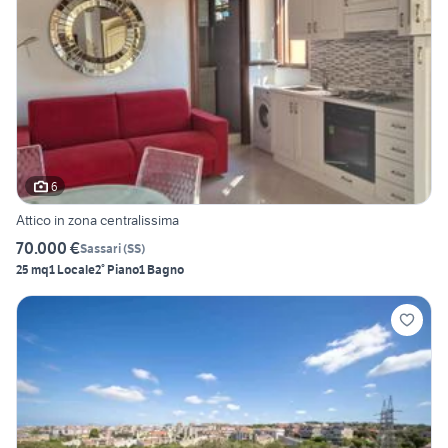
6
Attico in zona centralissima
70.000 €
Sassari
(
SS
)
25 mq
1 Locale
2° Piano
1 Bagno