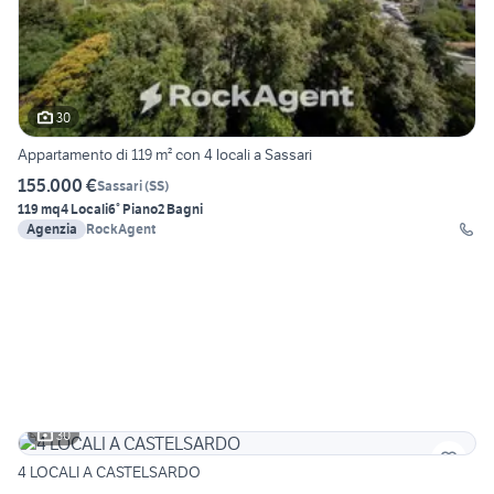
30
Appartamento di 119 m² con 4 locali a Sassari
155.000 €
Sassari
(
SS
)
119 mq
4 Locali
6° Piano
2 Bagni
Agenzia
RockAgent
30
4 LOCALI A CASTELSARDO