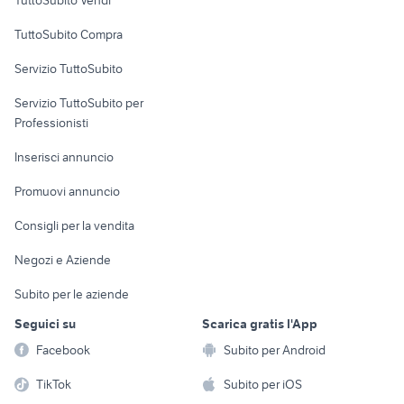
TuttoSubito Vendi
Uffici e Locali
TuttoSubito Compra
commerciali
Servizio TuttoSubito
elettronica
per la casa e la
sports e hobby
Servizio TuttoSubito per
persona
Informatica
Animali
Professionisti
Arredamento e
Console e
Accessori per
Casalinghi
Inserisci annuncio
Videogiochi
animali
Elettrodomestici
Promuovi annuncio
Audio/Video
Musica e Film
Giardino e Fai da te
Consigli per la vendita
Fotografia
Libri e Riviste
Abbigliamento e
Negozi e Aziende
Telefonia
Strumenti Musicali
Accessori
Subito per le aziende
Sports
Tutto per i bambini
Seguici su
Scarica gratis l'App
Biciclette
Facebook
Subito per Android
Collezionismo
TikTok
Subito per iOS