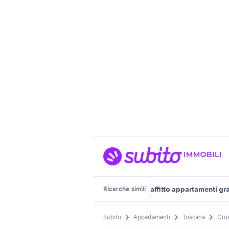
affitto appartamenti g
Ricerche
simili
Subito
Appartamenti
Toscana
Gros