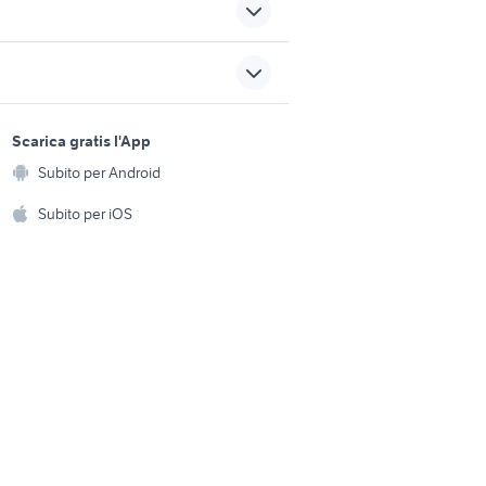
i
affitto
case in vendita jerago
nismo
assicurazione moto
sports e hobby
a
Scarica gratis l'App
case in vendita corsico
Animali
Subito per Android
ento e
ti
Accessori per animali
bilocale asti
hi
Subito per iOS
ovincia
Musica e Film
omestici
Libri e Riviste
e Fai da te
Strumenti Musicali
amento e
ri
Sports
 i bambini
Biciclette
Collezionismo