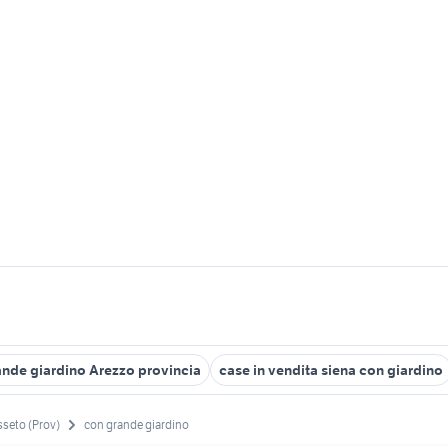
rande giardino Arezzo provincia
case in vendita siena con giardino
seto (Prov)
con grande giardino