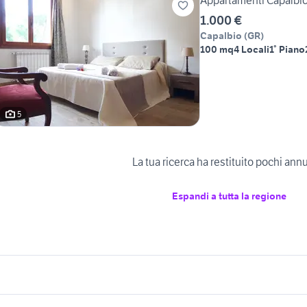
Appartamenti Capalbio
1.000 €
Capalbio
(
GR
)
100 mq
4 Locali
1° Piano
5
La tua ricerca ha restituito pochi ann
Espandi a tutta la regione
icherche simili
Suggerimenti