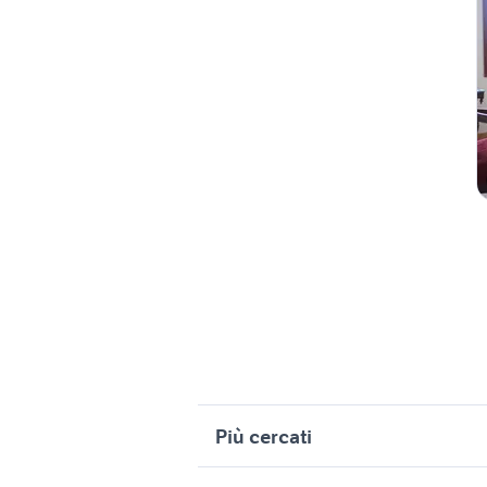
Più cercati
Correlati
R