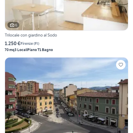
6
Trilocale con giardino al Sodo
1.250 €
Firenze
(
FI
)
70 mq
3 Locali
Piano T
1 Bagno