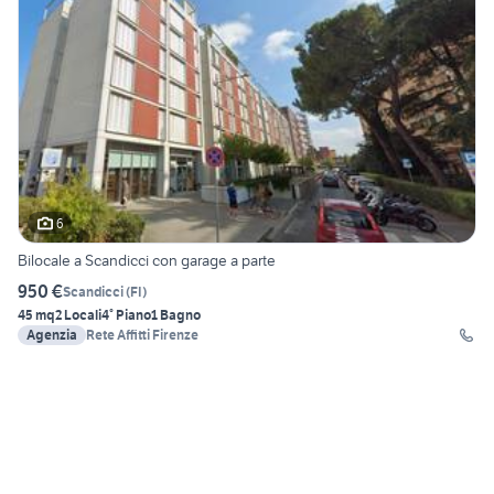
6
Bilocale a Scandicci con garage a parte
950 €
Scandicci
(
FI
)
45 mq
2 Locali
4° Piano
1 Bagno
Agenzia
Rete Affitti Firenze