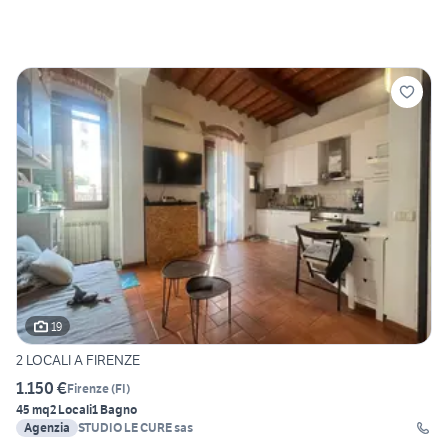
19
2 LOCALI A FIRENZE
1.150 €
Firenze
(
FI
)
45 mq
2 Locali
1 Bagno
Agenzia
STUDIO LE CURE sas