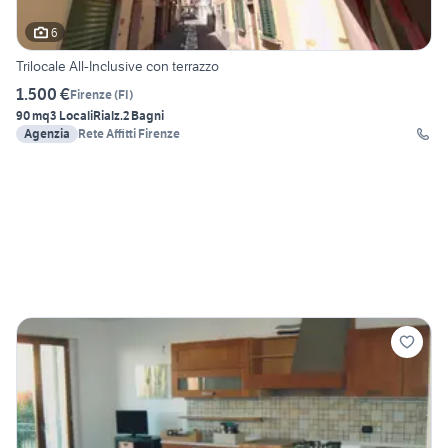
6
Trilocale All-Inclusive con terrazzo
1.500 €
Firenze
(
FI
)
90 mq
3 Locali
Rialz.
2 Bagni
Agenzia
Rete Affitti Firenze