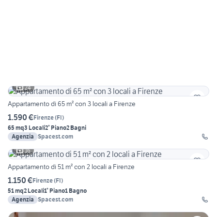
24
Appartamento di 65 m² con 3 locali a Firenze
1.590 €
Firenze
(
FI
)
65 mq
3 Locali
2° Piano
2 Bagni
Agenzia
Spacest.com
16
Appartamento di 51 m² con 2 locali a Firenze
1.150 €
Firenze
(
FI
)
51 mq
2 Locali
1° Piano
1 Bagno
Agenzia
Spacest.com