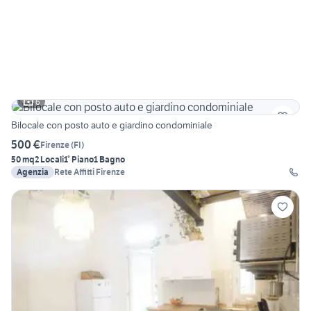
6
Bilocale con posto auto e giardino condominiale
500 €
Firenze
(
FI
)
50 mq
2 Locali
1° Piano
1 Bagno
Agenzia
Rete Affitti Firenze