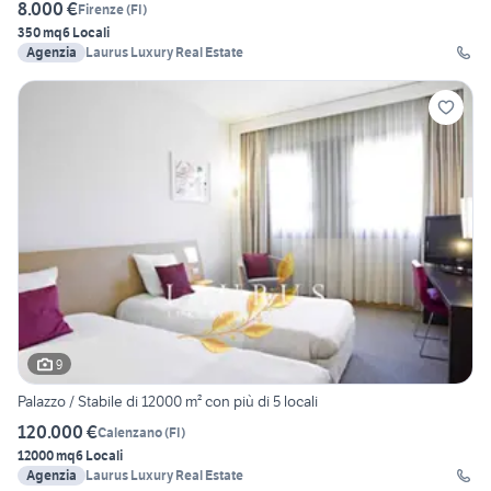
8.000 €
Firenze
(
FI
)
350 mq
6 Locali
Agenzia
Laurus Luxury Real Estate
9
Palazzo / Stabile di 12000 m² con più di 5 locali
120.000 €
Calenzano
(
FI
)
12000 mq
6 Locali
Agenzia
Laurus Luxury Real Estate