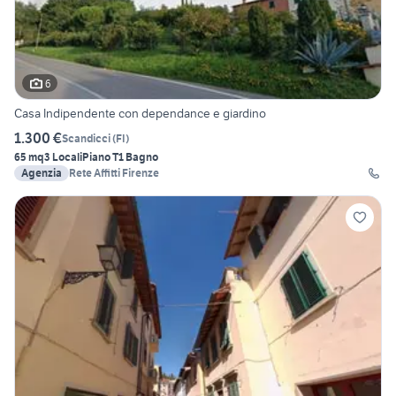
6
Casa Indipendente con dependance e giardino
1.300 €
Scandicci
(
FI
)
65 mq
3 Locali
Piano T
1 Bagno
Agenzia
Rete Affitti Firenze