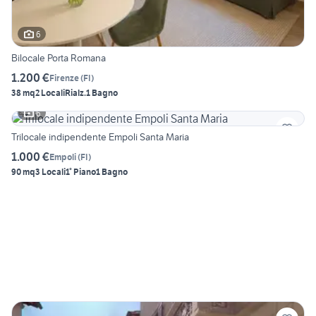
6
Bilocale Porta Romana
1.200 €
Firenze
(
FI
)
38 mq
2 Locali
Rialz.
1 Bagno
6
Trilocale indipendente Empoli Santa Maria
1.000 €
Empoli
(
FI
)
90 mq
3 Locali
1° Piano
1 Bagno