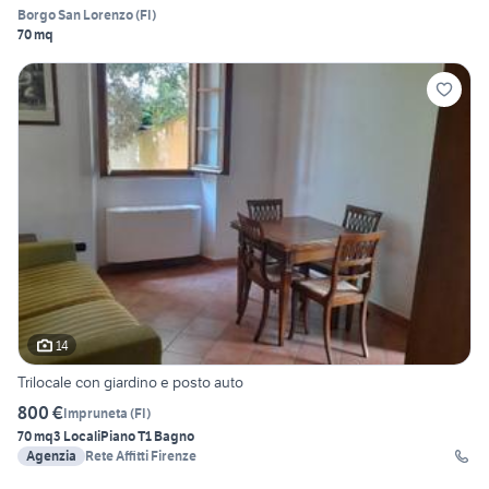
Borgo San Lorenzo
(
FI
)
70 mq
14
Trilocale con giardino e posto auto
800 €
Impruneta
(
FI
)
70 mq
3 Locali
Piano T
1 Bagno
Agenzia
Rete Affitti Firenze