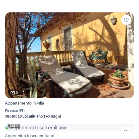
6
Appartamento in villa
Firenze
(
FI
)
380 mq
10 Locali
Piano T
+3 Bagni
5
Appennino tosco emiliano