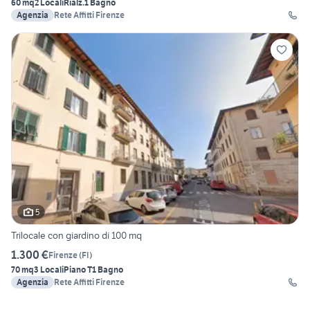
60 mq
2 Locali
Rialz.
1 Bagno
Agenzia
Rete Affitti Firenze
5
Trilocale con giardino di 100 mq
1.300 €
Firenze
(
FI
)
70 mq
3 Locali
Piano T
1 Bagno
Agenzia
Rete Affitti Firenze