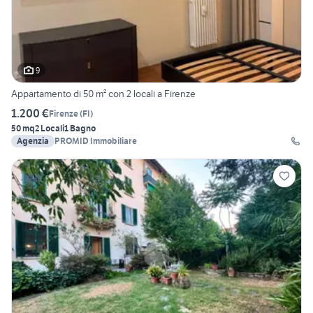
9
Appartamento di 50 m² con 2 locali a Firenze
1.200 €
Firenze
(
FI
)
50 mq
2 Locali
1 Bagno
Agenzia
PROMID Immobiliare