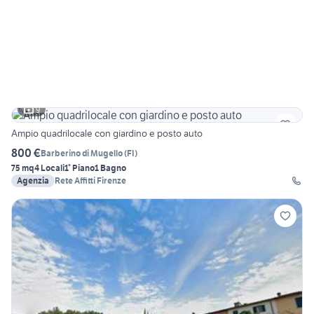
9
Ampio quadrilocale con giardino e posto auto
800 €
Barberino di Mugello
(
FI
)
75 mq
4 Locali
1° Piano
1 Bagno
Agenzia
Rete Affitti Firenze