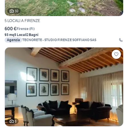
30
5 LOCALI A FIRENZE
600 €
Firenze
(
FI
)
93 mq
5 Locali
2 Bagni
Agenzia
TECNORETE - STUDIO FIRENZE SOFFIANO SAS
6