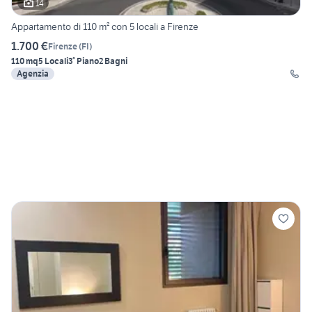
14
Appartamento di 110 m² con 5 locali a Firenze
1.700 €
Firenze
(
FI
)
110 mq
5 Locali
3° Piano
2 Bagni
Agenzia