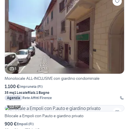
5
Monolocale ALL-INCLUSIVE con giardino condominiale
1.100 €
Impruneta
(
FI
)
35 mq
1 Locale
Rialz.
1 Bagno
Agenzia
Rete Affitti Firenze
30
Bilocale a Empoli con P.auto e giardino privato
900 €
Empoli
(
FI
)