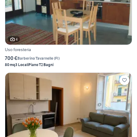
4
Uso foresteria
700 €
Barberino Tavarnelle
(
FI
)
80 mq
3 Locali
Piano T
2 Bagni