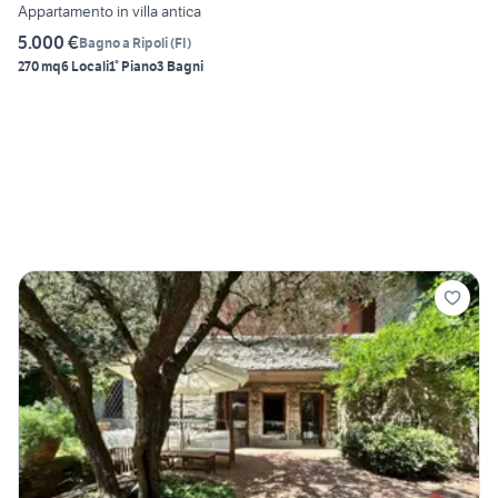
Appartamento in villa antica
5.000 €
Bagno a Ripoli
(
FI
)
270 mq
6 Locali
1° Piano
3 Bagni