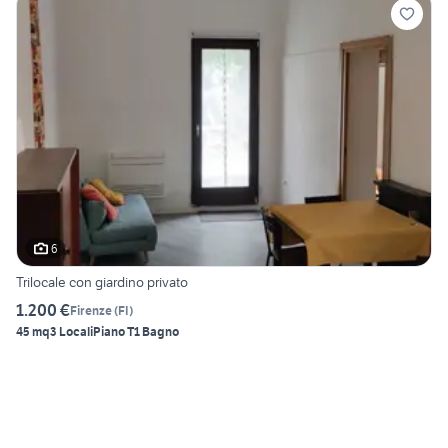
6
Trilocale con giardino privato
1.200 €
Firenze
(
FI
)
45 mq
3 Locali
Piano T
1 Bagno