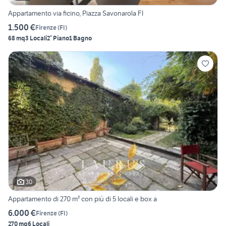
Appartamento via ficino, Piazza Savonarola FI
1.500 €
Firenze
(
FI
)
68 mq
3 Locali
2° Piano
1 Bagno
30
Appartamento di 270 m² con più di 5 locali e box a
6.000 €
Firenze
(
FI
)
270 mq
6 Locali