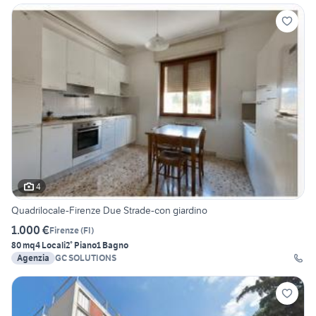
4
Quadrilocale-Firenze Due Strade-con giardino
1.000 €
Firenze
(
FI
)
80 mq
4 Locali
2° Piano
1 Bagno
Agenzia
GC SOLUTIONS