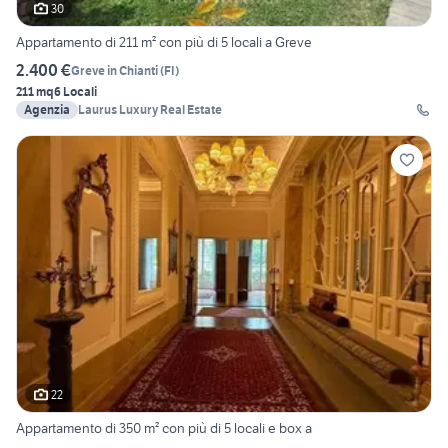
30
Appartamento di 211 m² con più di 5 locali a Greve
2.400 €
Greve in Chianti
(
FI
)
211 mq
6 Locali
Agenzia
Laurus Luxury Real Estate
22
Appartamento di 350 m² con più di 5 locali e box a