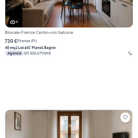
4
Bilocale-Firenze Centro-con balcone
730 €
Firenze
(
FI
)
48 mq
2 Locali
1° Piano
1 Bagno
Agenzia
GC SOLUTIONS