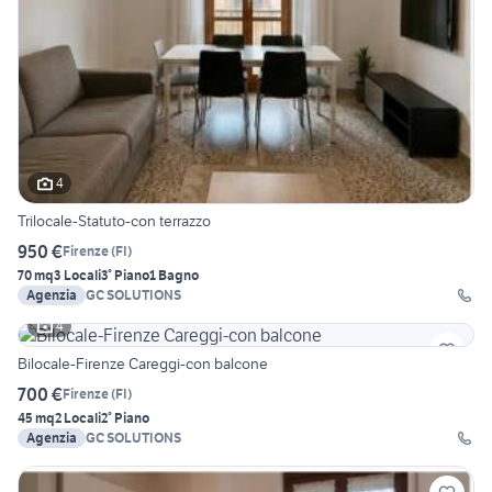
4
Trilocale-Statuto-con terrazzo
950 €
Firenze
(
FI
)
70 mq
3 Locali
3° Piano
1 Bagno
Agenzia
GC SOLUTIONS
4
Bilocale-Firenze Careggi-con balcone
700 €
Firenze
(
FI
)
45 mq
2 Locali
2° Piano
Agenzia
GC SOLUTIONS