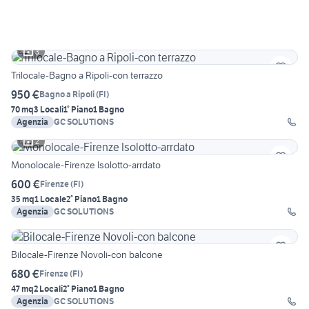
3
Trilocale-Bagno a Ripoli-con terrazzo
950 €
Bagno a Ripoli
(
FI
)
70 mq
3 Locali
1° Piano
1 Bagno
Agenzia
GC SOLUTIONS
2
Monolocale-Firenze Isolotto-arrdato
600 €
Firenze
(
FI
)
35 mq
1 Locale
2° Piano
1 Bagno
Agenzia
GC SOLUTIONS
Bilocale-Firenze Novoli-con balcone
680 €
Firenze
(
FI
)
47 mq
2 Locali
2° Piano
1 Bagno
Agenzia
GC SOLUTIONS