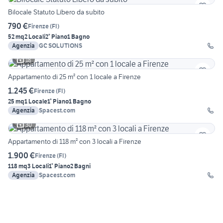
Bilocale Statuto Libero da subito
790 €
Firenze
(
FI
)
52 mq
2 Locali
2° Piano
1 Bagno
Agenzia
GC SOLUTIONS
18
Appartamento di 25 m² con 1 locale a Firenze
1.245 €
Firenze
(
FI
)
25 mq
1 Locale
1° Piano
1 Bagno
Agenzia
Spacest.com
30
Appartamento di 118 m² con 3 locali a Firenze
1.900 €
Firenze
(
FI
)
118 mq
3 Locali
1° Piano
2 Bagni
Agenzia
Spacest.com