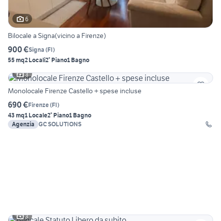
6
Bilocale a Signa(vicino a Firenze)
900 €
Signa
(
FI
)
55 mq
2 Locali
2° Piano
1 Bagno
3
Monolocale Firenze Castello + spese incluse
690 €
Firenze
(
FI
)
43 mq
1 Locale
2° Piano
1 Bagno
Agenzia
GC SOLUTIONS
3