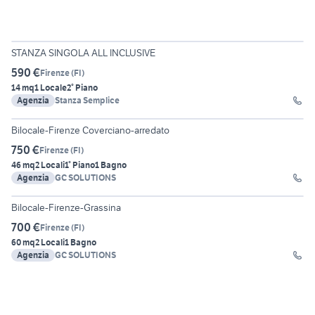
8
STANZA SINGOLA ALL INCLUSIVE
590 €
Firenze
(
FI
)
14 mq
1 Locale
2° Piano
Agenzia
Stanza Semplice
2
Bilocale-Firenze Coverciano-arredato
750 €
Firenze
(
FI
)
46 mq
2 Locali
1° Piano
1 Bagno
Agenzia
GC SOLUTIONS
4
Bilocale-Firenze-Grassina
700 €
Firenze
(
FI
)
60 mq
2 Locali
1 Bagno
Agenzia
GC SOLUTIONS