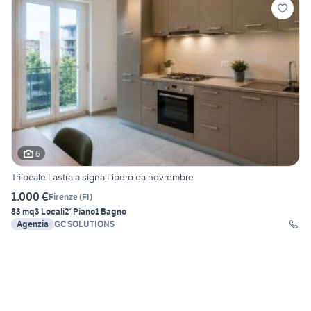
6
Trilocale Lastra a signa Libero da novrembre
1.000 €
Firenze
(
FI
)
83 mq
3 Locali
2° Piano
1 Bagno
Agenzia
GC SOLUTIONS