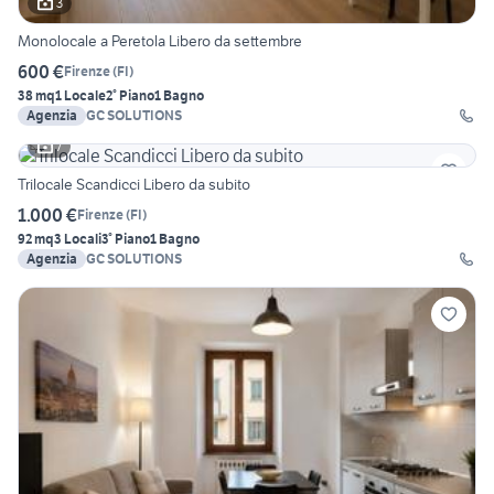
3
Monolocale a Peretola Libero da settembre
600 €
Firenze
(
FI
)
38 mq
1 Locale
2° Piano
1 Bagno
Agenzia
GC SOLUTIONS
7
Trilocale Scandicci Libero da subito
1.000 €
Firenze
(
FI
)
92 mq
3 Locali
3° Piano
1 Bagno
Agenzia
GC SOLUTIONS