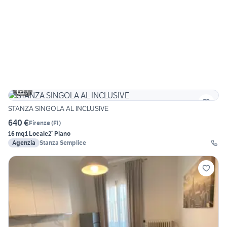
7
STANZA SINGOLA AL INCLUSIVE
640 €
Firenze
(
FI
)
16 mq
1 Locale
2° Piano
Agenzia
Stanza Semplice