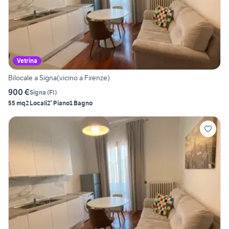
Vetrina
Bilocale a Signa(vicino a Firenze)
900 €
Signa
(
FI
)
55 mq
2 Locali
2° Piano
1 Bagno