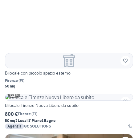
Bilocale con piccolo spazio esterno
Firenze
(
FI
)
50 mq
4
Bilocale Firenze Nuova Libero da subito
800 €
Firenze
(
FI
)
50 mq
2 Locali
1° Piano
1 Bagno
Agenzia
GC SOLUTIONS