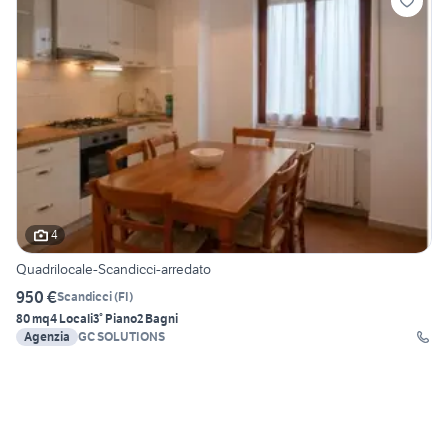
4
Quadrilocale-Scandicci-arredato
950 €
Scandicci
(
FI
)
80 mq
4 Locali
3° Piano
2 Bagni
Agenzia
GC SOLUTIONS