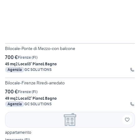
Bilocale-Ponte di Mezzo-con balcone
700 €
Firenze
(
FI
)
45 mq
2 Locali
3° Piano
1 Bagno
Agenzia
GC SOLUTIONS
Bilocale-Firenze Riredi-arredato
700 €
Firenze
(
FI
)
49 mq
2 Locali
2° Piano
1 Bagno
Agenzia
GC SOLUTIONS
appartamento
Impruneta
(
FI
)