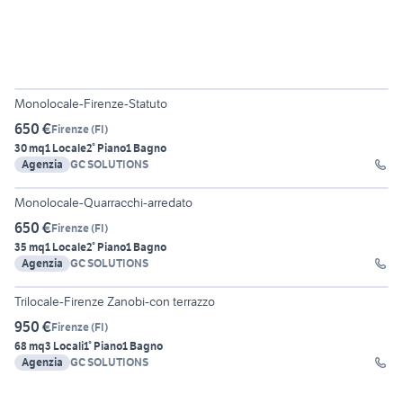
3
Monolocale-Firenze-Statuto
650 €
Firenze
(
FI
)
30 mq
1 Locale
2° Piano
1 Bagno
Agenzia
GC SOLUTIONS
2
Monolocale-Quarracchi-arredato
650 €
Firenze
(
FI
)
35 mq
1 Locale
2° Piano
1 Bagno
Agenzia
GC SOLUTIONS
3
Trilocale-Firenze Zanobi-con terrazzo
950 €
Firenze
(
FI
)
68 mq
3 Locali
1° Piano
1 Bagno
Agenzia
GC SOLUTIONS