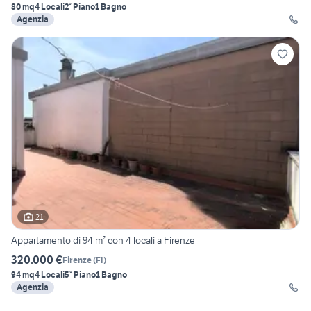
80 mq
4 Locali
2° Piano
1 Bagno
Agenzia
21
Appartamento di 94 m² con 4 locali a Firenze
320.000 €
Firenze
(
FI
)
94 mq
4 Locali
5° Piano
1 Bagno
Agenzia