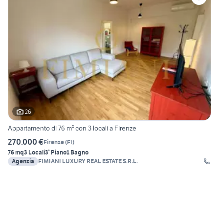
26
Appartamento di 76 m² con 3 locali a Firenze
270.000 €
Firenze
(
FI
)
76 mq
3 Locali
3° Piano
1 Bagno
Agenzia
FIMIANI LUXURY REAL ESTATE S.R.L.