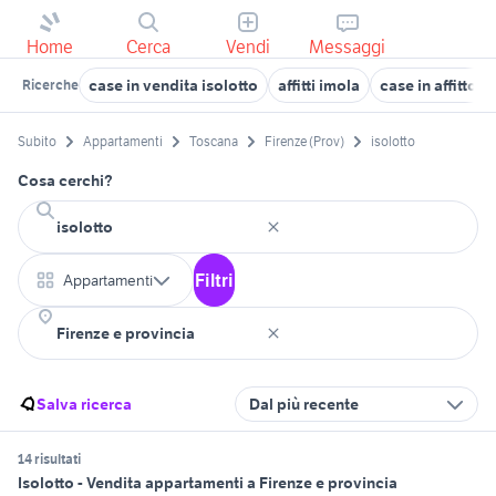
Home
Cerca
Vendi
Messaggi
case in vendita isolotto
affitti imola
case in affitto 
Ricerche
Subito
Appartamenti
Toscana
Firenze (Prov)
isolotto
Cosa cerchi?
Filtri
Appartamenti
Salva ricerca
Dal più recente
14 risultati
Isolotto - Vendita appartamenti a Firenze e provincia