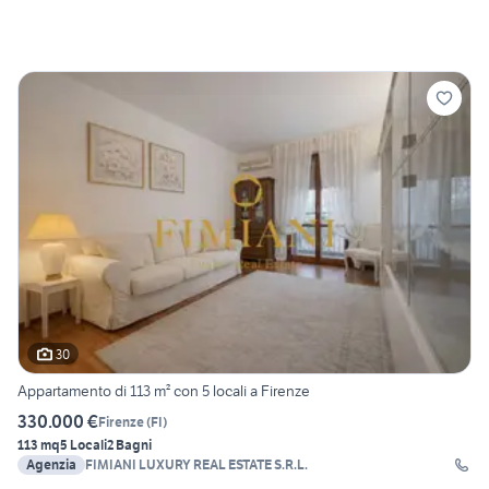
30
Appartamento di 113 m² con 5 locali a Firenze
330.000 €
Firenze
(
FI
)
113 mq
5 Locali
2 Bagni
Agenzia
FIMIANI LUXURY REAL ESTATE S.R.L.