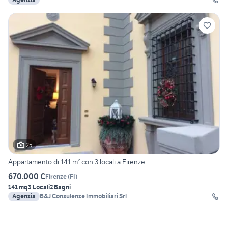
25
Appartamento di 141 m² con 3 locali a Firenze
670.000 €
Firenze
(
FI
)
141 mq
3 Locali
2 Bagni
Agenzia
B&J Consulenze Immobiliari Srl