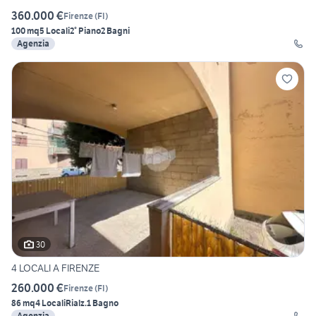
360.000 €
Firenze
(
FI
)
100 mq
5 Locali
2° Piano
2 Bagni
Agenzia
30
4 LOCALI A FIRENZE
260.000 €
Firenze
(
FI
)
86 mq
4 Locali
Rialz.
1 Bagno
Agenzia