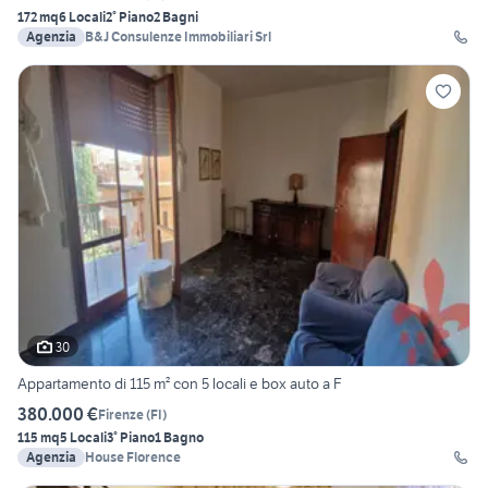
172 mq
6 Locali
2° Piano
2 Bagni
Agenzia
B&J Consulenze Immobiliari Srl
30
Appartamento di 115 m² con 5 locali e box auto a F
380.000 €
Firenze
(
FI
)
115 mq
5 Locali
3° Piano
1 Bagno
Agenzia
House Florence