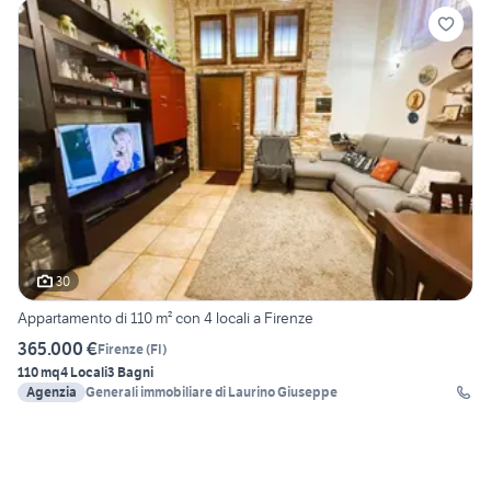
30
Appartamento di 110 m² con 4 locali a Firenze
365.000 €
Firenze
(
FI
)
110 mq
4 Locali
3 Bagni
Agenzia
Generali immobiliare di Laurino Giuseppe