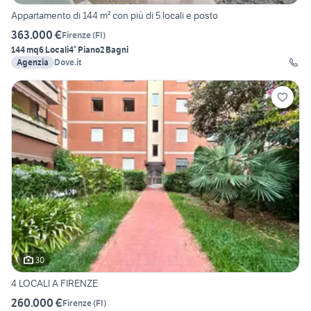
Appartamento di 144 m² con più di 5 locali e posto
363.000 €
Firenze
(
FI
)
144 mq
6 Locali
4° Piano
2 Bagni
Agenzia
Dove.it
30
4 LOCALI A FIRENZE
260.000 €
Firenze
(
FI
)