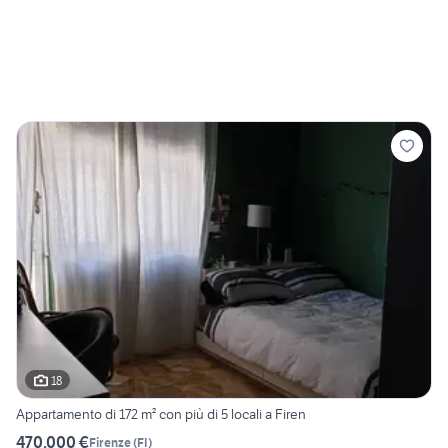
18
Appartamento di 172 m² con più di 5 locali a Firen
470.000 €
Firenze
(
FI
)