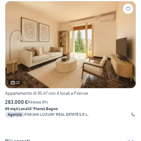
22
Appartamento di 95 m² con 4 locali a Firenze
283.000 €
Firenze
(
FI
)
95 mq
4 Locali
4° Piano
1 Bagno
Agenzia
FIMIANI LUXURY REAL ESTATE S.R.L.