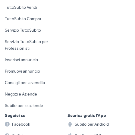
affitto appartamenti affitto
Case vacanza
vendita appartamenti golf Veneto
TuttoSubito Vendi
Frosinone provincia
Uffici e Locali
TuttoSubito Compra
commerciali
Servizio TuttoSubito
elettronica
per la casa e la
sports e hobby
Servizio TuttoSubito per
persona
Informatica
Animali
Professionisti
Arredamento e
Console e
Accessori per
Casalinghi
Inserisci annuncio
Videogiochi
animali
Elettrodomestici
Promuovi annuncio
Audio/Video
Musica e Film
Giardino e Fai da te
Consigli per la vendita
Fotografia
Libri e Riviste
Abbigliamento e
Negozi e Aziende
Telefonia
Strumenti Musicali
Accessori
Subito per le aziende
Sports
Tutto per i bambini
Seguici su
Scarica gratis l'App
Biciclette
Facebook
Subito per Android
Collezionismo