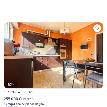
30
4 LOCALI A FIRENZE
255.000 €
Firenze
(
FI
)
85 mq
4 Locali
5° Piano
1 Bagno