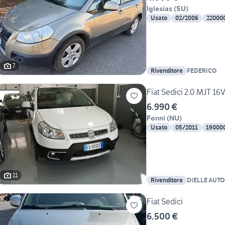
Iglesias
(
SU
)
Usato
02/2006
22000
7
Rivenditore
FEDERICO
Fiat Sedici 2.0 MJT 1
6.990 €
Fonni
(
NU
)
Usato
05/2011
19000
11
Rivenditore
DIELLE AUTOS
DURAS GIOVA
Fiat Sedici
6.500 €