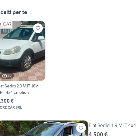
celti per te
20
iat Sedici 2.0 MJT 16V
PF 4x4 Emotion
.300 €
ORDCAR SRL
Fiat Sedici 1.9 MJT 4
4.500 €