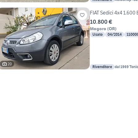
FIAT Sedici 4x4 1.600
10.800 €
Mogoro
(
OR
)
Usato
04/2014
11000
20
Rivenditore
dal 1969 Tonio
Sardegna 4x