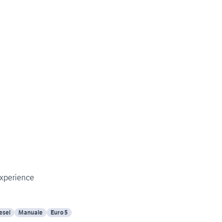
Experience
esel
Manuale
Euro 5