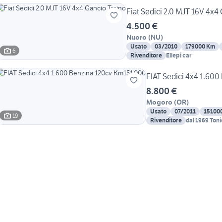
Fiat Sedici 2.0 MJT 16V 4x4
4.500 €
Nuoro
(
NU
)
Usato
03/2010
179000 Km
6
Rivenditore
Ellepi car
FIAT Sedici 4x4 1.60
8.800 €
Mogoro
(
OR
)
Usato
07/2011
15100
19
Rivenditore
dal 1969 Toni
Sardegna 4x