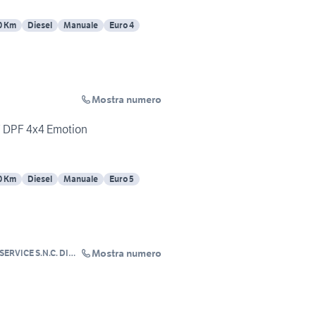
0 Km
Diesel
Manuale
Euro 4
Mostra numero
6V DPF 4x4 Emotion
0 Km
Diesel
Manuale
Euro 5
Mostra numero
ERVICE S.N.C. DI
NNI BATTI