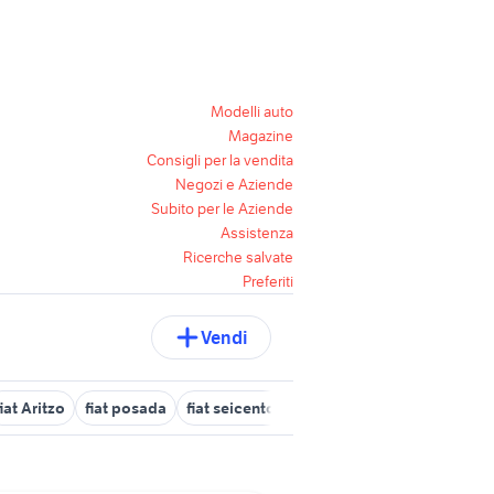
Modelli auto
Magazine
Consigli per la vendita
Negozi e Aziende
Subito per le Aziende
Assistenza
Ricerche salvate
Preferiti
Vendi
fiat Aritzo
fiat posada
fiat seicento Sardegna
fiat uta