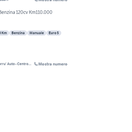
 Benzina 120cv Km110.000
0 Km
Benzina
Manuale
Euro 5
Mostra numero
rru' Auto - Centro
4