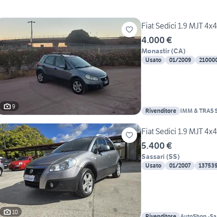
Fiat Sedici 1.9 MJT 4x
4.000 €
Monastir
(
CA
)
Usato
01/2009
21000
9
Rivenditore
IMM & TRAS S
Fiat Sedici 1.9 MJT 4
5.400 €
Sassari
(
SS
)
Usato
01/2007
13753
10
Rivenditore
AutoShop -Sa