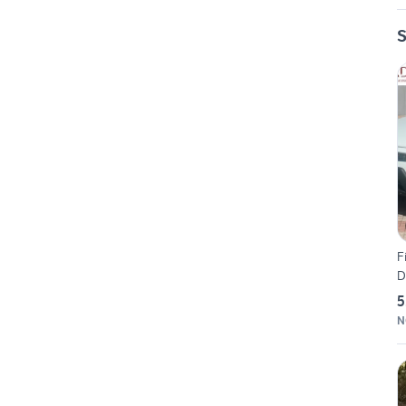
S
F
D
5
N