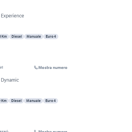
4 Experience
0 Km
Diesel
Manuale
Euro 4
Mostra numero
rl
x4 Dynamic
9 Km
Diesel
Manuale
Euro 4
Mostra numero
ssari-