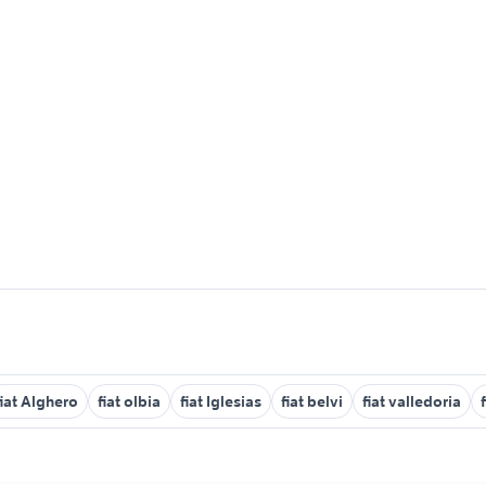
fiat Alghero
fiat olbia
fiat Iglesias
fiat belvi
fiat valledoria