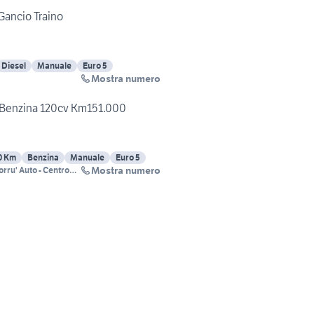
 Gancio Traino
Diesel
Manuale
Euro 5
Mostra numero
0 Benzina 120cv Km151.000
0 Km
Benzina
Manuale
Euro 5
Mostra numero
orru' Auto - Centro
4