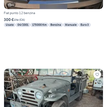
6
Fiat punto 1.2 benzina
300 €
Uta
(
CA
)
Usato
04/2001
175000 Km
Benzina
Manuale
Euro 3