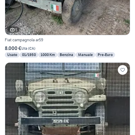
5
Fiat campagnola ar59
8.000 €
Uta
(
CA
)
Usato
01/1950
1000 Km
Benzina
Manuale
Pre-Euro