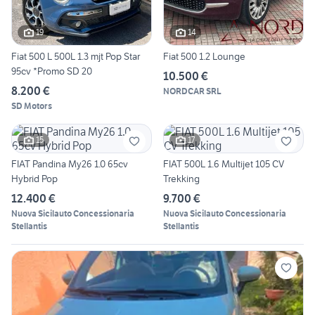
19
14
Fiat 500 L 500L 1.3 mjt Pop Star
Fiat 500 1.2 Lounge
95cv *Promo SD 20
10.500 €
8.200 €
NORDCAR SRL
SD Motors
15
17
FIAT Pandina My26 1.0 65cv
FIAT 500L 1.6 Multijet 105 CV
Hybrid Pop
Trekking
12.400 €
9.700 €
Nuova Sicilauto Concessionaria
Nuova Sicilauto Concessionaria
Stellantis
Stellantis