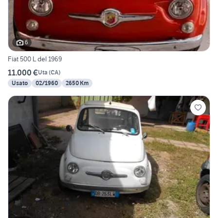
6
Fiat 500 L del 1969
11.000 €
Uta
(
CA
)
Usato
02/1960
2650 Km