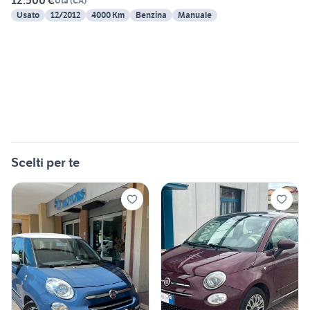
12.500 €
Uta
(
CA
)
Usato
12/2012
4000 Km
Benzina
Manuale
Scelti per te