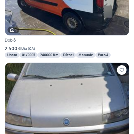
5
Doblò
2.500 €
Uta
(
CA
)
Usato
01/2007
240000 Km
Diesel
Manuale
Euro 4