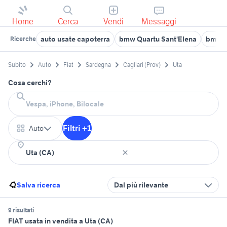
Home
Cerca
Vendi
Messaggi
auto usate capoterra
bmw Quartu Sant'Elena
bmw s
Ricerche
Subito
Auto
Fiat
Sardegna
Cagliari (Prov)
Uta
Cosa cerchi?
Filtri +1
Auto
Salva ricerca
Dal più rilevante
9 risultati
FIAT usata in vendita a Uta (CA)