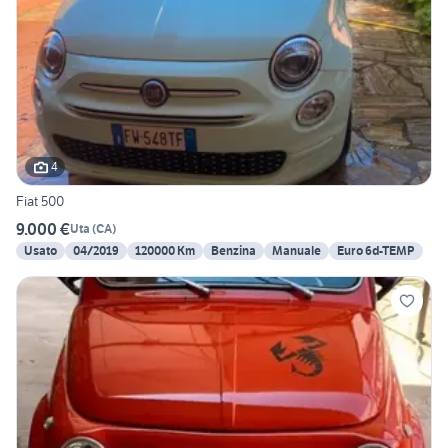
4
Fiat 500
9.000 €
Uta
(
CA
)
Usato
04/2019
120000 Km
Benzina
Manuale
Euro 6d-TEMP