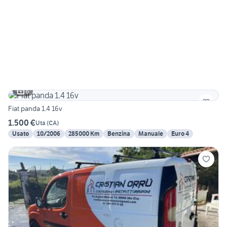
6
Fiat panda 1.4 16v
1.500 €
Uta
(
CA
)
Usato
10/2006
285000 Km
Benzina
Manuale
Euro 4