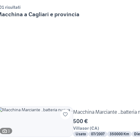
01 risultati
acchina a Cagliari e provincia
Macchina Marciante ..batteria n
500 €
Villasor
(
CA
)
3
Usato
07/2007
350000 Km
Die