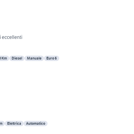
 eccellenti
0 Km
Diesel
Manuale
Euro 6
Km
Elettrica
Automatico