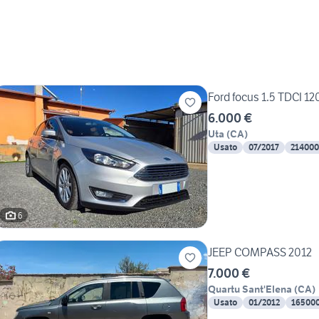
Ford focus 1.5 TDCI
6.000 €
Uta
(
CA
)
Usato
07/2017
214000
6
JEEP COMPASS 2012
7.000 €
Quartu Sant'Elena
(
CA
)
Usato
01/2012
16500