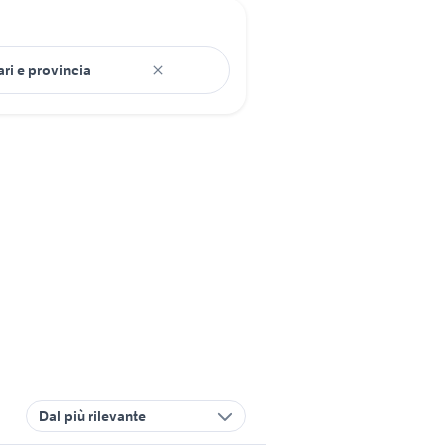
Dal più rilevante