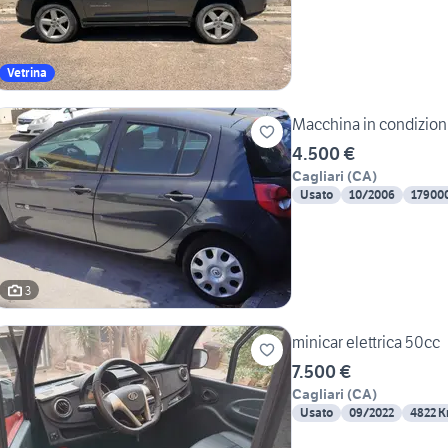
Vetrina
Macchina in condizioni
4.500 €
Cagliari
(
CA
)
Usato
10/2006
17900
3
minicar elettrica 50cc
7.500 €
Cagliari
(
CA
)
Usato
09/2022
4822 