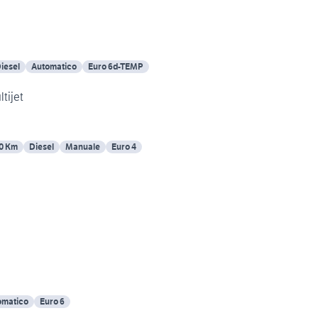
iesel
Automatico
Euro 6d-TEMP
tijet
0 Km
Diesel
Manuale
Euro 4
omatico
Euro 6