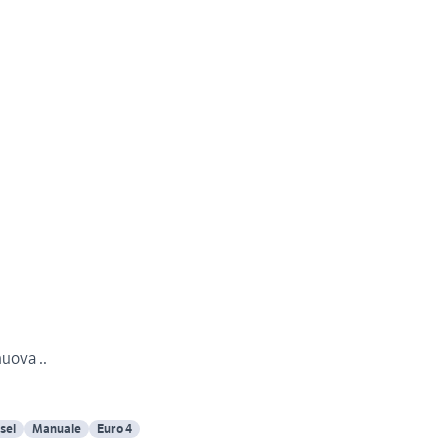
uova ..
sel
Manuale
Euro 4