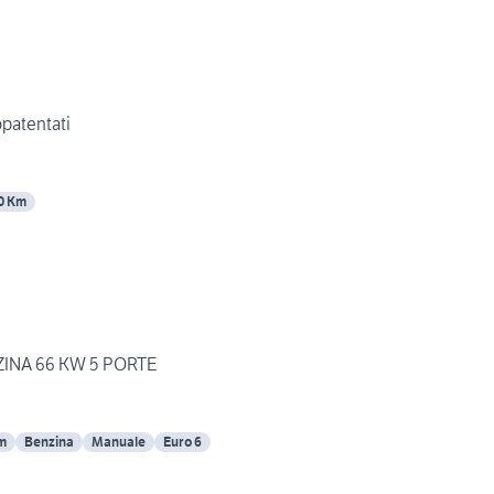
 neopatentati
0 Km
O 0.9 BENZINA 66 KW 5 PORTE
m
Benzina
Manuale
Euro 6