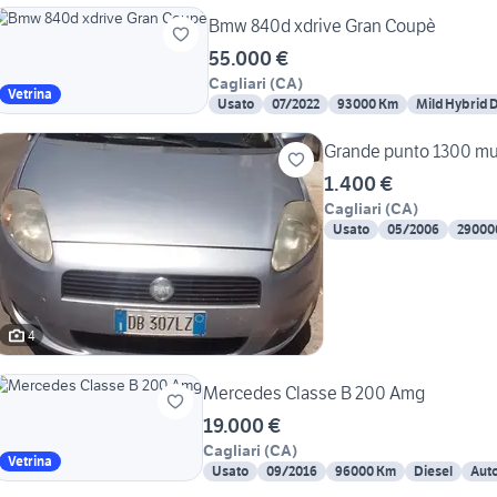
Bmw 840d xdrive Gran Coupè
55.000 €
Cagliari
(
CA
)
Vetrina
Usato
07/2022
93000 Km
Mild Hybrid D
Grande punto 1300 mul
1.400 €
Cagliari
(
CA
)
Usato
05/2006
29000
4
Mercedes Classe B 200 Amg
19.000 €
Cagliari
(
CA
)
Vetrina
Usato
09/2016
96000 Km
Diesel
Aut