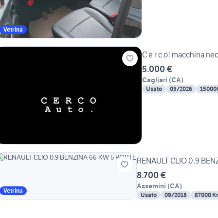
Vetrina
C e r c o! macchina
5.000 €
Cagliari
(
CA
)
Usato
05/2026
15000
RENAULT CLI
8.700 €
Assemini
(
CA
)
Vetrina
Usato
09/2018
87000 K