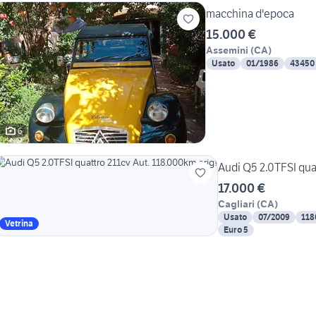
macchina d'epoca
15.000 €
Assemini
(
CA
)
Usato
01/1986
43450
6
Audi Q5 2.0TFSI qua
17.000 €
Cagliari
(
CA
)
Usato
07/2009
118
Vetrina
Euro 5